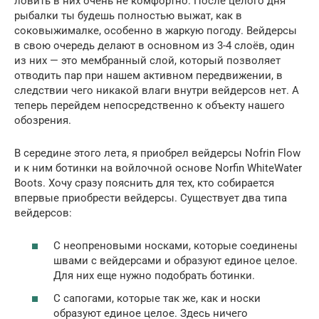
ловить в них очень не комфортно. После целого дня
рыбалки ты будешь полностью выжат, как в
соковыжималке, особенно в жаркую погоду. Вейдерсы
в свою очередь делают в основном из 3-4 слоёв, один
из них — это мембранный слой, который позволяет
отводить пар при нашем активном передвижении, в
следствии чего никакой влаги внутри вейдерсов нет. А
теперь перейдем непосредственно к объекту нашего
обозрения.
В середине этого лета, я приобрел вейдерсы Nofrin Flow
и к ним ботинки на войлочной основе Norfin WhiteWater
Boots. Хочу сразу пояснить для тех, кто собирается
впервые приобрести вейдерсы. Существует два типа
вейдерсов:
С неопреновыми носками, которые соединены
швами с вейдерсами и образуют единое целое.
Для них еще нужно подобрать ботинки.
С сапогами, которые так же, как и носки
образуют единое целое. Здесь ничего