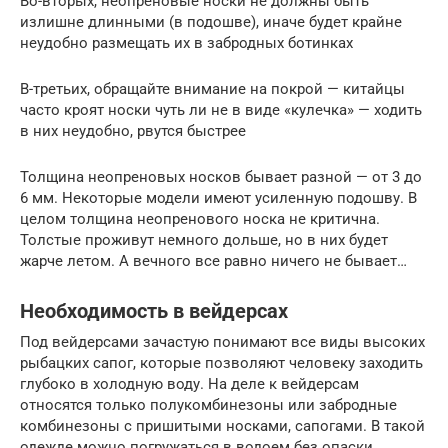
Во-вторых, неопреновые носки не должны быть
излишне длинными (в подошве), иначе будет крайне
неудобно размещать их в забродных ботинках
В-третьих, обращайте внимание на покрой — китайцы
часто кроят носки чуть ли не в виде «кулечка» — ходить
в них неудобно, рвутся быстрее
Толщина неопреновых носков бывает разной — от 3 до
6 мм. Некоторые модели имеют усиленную подошву. В
целом толщина неопренового носка не критична.
Толстые проживут немного дольше, но в них будет
жарче летом. А вечного все равно ничего не бывает…
Необходимость в вейдерсах
Под вейдерсами зачастую понимают все виды высоких
рыбацких сапог, которые позволяют человеку заходить
глубоко в холодную воду. На деле к вейдерсам
относятся только полукомбинезоны или забродные
комбинезоны с пришитыми носками, сапогами. В такой
одежде можно погружаться в водоем без опаски