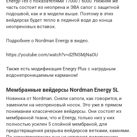
Energy-Tex c показателями 17000 / 6000. Нижняя же
часть состоит из неопрена и ЭВА сапог с защитной
подошвой, как и в модели выше. Поэтому в этих
вейдерсах будет тепло в ледяной воде до конца
неопреновых вставок.
Подробнее о Nordman Energy в видео.
https://youtube.com/watch?v=d2fNSMjNaOU
Также есть модификация Enegry Plus с нагрудным
водонепроницаемым карманом!
Мембранные вейдерсы Nordman Energy 5L
Новинка от Nordman. Сняли сапоги, как говорится, и
заменили на неопреновый носок. Это уже в прямом
понимании классические вейдерсы. Они состоят из
мембранной ткани, что и Energy, только низ у них
полностью усилен 5 слойной мембраной, для
предотвращения разрыва вейдерсов ветками, камнями.
По характеристикам они не уступают лидирующим