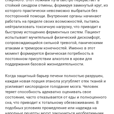
спиртного. Этот ложный путь быстро перерастает в
стойкий синдром отмены, формируя замкнутый круг, из
которого практически невозможно выбраться без
посторонней помощи. Внутренние органы начинают
работать на пределе своих возможностей, пытаясь
нейтрализовать токсичную нагрузку, что приводит к
быстрому истощению ферментных систем. Пациент
испытывает мучительный физический дискомфорт,
сопровождающийся сильной тревогой, паническими
атаками и тремором конечностей. Именно в этот
момент формируется физическая потребность в
постоянном присутствии алкоголя в крови для
поддержания базовой жизнедеятельности.
Когда защитный барьер печени полностью разрушен,
каждая новая порция этанола усугубляет отек тканей и
усиливает кислородное голодание мозга. Человек
теряет способность адекватно оценивать свое
состояние, часто отказывается от еды и полноценного
сна, что приводит к тотальному обезвоживанию. В
подобных условиях промедление или надежда на
народные рецепты могут закончиться необратимыми