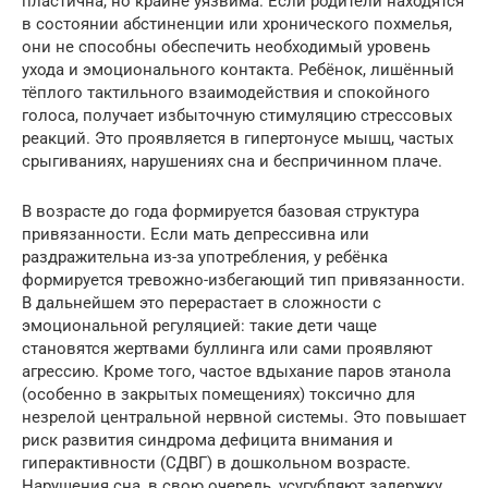
пластична, но крайне уязвима. Если родители находятся
в состоянии абстиненции или хронического похмелья,
они не способны обеспечить необходимый уровень
ухода и эмоционального контакта. Ребёнок, лишённый
тёплого тактильного взаимодействия и спокойного
голоса, получает избыточную стимуляцию стрессовых
реакций. Это проявляется в гипертонусе мышц, частых
срыгиваниях, нарушениях сна и беспричинном плаче.
В возрасте до года формируется базовая структура
привязанности. Если мать депрессивна или
раздражительна из-за употребления, у ребёнка
формируется тревожно-избегающий тип привязанности.
В дальнейшем это перерастает в сложности с
эмоциональной регуляцией: такие дети чаще
становятся жертвами буллинга или сами проявляют
агрессию. Кроме того, частое вдыхание паров этанола
(особенно в закрытых помещениях) токсично для
незрелой центральной нервной системы. Это повышает
риск развития синдрома дефицита внимания и
гиперактивности (СДВГ) в дошкольном возрасте.
Нарушения сна, в свою очередь, усугубляют задержку