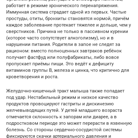
работает в режиме хронического перенапряжения.
Иммунная система страдает одной из первых. Частые
простуды, отиты, бронхиты становятся нормой, причём
каждое заболевание протекает тяжелее и дольше, чем у
сверстников. Причина не только в пассивном курении
(которое часто сопутствует алкоголизму), но и в
нарушении питания. Родители в запое не следят за
рационом: вместо полноценных завтраков ребёнок
получает фастфуд или полуфабрикаты, либо вовсе
пропускает приёмы пищи. Это ведёт к дефициту
витаминов группы B, железа и цинка, что критично для
кроветворения и роста.
Желудочно-кишечный тракт малыша также попадает
под удар. Нестабильный режим и низкое качество
продуктов провоцируют гастриты и дискинезию
желчевыводящих путей. У детей младшего возраста
отмечается склонность к запорам или диарее, а в
подростковом периоде это может перерасти в язвенную
болезнь. Со стороны сердечно-сосудистой системы
фиксируются скачки артериального давления и