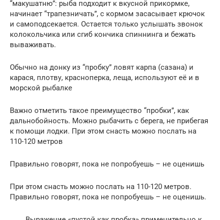
“макушатню”: рыба подходит к вкусной прикормке,
начинает “трапезничать”, с кормом засасывает крючок
и самоподсекается. Остается только услышать звонок
колокольчика или сгиб кончика спиннинга и бежать
вываживать.
Обычно на донку из “пробку” ловят карпа (сазана) и
карася, плотву, красноперка, леща, используют её и в
морской рыбалке
Важно отметить такое преимущество “пробки”, как
дальнобойность. Можно рыбачить с берега, не прибегая
к помощи лодки. При этом снасть можно послать на
110-120 метров
Правильно говорят, пока не попробуешь – не оценишь
При этом снасть можно послать на 110-120 метров.
Правильно говорят, пока не попробуешь – не оценишь.
Выражение «пустой как пробка» применительно к