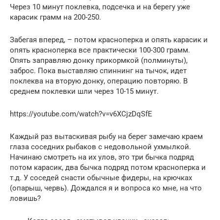
Через 10 минут поклевка, подсечка и на берегу уже
карасик грамм на 200-250.
Забегая вперед, – потом красноперка и опять карасик и
опять красноперка все практически 100-300 грамм.
Опять заправляю донку прикормкой (полминуты),
заброс. Пока выставляю спиннинг на тычок, идет
поклеква на вторую донку, операцию повторяю. В
среднем поклевки шли через 10-15 минут.
https://youtube.com/watch?v=v6XCjzDqSfE
Каждый раз вытаскивая рыбу на берег замечаю краем
глаза соседних рыбаков с недовольной ухмылкой.
Начинаю смотреть на их улов, это три бычка подряд
потом карасик, два бычка подряд потом красноперка и
т.д. У соседей снасти обычные фидеры, на крючках
(опарыш, червь). Дождался я и вопроса ко мне, на что
ловишь?