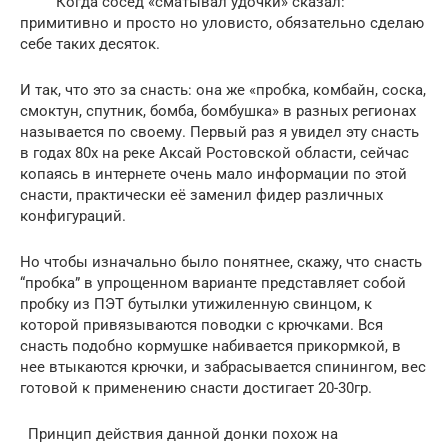
Когда сосед «сматывал удочки» сказал:
примитивно и просто но уловисто, обязательно сделаю
себе таких десяток.
И так, что это за снасть: она же «пробка, комбайн, соска,
смоктун, спутник, бомба, бомбушка» в разных регионах
называется по своему. Первый раз я увидел эту снасть
в годах 80х на реке Аксай Ростовской области, сейчас
копаясь в интернете очень мало информации по этой
снасти, практически её заменил фидер различных
конфигураций.
Но чтобы изначально было понятнее, скажу, что снасть
“пробка” в упрощенном варианте представляет собой
пробку из ПЭТ бутылки утижиленную свинцом, к
которой привязываются поводки с крючками. Вся
снасть подобно кормушке набивается прикормкой, в
нее втыкаются крючки, и забрасывается спинингом, вес
готовой к применению снасти достигает 20-30гр.
Принцип действия данной донки похож на