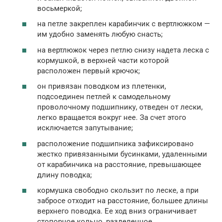
восьмеркой;
на петле закреплен карабинчик с вертлюжком —
им удобно заменять любую снасть;
на вертлюжок через петлю снизу надета леска с
кормушкой, в верхней части которой
расположен первый крючок;
он привязан поводком из плетенки,
подсоединен петлей к самодельному
проволочному подшипнику, отведен от лески,
легко вращается вокруг нее. За счет этого
исключается запутывание;
расположение подшипника зафиксировано
жестко привязанными бусинками, удаленными
от карабинчика на расстояние, превышающее
длину поводка;
кормушка свободно скользит по леске, а при
забросе отходит на расстояние, большее длины
верхнего поводка. Ее ход вниз ограничивает
стопорное кольцо, разделенное