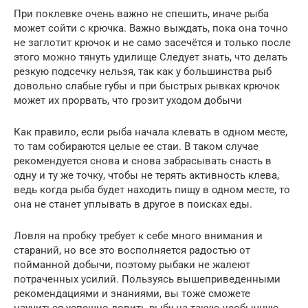
При поклевке очень важно не спешить, иначе рыба
может сойти с крючка. Важно выждать, пока она точно
не заглотит крючок и не само засечётся и только после
этого можно тянуть удилище Следует знать, что делать
резкую подсечку нельзя, так как у большинства рыб
довольно слабые губы и при быстрых рывках крючок
может их прорвать, что грозит уходом добычи
Как правило, если рыба начала клевать в одном месте,
то там собираются целые ее стаи. В таком случае
рекомендуется снова и снова забрасывать снасть в
одну и ту же точку, чтобы не терять активность клева,
ведь когда рыба будет находить пищу в одном месте, то
она не станет уплывать в другое в поисках еды.
Ловля на пробку требует к себе много внимания и
стараний, но все это восполняется радостью от
пойманной добычи, поэтому рыбаки не жалеют
потраченных усилий. Пользуясь вышеприведенными
рекомендациями и знаниями, вы тоже сможете
научиться успешно ловить рыбу на такую необычную