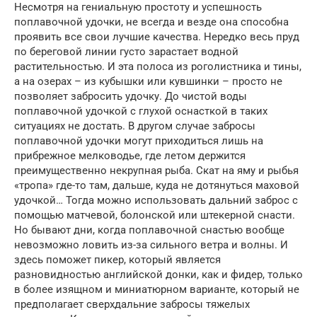
Несмотря на гениальную простоту и успешность
поплавочной удочки, не всегда и везде она способна
проявить все свои лучшие качества. Нередко весь пруд
по береговой линии густо зарастает водной
растительностью. И эта полоса из роголистника и тины,
а на озерах – из кубышки или кувшинки – просто не
позволяет забросить удочку. До чистой воды
поплавочной удочкой с глухой оснасткой в таких
ситуациях не достать. В другом случае забросы
поплавочной удочки могут приходиться лишь на
прибрежное мелководье, где летом держится
преимущественно некрупная рыба. Скат на яму и рыбья
«тропа» где-то там, дальше, куда не дотянуться маховой
удочкой… Тогда можно использовать дальний заброс с
помощью матчевой, болонской или штекерной снасти.
Но бывают дни, когда поплавочной снастью вообще
невозможно ловить из-за сильного ветра и волны. И
здесь поможет пикер, который является
разновидностью английской донки, как и фидер, только
в более изящном и миниатюрном варианте, который не
предполагает сверхдальние забросы тяжелых