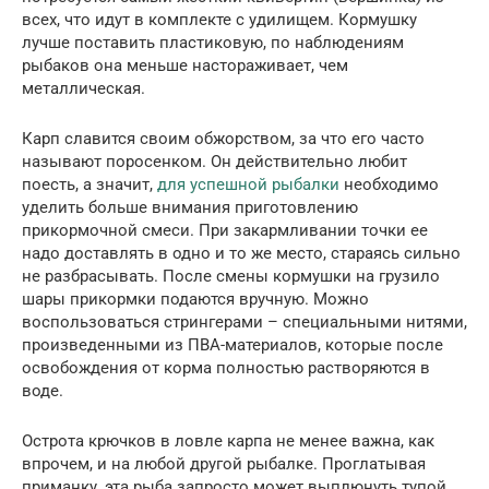
всех, что идут в комплекте с удилищем. Кормушку
лучше поставить пластиковую, по наблюдениям
рыбаков она меньше настораживает, чем
металлическая.
Карп славится своим обжорством, за что его часто
называют поросенком. Он действительно любит
поесть, а значит,
для успешной рыбалки
необходимо
уделить больше внимания приготовлению
прикормочной смеси. При закармливании точки ее
надо доставлять в одно и то же место, стараясь сильно
не разбрасывать. После смены кормушки на грузило
шары прикормки подаются вручную. Можно
воспользоваться стрингерами – специальными нитями,
произведенными из ПВА-материалов, которые после
освобождения от корма полностью растворяются в
воде.
Острота крючков в ловле карпа не менее важна, как
впрочем, и на любой другой рыбалке. Проглатывая
приманку, эта рыба запросто может выплюнуть тупой