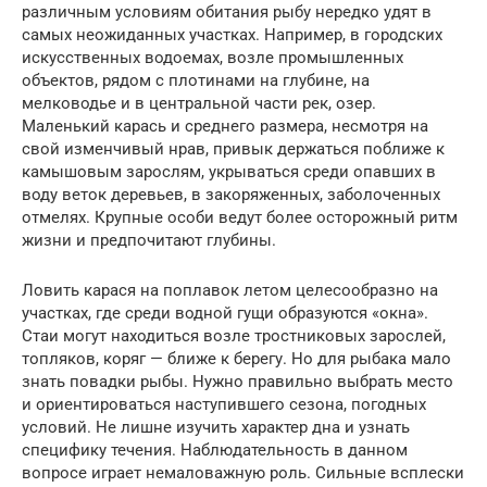
различным условиям обитания рыбу нередко удят в
самых неожиданных участках. Например, в городских
искусственных водоемах, возле промышленных
объектов, рядом с плотинами на глубине, на
мелководье и в центральной части рек, озер.
Маленький карась и среднего размера, несмотря на
свой изменчивый нрав, привык держаться поближе к
камышовым зарослям, укрываться среди опавших в
воду веток деревьев, в закоряженных, заболоченных
отмелях. Крупные особи ведут более осторожный ритм
жизни и предпочитают глубины.
Ловить карася на поплавок летом целесообразно на
участках, где среди водной гущи образуются «окна».
Стаи могут находиться возле тростниковых зарослей,
топляков, коряг — ближе к берегу. Но для рыбака мало
знать повадки рыбы. Нужно правильно выбрать место
и ориентироваться наступившего сезона, погодных
условий. Не лишне изучить характер дна и узнать
специфику течения. Наблюдательность в данном
вопросе играет немаловажную роль. Сильные всплески