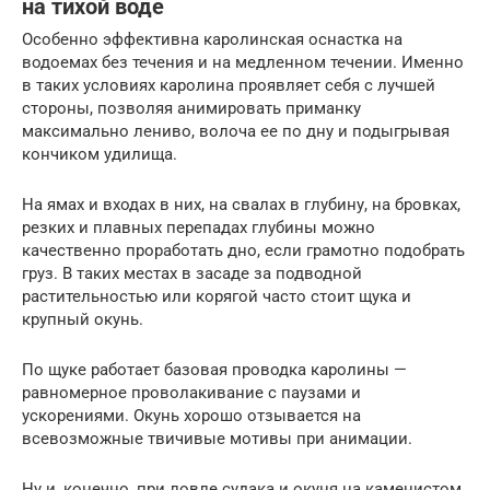
на тихой воде
Особенно эффективна каролинская оснастка на
водоемах без течения и на медленном течении. Именно
в таких условиях каролина проявляет себя с лучшей
стороны, позволяя анимировать приманку
максимально лениво, волоча ее по дну и подыгрывая
кончиком удилища.
На ямах и входах в них, на свалах в глубину, на бровках,
резких и плавных перепадах глубины можно
качественно проработать дно, если грамотно подобрать
груз. В таких местах в засаде за подводной
растительностью или корягой часто стоит щука и
крупный окунь.
По щуке работает базовая проводка каролины —
равномерное проволакивание с паузами и
ускорениями. Окунь хорошо отзывается на
всевозможные твичивые мотивы при анимации.
Ну и, конечно, при ловле судака и окуня на каменистом