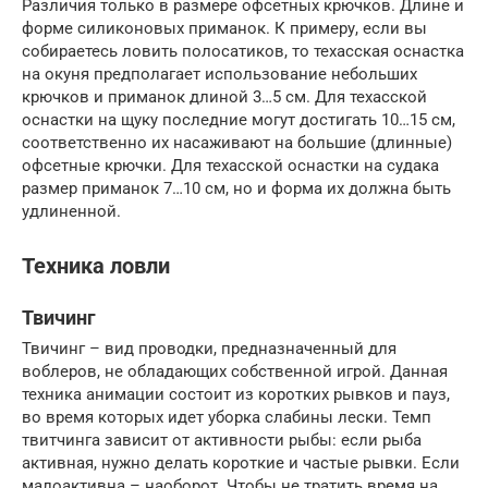
Различия только в размере офсетных крючков. Длине и
форме силиконовых приманок. К примеру, если вы
собираетесь ловить полосатиков, то техасская оснастка
на окуня предполагает использование небольших
крючков и приманок длиной 3…5 см. Для техасской
оснастки на щуку последние могут достигать 10…15 см,
соответственно их насаживают на большие (длинные)
офсетные крючки. Для техасской оснастки на судака
размер приманок 7…10 см, но и форма их должна быть
удлиненной.
Техника ловли
Твичинг
Твичинг – вид проводки, предназначенный для
воблеров, не обладающих собственной игрой. Данная
техника анимации состоит из коротких рывков и пауз,
во время которых идет уборка слабины лески. Темп
твитчинга зависит от активности рыбы: если рыба
активная, нужно делать короткие и частые рывки. Если
малоактивна – наоборот. Чтобы не тратить время на