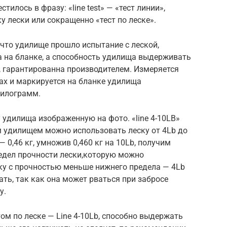
тилось в фразу: «line test» — «тест линии»,
у лески или сокращенно «тест по леске».
 что удилище прошло испытание с леской,
а на бланке, а способность удилища выдерживать
е, гарантированна производителем. Измеряется
мах и маркируется на бланке удилища
килограмм.
удилища изображенную на фото. «line 4-10LB»
м удилищем можно использовать леску от 4Lb до
— 0,46 кг, умножив 0,460 кг на 10Lb, получим
едел прочности лески,которую можно
ку с прочностью меньше нижнего предела — 4Lb
ать, так как она может рваться при забросе
у.
ом по леске — Line 4-10Lb, способно выдержать