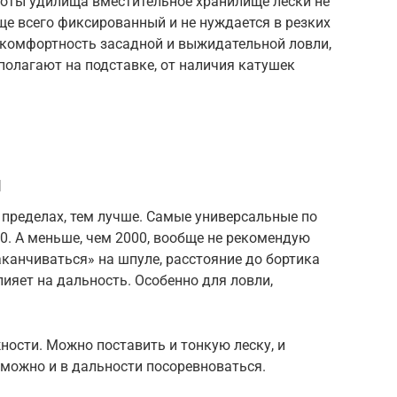
боты удилища вместительное хранилище лески не
аще всего фиксированный и не нуждается в резких
 комфортность засадной и выжидательной ловли,
сполагают на подставке, от наличия катушек
и
х пределах, тем лучше. Самые универсальные по
0. А меньше, чем 2000, вообще не рекомендую
аканчиваться» на шпуле, расстояние до бортика
лияет на дальность. Особенно для ловли,
ости. Можно поставить и тонкую леску, и
 можно и в дальности посоревноваться.