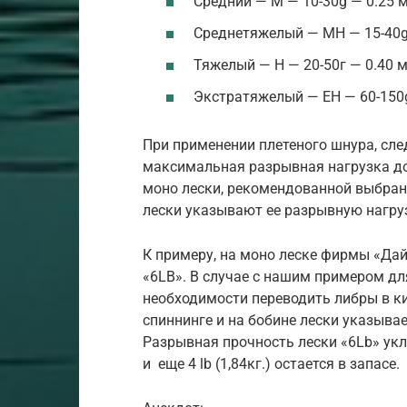
Средний — M — 10-30g — 0.25 м
Среднетяжелый — MH — 15-40g —
Тяжелый — H — 20-50г — 0.40 м
Экстратяжелый — EH — 60-150g 
При применении плетеного шнура, след
максимальная разрывная нагрузка д
моно лески, рекомендованной выбран
лески указывают ее разрывную нагруз
К примеру, на моно леске фирмы «Дай
«6LB». В случае с нашим примером для
необходимости переводить либры в к
спиннинге и на бобине лески указывае
Разрывная прочность лески «6Lb» укл
и еще 4 lb (1,84кг.) остается в запасе.