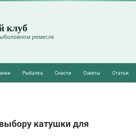
й клуб
рыболовном ремесле
анки
Рыбалка
Снасти
Советы
Статьи
 выбору катушки для