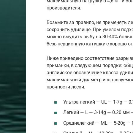
максимальную нагрузку в 4,6 кг. и бо
производителя.
Возьмите за правило, не применять ле
сохранить удилище. При умелом подхо
можно выудить рыбу на 30-40% больш
безынерционную катушку с хорошо о
Ниже приведено соответствие разрывн
приманки, в следующем порядке: общ
английское обозначение класса удили
максимальный диаметр используемой
прочности лески.
Ультра легкий — UL — 1-7g — 0,
Легкий — L — 3-14g — 0.20 мм —
Среднелегкий — ML — 5-20g — 0