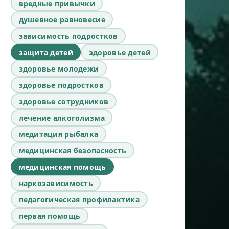
вредные привычки
душевное равновесие
зависимость подростков
защита детей
здоровье детей
здоровье молодежи
здоровье подростков
здоровье сотрудников
лечение алкоголизма
медитация рыбалка
медицинская безопасность
медицинская помощь
наркозависимость
педагогическая профилактика
первая помощь