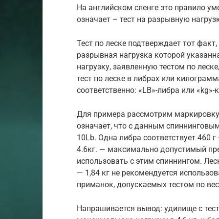
На английском сленге это правило умес
означает – тест на разрывную нагрузк
Тест по леске подтверждает тот факт,
разрывная нагрузка которой указанн
нагрузку, заявленную тестом по леск
тест по леске в либрах или килограм
соответственно: «LB»-либра или «kg»-
Для примера рассмотрим маркировку 
означает, что с данным спиннинговы
10Lb. Одна либра соответствует 460 г 
4.6кг. — максимально допустимый пр
использовать с этим спиннингом. Лес
— 1,84 кг не рекомендуется использов
приманок, допускаемых тестом по вес
Напрашивается вывод: удилище с тест