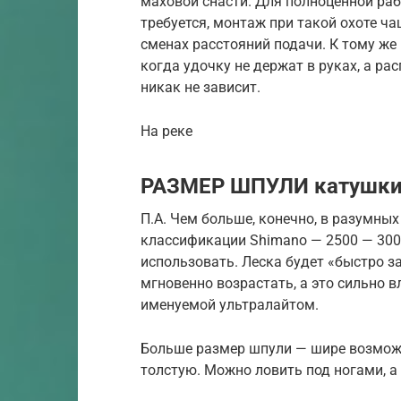
маховой снасти. Для полноценной ра
требуется, монтаж при такой охоте ч
сменах расстояний подачи. К тому же
когда удочку не держат в руках, а ра
никак не зависит.
На реке
РАЗМЕР ШПУЛИ катушк
П.А. Чем больше, конечно, в разумны
классификации Shimanо — 2500 — 300
использовать. Леска будет «быстро з
мгновенно возрастать, а это сильно в
именуемой ультралайтом.
Больше размер шпули — шире возможн
толстую. Можно ловить под ногами, а