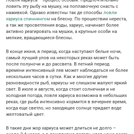
Ловля хариуса – процесс особый. Предпочтительно
ловить эту рыбу на мушку, на поплавочную снасть с
наживкой. Однако известны так де способы
ловли
хариуса спиннингом
на блесну. По прошествии нереста,
а так же просветления воды, хариус, начинает более
активно реагировать на мушки, а крупные особи на
мелкие, вращающиеся блесны.
В конце июня, в период, когда наступают белые ночи,
самый лучший улов на некоторых реках может быть
после полуночи и до рассвета. В летний период
времени интенсивный лев может наблюдаться не более
нескольких часов в сутки. Как и многие другие
разновидности рыб, хариусы не слишком жалуют яркий
свет. В июле и августе, когда стоит солнечная и не
холодная погода, ловля хариуса возможна в небольших
реках, где рыба интенсивно кормится в вечернее время,
когда еще светло, но заходящее солнце придает воде
желтоватый цвет.
В такие дни жор хариуса может длиться не долго –