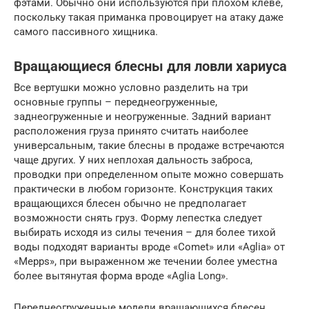
фэтами. Обычно они используются при плохом клеве,
поскольку такая приманка провоцирует на атаку даже
самого пассивного хищника.
Вращающиеся блесны для ловли хариуса
Все вертушки можно условно разделить на три
основные группы – переднеогруженные,
заднеогруженные и неогруженные. Задний вариант
расположения груза принято считать наиболее
универсальным, такие блесны в продаже встречаются
чаще других. У них неплохая дальность заброса,
проводки при определенном опыте можно совершать
практически в любом горизонте. Конструкция таких
вращающихся блесен обычно не предполагает
возможности снять груз. Форму лепестка следует
выбирать исходя из силы течения – для более тихой
воды подходят варианты вроде «Comet» или «Aglia» от
«Mepps», при выраженном же течении более уместна
более вытянутая форма вроде «Aglia Long».
Переднеогруженные модели вращающихся блесен