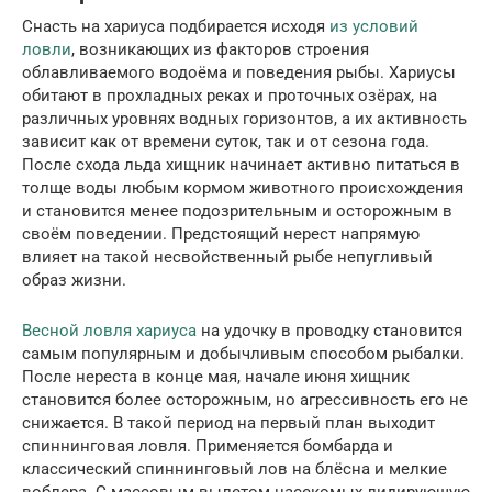
Снасть на хариуса подбирается исходя
из условий
ловли
, возникающих из факторов строения
облавливаемого водоёма и поведения рыбы. Хариусы
обитают в прохладных реках и проточных озёрах, на
различных уровнях водных горизонтов, а их активность
зависит как от времени суток, так и от сезона года.
После схода льда хищник начинает активно питаться в
толще воды любым кормом животного происхождения
и становится менее подозрительным и осторожным в
своём поведении. Предстоящий нерест напрямую
влияет на такой несвойственный рыбе непугливый
образ жизни.
Весной ловля хариуса
на удочку в проводку становится
самым популярным и добычливым способом рыбалки.
После нереста в конце мая, начале июня хищник
становится более осторожным, но агрессивность его не
снижается. В такой период на первый план выходит
спиннинговая ловля. Применяется бомбарда и
классический спиннинговый лов на блёсна и мелкие
воблера. С массовым вылетом насекомых лидирующую