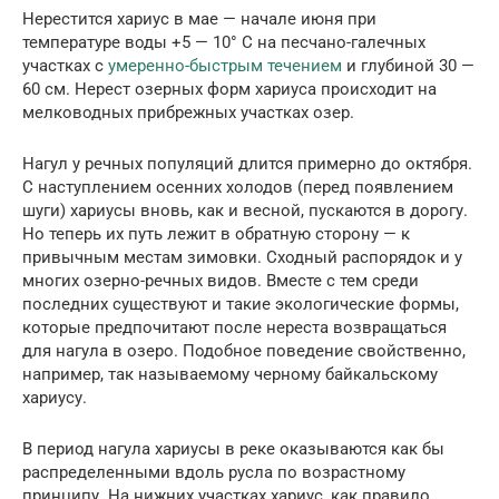
Нерестится хариус в мае — начале июня при
температуре воды +5 — 10° С на песчано-галечных
участках с
умеренно-быстрым течением
и глубиной 30 —
60 см. Нерест озерных форм хариуса происходит на
мелководных прибрежных участках озер.
Нагул у речных популяций длится примерно до октября.
С наступлением осенних холодов (перед появлением
шуги) хариусы вновь, как и весной, пускаются в дорогу.
Но теперь их путь лежит в обратную сторону — к
привычным местам зимовки. Сходный распорядок и у
многих озерно-речных видов. Вместе с тем среди
последних существуют и такие экологические формы,
которые предпочитают после нереста возвращаться
для нагула в озеро. Подобное поведение свойственно,
например, так называемому черному байкальскому
хариусу.
В период нагула хариусы в реке оказываются как бы
распределенными вдоль русла по возрастному
принципу. На нижних участках хариус, как правило,