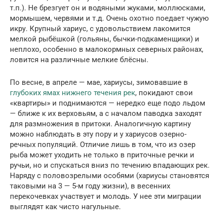
т.п.). Не брезгует он и водяными жуками, моллюсками,
мормышем, червями и т.д. Очень охотно поедает чужую
икру. Крупный хариус, с удовольствием лакомится
мелкой рыбёшкой (гольяны, бычки-подкаменщики) и
неплохо, особенно в малокормных северных районах,
ловится на различные мелкие блёсны.
По весне, в апреле — мае, хариусы, зимовавшие в
глубоких ямах нижнего течения рек
, покидают свои
«квартиры» и поднимаются — нередко еще подо льдом
— ближе к их верховьям, а с началом паводка заходят
для размножения в притоки. Аналогичную картину
можно наблюдать в эту пору и у хариусов озерно-
речных популяций. Отличие лишь в том, что из озер
рыба может уходить не только в приточные речки и
ручьи, но и спускаться вниз по течению впадающих рек.
Наряду с половозрелыми особями (хариусы становятся
таковыми на 3 — 5-м году жизни), в весенних
перекочевках участвует и молодь. У нее эти миграции
выглядят как чисто нагульные.