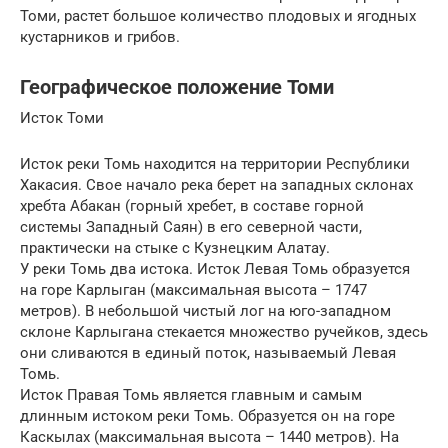
Томи, растет большое количество плодовых и ягодных
кустарников и грибов.
Географическое положение Томи
Исток Томи
Исток реки Томь находится на территории Республики
Хакасия. Свое начало река берет на западных склонах
хребта Абакан (горный хребет, в составе горной
системы Западный Саян) в его северной части,
практически на стыке с Кузнецким Алатау.
У реки Томь два истока. Исток Левая Томь образуется
на горе Карлыган (максимальная высота – 1747
метров). В небольшой чистый лог на юго-западном
склоне Карлыгана стекается множество ручейков, здесь
они сливаются в единый поток, называемый Левая
Томь.
Исток Правая Томь является главным и самым
длинным истоком реки Томь. Образуется он на горе
Каскылах (максимальная высота – 1440 метров). На