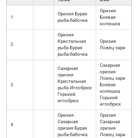
Оризия
Оризия Бурая
1
Боевая
рыба-бабочка
колюшка
Оризия
Кристальная
Оризия
2
рыба Бурая
Ловец зари
рыба-бабочка
Сахарная
Сахарная
оризия
оризия
Ловец зари
Кристальная
3
Боевая
рыба Иглобрюх
колюшка
Горький
Горький
иглобрюх
иглобрюх
Оризия
Оризия
Сахарная
Сахарная
4
оризия Бурая
оризия
рыба-бабочка
Ловец зари