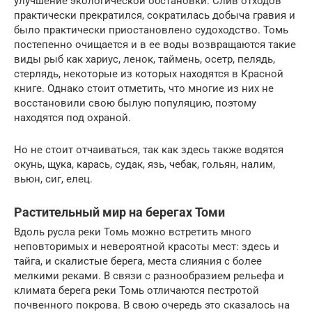
улучшение экологической обстановки. Слив отходов
практически прекратился, сократилась добыча гравия и
было практически приостановлено судоходство. Томь
постепенно очищается и в ее воды возвращаются такие
виды рыб как хариус, ленок, таймень, осетр, пелядь,
стерлядь, некоторые из которых находятся в Красной
книге. Однако стоит отметить, что многие из них не
восстановили свою былую популяцию, поэтому
находятся под охраной.
Но не стоит отчаиваться, так как здесь также водятся
окунь, щука, карась, судак, язь, чебак, гольян, налим,
вьюн, сиг, елец.
Растительный мир на берегах Томи
Вдоль русла реки Томь можно встретить много
неповторимых и невероятной красоты мест: здесь и
тайга, и скалистые берега, места слияния с более
мелкими реками. В связи с разнообразием рельефа и
климата берега реки Томь отличаются пестротой
почвенного покрова. В свою очередь это сказалось на