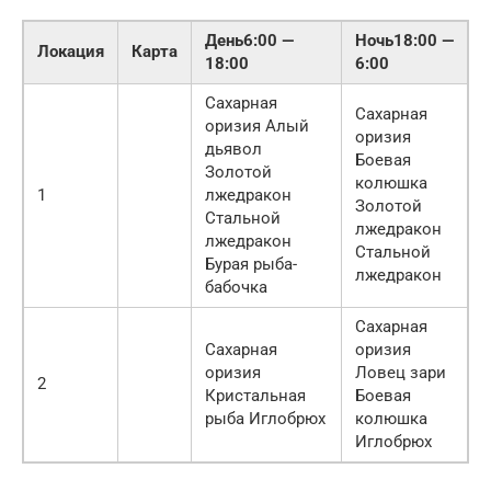
День6:00 —
Ночь18:00 —
Локация
Карта
18:00
6:00
Сахарная
Сахарная
оризия Алый
оризия
дьявол
Боевая
Золотой
колюшка
1
лжедракон
Золотой
Стальной
лжедракон
лжедракон
Стальной
Бурая рыба-
лжедракон
бабочка
Сахарная
Сахарная
оризия
оризия
Ловец зари
2
Кристальная
Боевая
рыба Иглобрюх
колюшка
Иглобрюх