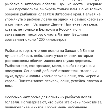
рыбалка в Витебской области. Лучшие места – озерные
— мы перечислили, выбирать только вам. Но не только
озерной рыбалкой славятся Витебские края. Нельзя не
упомянуть о рыбной ловле на одной из самых красивых
и крупных рек – Западной Двине. Протекает эта река,
кстати, не только в Беларуси и России, но и
захватывает некоторую часть Латвии. Ее длина
составляет около 1200 километров.
Рыбаки говорят, что для ловли на Западной Двине
лучше выбирать небольшие участки реки, которые
расположены вблизи маленьких глухих деревень.
Рыбаков там, как правило, мало, а рыба не пугана и
послушна. Основной добычей становятся: голавль и
щука, судак и налим, красноперка и ерши, язь, жерех и
карась. Ловятся также пескари, лещи, уклейка, плотва и
линь.
Особенно интересна для опытных рыбаков ловля
голавля. Поговаривают, что рыба эта очень прихотлива,
привередлива и хитра. Любит мель, небольшие