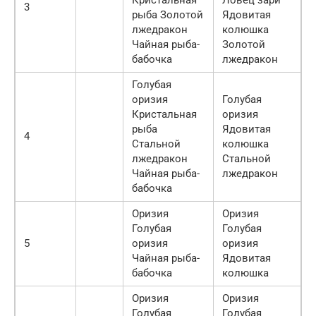
3
рыба Золотой
Ядовитая
лжедракон
колюшка
Чайная рыба-
Золотой
бабочка
лжедракон
Голубая
оризия
Голубая
Кристальная
оризия
рыба
Ядовитая
4
Стальной
колюшка
лжедракон
Стальной
Чайная рыба-
лжедракон
бабочка
Оризия
Оризия
Голубая
Голубая
5
оризия
оризия
Чайная рыба-
Ядовитая
бабочка
колюшка
Оризия
Оризия
Голубая
Голубая