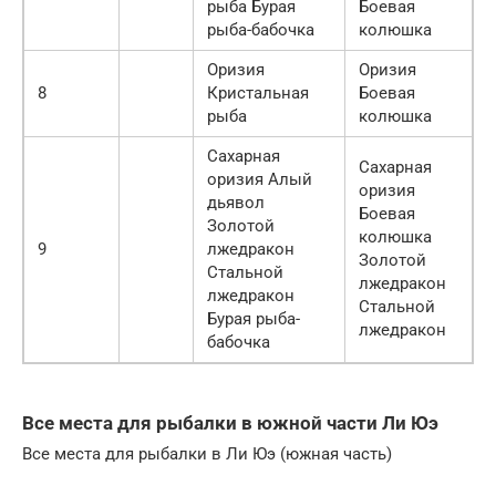
рыба Бурая
Боевая
рыба-бабочка
колюшка
Оризия
Оризия
8
Кристальная
Боевая
рыба
колюшка
Сахарная
Сахарная
оризия Алый
оризия
дьявол
Боевая
Золотой
колюшка
9
лжедракон
Золотой
Стальной
лжедракон
лжедракон
Стальной
Бурая рыба-
лжедракон
бабочка
Все места для рыбалки в южной части Ли Юэ
Все места для рыбалки в Ли Юэ (южная часть)