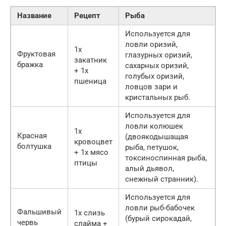
Название
Рецепт
Рыба
Используется для
ловли оризий,
1х
Фруктовая
глазурных оризий,
закатник
бражка
сахарных оризий,
+ 1х
голубых оризий,
пшеница
ловцов зари и
кристальных рыб.
Используется для
ловли колюшек
1х
Красная
(двоякодышащая
кровоцвет
болтушка
рыба, петушок,
+ 1х мясо
токсиноспинная рыба,
птицы
алый дьявол,
снежный странник).
Используется для
ловли рыб-бабочек
Фальшивый
1х слизь
(бурый сирокадай,
червь
слайма +