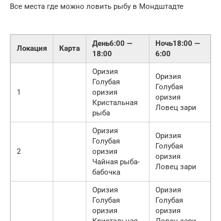
Все места где можно ловить рыбу в Мондштадте
День6:00 —
Ночь18:00 —
Локация
Карта
18:00
6:00
Оризия
Оризия
Голубая
Голубая
1
оризия
оризия
Кристальная
Ловец зари
рыба
Оризия
Оризия
Голубая
Голубая
2
оризия
оризия
Чайная рыба-
Ловец зари
бабочка
Оризия
Оризия
Голубая
Голубая
оризия
оризия
Кристальная
Ловец зари