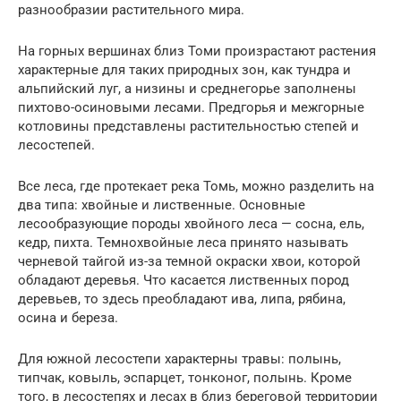
разнообразии растительного мира.
На горных вершинах близ Томи произрастают растения
характерные для таких природных зон, как тундра и
альпийский луг, а низины и среднегорье заполнены
пихтово-осиновыми лесами. Предгорья и межгорные
котловины представлены растительностью степей и
лесостепей.
Все леса, где протекает река Томь, можно разделить на
два типа: хвойные и лиственные. Основные
лесообразующие породы хвойного леса — сосна, ель,
кедр, пихта. Темнохвойные леса принято называть
черневой тайгой из-за темной окраски хвои, которой
обладают деревья. Что касается лиственных пород
деревьев, то здесь преобладают ива, липа, рябина,
осина и береза.
Для южной лесостепи характерны травы: полынь,
типчак, ковыль, эспарцет, тонконог, полынь. Кроме
того, в лесостепях и лесах в близ береговой территории