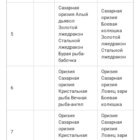
Сахарная
Сахарная
оризия Алый
оризия
дьявол
Боевая
Золотой
колюшка
5
лжедракон
Золотой
Стальной
лжедракон
лжедракон
Стальной
Бурая рыба-
лжедракон
бабочка
Оризия
Оризия
Сахарная
Сахарная
оризия
оризия
6
Кристальная
Ловец зари
рыба Вечная
Боевая
рыба-ангел
колюшка
Оризия
Оризия
Сахарная
Сахарная
оризия
оризия
7
Кристальная
Ловец зари