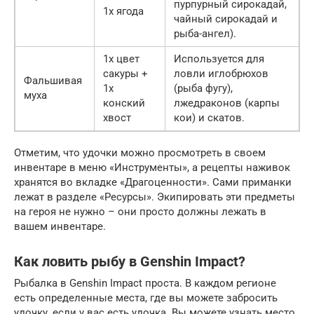
пурпурный сирокадай,
1х ягода
чайный сирокадай и
рыба-ангел).
1х цвет
Используется для
сакуры +
ловли иглобрюхов
Фальшивая
1х
(рыба фугу),
муха
конский
лжедраконов (карпы
хвост
кои) и скатов.
Отметим, что удочки можно просмотреть в своем
инвентаре в меню «Инструменты», а рецепты наживок
хранятся во вкладке «Драгоценности». Сами приманки
лежат в разделе «Ресурсы». Экипировать эти предметы
на героя не нужно – они просто должны лежать в
вашем инвентаре.
Как ловить рыбу в Genshin Impact?
Рыбалка в Genshin Impact проста. В каждом регионе
есть определенные места, где вы можете забросить
удочку, если у вас есть удочка. Вы можете узнать место