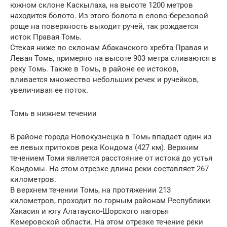
южном склоне Каскылаха, на высоте 1200 метров
находится болото. Из этого болота в елово-березовой
роще на поверхность выходит ручей, так рождается
исток Правая Томь.
Стекая ниже по склонам Абаканского хребта Правая и
Левая Томь, примерно на высоте 903 метра сливаются в
реку Томь. Также в Томь, в районе ее истоков,
вливается множество небольших речек и ручейков,
увеличивая ее поток.
Томь в нижнем течении
В районе города Новокузнецка в Томь впадает один из
ее левых притоков река Кондома (427 км). Верхним
течением Томи является расстояние от истока до устья
Кондомы. На этом отрезке длина реки составляет 267
километров.
В верхнем течении Томь, на протяжении 213
километров, проходит по горным районам Республики
Хакасия и югу Алатауско-Шорского нагорья
Кемеровской области. На этом отрезке течение реки