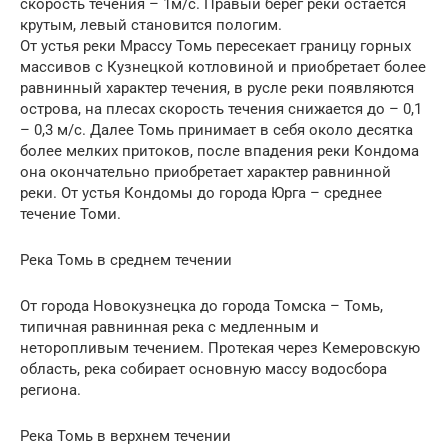
скорость течения – 1м/с. Правый берег реки остается
крутым, левый становится пологим.
От устья реки Мрассу Томь пересекает границу горных
массивов с Кузнецкой котловиной и приобретает более
равнинный характер течения, в русле реки появляются
острова, на плесах скорость течения снижается до – 0,1
– 0,3 м/с. Далее Томь принимает в себя около десятка
более мелких притоков, после впадения реки Кондома
она окончательно приобретает характер равнинной
реки. От устья Кондомы до города Юрга – среднее
течение Томи.
Река Томь в среднем течении
От города Новокузнецка до города Томска – Томь,
типичная равнинная река с медленным и
неторопливым течением. Протекая через Кемеровскую
область, река собирает основную массу водосбора
региона.
Река Томь в верхнем течении