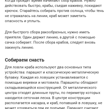
Когда пройдёт время начинают сбор крабов. Нужно
действовать быстро, крабы, съедая наживку, покидают
крючок. Старайтесь собирать против солнца, чтобы тень
не отражалась на линии, краб может заметить
опасность и уплыть.
Для быстрого сбора ракообразных, нужно иметь
приятеля. Один держит линию, а другой с помощью
сачка собирает. После сбора крабов, следует вновь
закинуть линию.
Собираем снасть
Для ловли краба используют два основных типа
устройства: парашют и классическую металлическую
булавку. Каждая из ловушек устанавливается с
помощью веревки и мотовила. Парашюты обладают
складывающейся конструкцией. От металлического
центра отходят длинные пруты, по периметру которых
находится сеточная леска. В центре конструкции
располагается насадка, и краб, попавший в ловушку, не
может оторваться при ее подъеме. Парашют считают