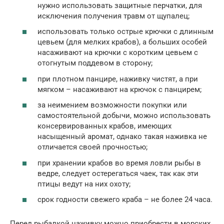
нужно использовать защитные перчатки, для
исключения получения травм от щупалец;
использовать только острые крючки с длинным
цевьем (для мелких крабов), а больших особей
насаживают на крючки с коротким цевьем с
отогнутым поддевом в сторону;
при плотном панцире, наживку чистят, а при
мягком – насаживают на крючок с панцирем;
за неимением возможности покупки или
самостоятельной добычи, можно использовать
консервированных крабов, имеющих
насыщенный аромат, однако такая наживка не
отличается своей прочностью;
при хранении крабов во время ловли рыбы в
ведре, следует остерегаться чаек, так как эти
птицы ведут на них охоту;
срок годности свежего краба – не более 24 часа.
Перед рыбалкой наживку можно приобрести в морских