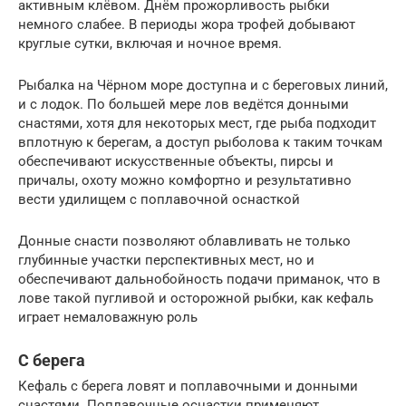
активным клёвом. Днём прожорливость рыбки
немного слабее. В периоды жора трофей добывают
круглые сутки, включая и ночное время.
Рыбалка на Чёрном море доступна и с береговых линий,
и с лодок. По большей мере лов ведётся донными
снастями, хотя для некоторых мест, где рыба подходит
вплотную к берегам, а доступ рыболова к таким точкам
обеспечивают искусственные объекты, пирсы и
причалы, охоту можно комфортно и результативно
вести удилищем с поплавочной оснасткой
Донные снасти позволяют облавливать не только
глубинные участки перспективных мест, но и
обеспечивают дальнобойность подачи приманок, что в
лове такой пугливой и осторожной рыбки, как кефаль
играет немаловажную роль
С берега
Кефаль с берега ловят и поплавочными и донными
снастями. Поплавочные оснастки применяют