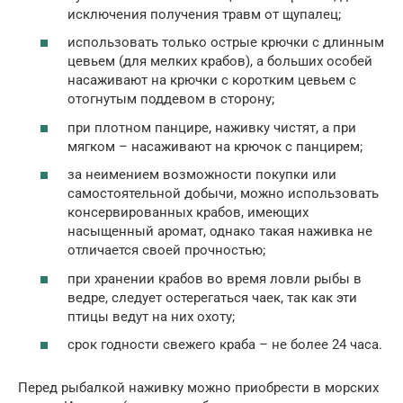
исключения получения травм от щупалец;
использовать только острые крючки с длинным
цевьем (для мелких крабов), а больших особей
насаживают на крючки с коротким цевьем с
отогнутым поддевом в сторону;
при плотном панцире, наживку чистят, а при
мягком – насаживают на крючок с панцирем;
за неимением возможности покупки или
самостоятельной добычи, можно использовать
консервированных крабов, имеющих
насыщенный аромат, однако такая наживка не
отличается своей прочностью;
при хранении крабов во время ловли рыбы в
ведре, следует остерегаться чаек, так как эти
птицы ведут на них охоту;
срок годности свежего краба – не более 24 часа.
Перед рыбалкой наживку можно приобрести в морских