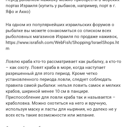
портах Израиля (купить у рыбаков, например, порт в г.
Яфо и Акко)
На одном из популярнейших израильских форумов о
рыбалке вы можете ознакомиться со списком всех
рыболовных магазинов Израиля по продаже наживок,
https://www.israfish.com/WebFish/Shopping/IsraelShops.ht
m
Ловлю краба кто-то рассматривает как рыбалку, а кто-то
– как охоту. Ловят краба в море, когда наступает
разрешенный для этого период. Кроме четко
установленного периода ловли, следует соблюдать
правила самой рыбалки: нельзя ловить самок и мелких
крабов, шириной менее 10 см в панцире.
Приспособление для ловли краба так и называется –
краболовка. Можно охотиться на него и вручную,
используя маску и ласты для ныряния, но далеко не у
всех есть такие возможности или желание.