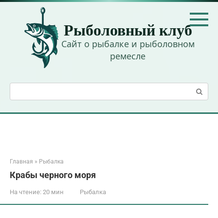
Перейти
к
Рыболовный клуб
контенту
Сайт о рыбалке и рыболовном
ремесле
Поиск:
Главная
»
Рыбалка
Крабы черного моря
На чтение:
20 мин
Рыбалка