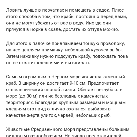
Ловить лучше в перчатках и помещать в садок. Плюс
этого способа в том, что крабы постоянно перед вами,
они не могут убежать от вас в воду. Иногда они
прячутся в норке в скале, достать их оттуда можно.
Для этого к палочке привязываем тонкую проволоку,
на нее цепляем приманку- небольшой кусочек рыбы.
Затем наживку нужно подсунуть крабу, подождать пока
он ее схватит клешнями и вытягивать.
Самым огромным в Черном море является каменный
краб. В ширину он достигает 9-10 см. Предпочитает
отшельнический способ жизни. Обитает неглубоко в
море (до 30 м) или на безлюдных каменистых
территориях. Благодаря крупным размерам и мощным
клешням этот вид отлично охотится, выбирая в
качестве жертв улиток, червей, небольших рыб.
Животные Средиземного моря представлены большим
видовым разнообразием. Но число представителей