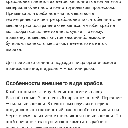
краболовка плетется из веток, выполнить вход из этого
материала будет достаточно трудоемким процессом.
Приманка для краба должна помещаться в
геометрическом центре краболовки так, чтобы ничто не
мешало распространению ее запаха, и чтобы краб не
мог добраться до нее извне ловушки. Поэтому,
приманку помещают внутрь какой-либо емкости –
бутылки, тканевого мешочка, плетеного из веток
шарика.
Для приманки отлично подходит пища органического
происхождения, в идеале – мясо или рыба.
Особенности внешнего вида крабов
Краб относится к типу Членистоногие и классу
Ракообразные. У него есть 5 пар конечностей. Передние
— сильные клешни. В некоторых случаях в период
поединков короткохвостый рак способен их лишиться.
Через время на их месте появляются новые клешни. По
этой причине зачастую можно заметить крабов с
очевидным нарушением симметрии.