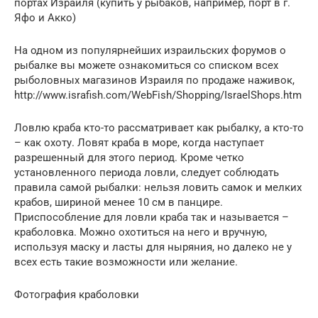
портах Израиля (купить у рыбаков, например, порт в г.
Яфо и Акко)
На одном из популярнейших израильских форумов о
рыбалке вы можете ознакомиться со списком всех
рыболовных магазинов Израиля по продаже наживок,
http://www.israfish.com/WebFish/Shopping/IsraelShops.htm
Ловлю краба кто-то рассматривает как рыбалку, а кто-то
– как охоту. Ловят краба в море, когда наступает
разрешенный для этого период. Кроме четко
установленного периода ловли, следует соблюдать
правила самой рыбалки: нельзя ловить самок и мелких
крабов, шириной менее 10 см в панцире.
Приспособление для ловли краба так и называется –
краболовка. Можно охотиться на него и вручную,
используя маску и ласты для ныряния, но далеко не у
всех есть такие возможности или желание.
Фотография краболовки