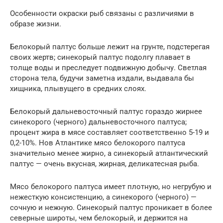
Особенности окраски рыб связаны с различиями в
образе жизни.
Белокорый палтус больше лежит на грунте, подстерегая
своих жертв; синекорый палтус подолгу плавает в
толще воды и преследует подвижную добычу. Светлая
сторона тела, будучи заметна издали, выдавала бы
хищника, плывущего в средних слоях.
Белокорый дальневосточный палтус гораздо жирнее
синекорого (черного) дальневосточного палтуса;
процент жира в мясе составляет соответственно 5-19 и
0,2-10%. Нов Атлантике мясо белокорого палтуса
значительно менее жирно, а синекорый атлантический
палтус — очень вкусная, жирная, деликатесная рыба.
Мясо белокорого палтуса имеет плотную, но негрубую и
нежесткую консистенцию, а синекорого (черного) —
сочную и нежную. Синекорый палтус проникает в более
северные широты, чем белокорый, и держится на