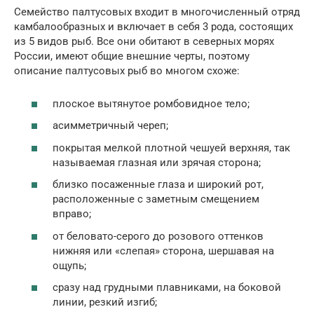
Семейство палтусовых входит в многочисленный отряд
камбалообразных и включает в себя 3 рода, состоящих
из 5 видов рыб. Все они обитают в северных морях
России, имеют общие внешние черты, поэтому
описание палтусовых рыб во многом схоже:
плоское вытянутое ромбовидное тело;
асимметричный череп;
покрытая мелкой плотной чешуей верхняя, так
называемая глазная или зрячая сторона;
близко посаженные глаза и широкий рот,
расположенные с заметным смещением
вправо;
от беловато-серого до розового оттенков
нижняя или «слепая» сторона, шершавая на
ощупь;
сразу над грудными плавниками, на боковой
линии, резкий изгиб;