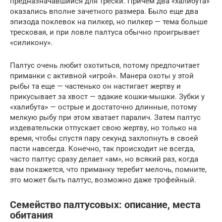
предназначавшийся для трески. Причем два «халибута»
оказались вполне зачетного размера. Было еще два
эпизода поклевок на пилкер, но пилкер — тема больше
тресковая, и при ловле палтуса обычно проигрывает
«силикону».
Палтус очень любит охотиться, потому предпочитает
приманки с активной «игрой». Манера охоты у этой
рыбы та еще — частенько он настигает жертву и
прикусывает за хвост — эдакие кошки-мышки. Зубки у
«халибута» — острые и достаточно длинные, потому
мелкую рыбу при этом хватает паралич. Затем палтус
издевательски отпускает свою жертву, но только на
время, чтобы спустя пару секунд захлопнуть в своей
пасти навсегда. Конечно, так происходит не всегда,
часто палтус сразу делает «ам», но всякий раз, когда
вам покажется, что приманку теребит мелочь, помните,
это может быть палтус, возможно даже трофейный.
Семейство палтусовых: описание, места
обитания