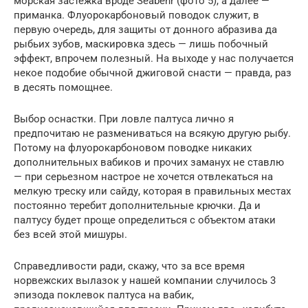
морская застежка вроде Seabehr (фото 5), а далее —
приманка. Флуорокарбоновый поводок служит, в
первую очередь, для защиты от донного абразива да
рыбьих зубов, маскировка здесь — лишь побочный
эффект, впрочем полезный. На выходе у нас получается
некое подобие обычной джиговой снасти — правда, раз
в десять помощнее.
Выбор оснастки. При ловле палтуса лично я
предпочитаю не размениваться на всякую другую рыбу.
Потому на флуорокарбоновом поводке никаких
дополнительных вабиков и прочих заманух не ставлю
— при серьезном настрое не хочется отвлекаться на
мелкую треску или сайду, которая в правильных местах
постоянно теребит дополнительные крючки. Да и
палтусу будет проще определиться с объектом атаки
без всей этой мишуры.
Справедливости ради, скажу, что за все время
норвежских вылазок у нашей компании случилось 3
эпизода поклевок палтуса на вабик,