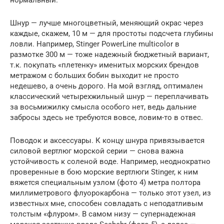
нормальный.
Шнур — лучше многоцветный, меняющий окрас через
каждые, скажем, 10 м — для простоты подсчета глубины
ловли. Например, Stinger PowerLine multicolor в
размотке 300 м — тоже надежный бюджетный вариант,
т.к. покупать «плетенку» именитых морских брендов
метражом с больших бобин выходит не просто
недешево, а очень дорого. На мой взгляд, оптимален
классический четырехжильный шнур — переплачивать
за восьмижилку смысла особого нет, ведь дальние
забросы здесь не требуются вовсе, ловим-то в отвес.
Поводок и аксессуары. К концу шнура привязывается
силовой вертлюг морской серии — снова важна
устойчивость к соленой воде. Например, неоднократно
проверенные в бою морские вертлюги Stinger, к ним
вяжется специальным узлом (фото 4) метра полтора
миллиметрового флуорокарбона — только этот узел, из
известных мне, способен совладать с неподатливым
толстым «флуром». В самом низу — супернадежная