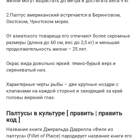
жизни могут вырастать до метра и достигать веса 9 кг.
2.Палтус американский встречается в Беринговом,
Охотском, Чукотском морях.
От азиатского товарища его отличают более скромные
размеры (длина до 60 см, вес до 2,5 кг) и меньшая
продолжительность жизни – 25 лет.
Окрас вида довольно яркий: темно-бурый верх и
сиреневатый низ.
Характерные черты рыбы – две крупные ноздри с
клапанами на каждой стороне и заходящий за край
головы верхний глаз.
Палтусы в культуре [ править | править
код ]
Название книги Джеральда Даррелла «Филе из
палтуса» (Fillet of Plaice) пародирует название книги его