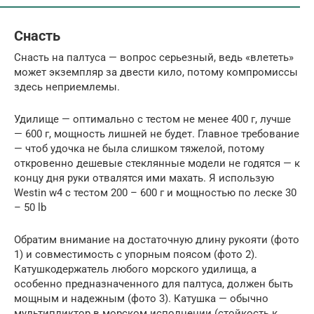
Снасть
Снасть на палтуса — вопрос серьезный, ведь «влететь»
может экземпляр за двести кило, потому компромиссы
здесь неприемлемы.
Удилище — оптимально с тестом не менее 400 г, лучше
— 600 г, мощность лишней не будет. Главное требование
— чтоб удочка не была слишком тяжелой, потому
откровенно дешевые стеклянные модели не годятся — к
концу дня руки отвалятся ими махать. Я использую
Westin w4 c тестом 200 – 600 г и мощностью по леске 30
– 50 lb
Обратим внимание на достаточную длину рукояти (фото
1) и совместимость с упорным поясом (фото 2).
Катушкодержатель любого морского удилища, а
особенно предназначенного для палтуса, должен быть
мощным и надежным (фото 3). Катушка — обычно
мультипликтор в морском исполнении (стойкость к