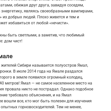
атами, обижая друг друга, завидуя соседям,
ю энергетику, являясь своеобразными вампирами,
 из добрых людей. Плохо живется и тем и
жет избавиться от любой «нечисти».
лжны быть светлыми, а заметив, что любимый
е: дом чист!
Ямале
х жителей Сибири называется полуостров Ямал,
ронки. В июле 2014 года на Ямале раздался
торого в земле появился огромный колодец,
40 метров! Ямал — не самое населенное место на
ния провала никто не пострадал. Однако подобное
ение требовало объяснения, и на Ямал
е вошли все, кто мог быть полезен для изучения
 опытных горновосходителей. Тем не менее,