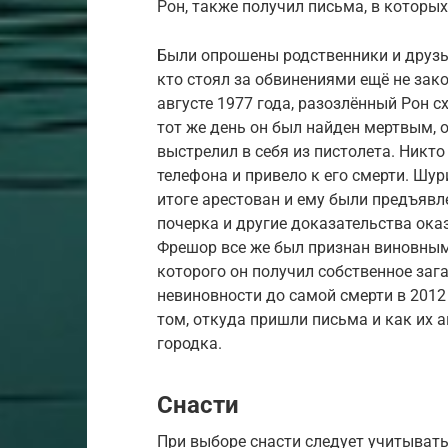
Рон, также получил письма, в которы
Были опрошены родственники и друзья
кто стоял за обвинениями ещё не зако
августе 1977 года, разозлённый Рон с
тот же день он был найден мертвым, о
выстрелил в себя из пистолета. Никто
телефона и привело к его смерти. Шу
итоге арестован и ему были предъявл
почерка и другие доказательства ока
Фрешор все же был признан виновным 
которого он получил собственное заг
невиновности до самой смерти в 2012 
том, откуда пришли письма и как их 
городка.
Снасти
При выборе снасти следует учитывать