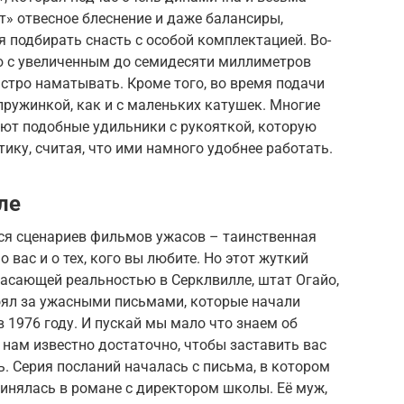
т» отвесное блеснение и даже балансиры,
я подбирать снасть с особой комплектацией. Во-
ю с увеличенным до семидесяти миллиметров
стро наматывать. Кроме того, во время подачи
 пружинкой, как и с маленьких катушек. Многие
ют подобные удильники с рукояткой, которую
ику, считая, что ими намного удобнее работать.
ле
ся сценариев фильмов ужасов – таинственная
о вас и о тех, кого вы любите. Но этот жуткий
асающей реальностью в Серклвилле, штат Огайо,
стоял за ужасными письмами, которые начали
 1976 году. И пускай мы мало что знаем об
о нам известно достаточно, чтобы заставить вас
. Серия посланий началась с письма, в котором
инялась в романе с директором школы. Её муж,