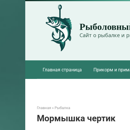
Перейти
к
контенту
Рыболовны
Сайт о рыбалке и 
Главная страница
Прикорм и прим
Главная
»
Рыбалка
Мормышка чертик