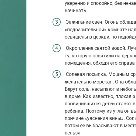
уверенно и спокойно, без ненав
начинать.
Зажигание свеч. Огонь облад
«подозрительной» комнате над
освящены в церкви, но подойд
Окропление святой водой. Луч
ту, которую освятили на церк
помещения, обходя его справа
Солевая посыпка. Мощным сред
желательно морская. Она обла
Берут соль, насыпают в небол
в доме. Как известно, плохая 
провинившихся детей ставят в
ребенка. Поэтому из угла он в
причине «уяснения вины». Соль
потом ее выбрасывают в месте
нельзя.