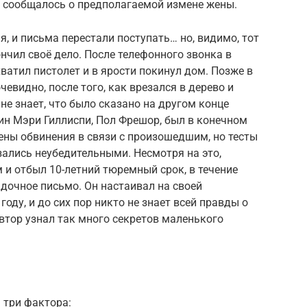
х сообщалось о предполагаемой измене жены.
, и письма перестали поступать… но, видимо, тот
нчил своё дело. После телефонного звонка в
хватил пистолет и в ярости покинул дом. Позже в
чевидно, после того, как врезался в дерево и
 не знает, что было сказано на другом конце
рин Мэри Гиллиспи, Пол Фрешор, был в конечном
ены обвинения в связи с произошедшим, но тесты
зались неубедительными. Несмотря на это,
и отбыл 10-летний тюремный срок, в течение
адочное письмо. Он настаивал на своей
году, и до сих пор никто не знает всей правды о
автор узнал так много секретов маленького
 три фактора: