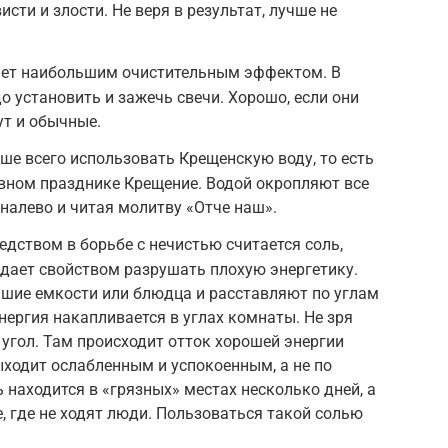
исти и злости. Не веря в результат, лучше не
ает наибольшим очистительным эффектом. В
о установить и зажечь свечи. Хорошо, если они
ут и обычные.
ше всего использовать Крещенскую воду, то есть
овном празднике Крещение. Водой окропляют все
 налево и читая молитву «Отче наш».
ством в борьбе с нечистью считается соль,
дает свойством разрушать плохую энергетику.
ьшие емкости или блюдца и расставляют по углам
энергия накапливается в углах комнаты. Не зря
 угол. Там происходит отток хорошей энергии
ыходит ослабленным и успокоенным, а не по
 находится в «грязных» местах несколько дней, а
, где не ходят люди. Пользоваться такой солью