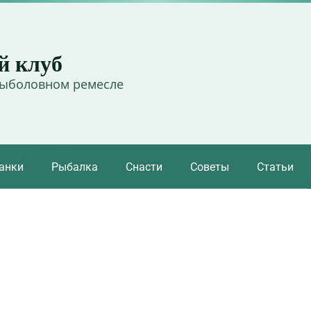
й клуб
рыболовном ремесле
анки
Рыбалка
Снасти
Советы
Статьи