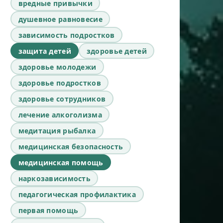
вредные привычки
душевное равновесие
зависимость подростков
защита детей
здоровье детей
здоровье молодежи
здоровье подростков
здоровье сотрудников
лечение алкоголизма
медитация рыбалка
медицинская безопасность
медицинская помощь
наркозависимость
педагогическая профилактика
первая помощь