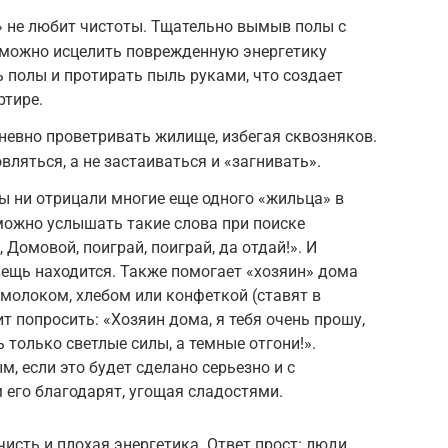
» не любит чистоты. Тщательно вымыв полы с
 можно исцелить поврежденную энергетику
полы и протирать пыль руками, что создает
ртире.
евно проветривать жилище, избегая сквозняков.
ляться, а не застаиваться и «загнивать».
 ни отрицали многие еще одного «жильца» в
 можно услышать такие слова при поиске
Домовой, поиграй, поиграй, да отдай!». И
вещь находится. Также помогает «хозяин» дома
 молоком, хлебом или конфеткой (ставят в
ит попросить: «Хозяин дома, я тебя очень прошу,
 только светлые силы, а темные отгони!».
, если это будет сделано серьезно и с
его благодарят, угощая сладостями.
исть и плохая энергетика. Ответ прост: люди