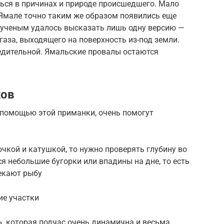
аться в причинах и природе происшедшего. Мало
 Ямале точно таким же образом появились еще
р ученым удалось высказать лишь одну версию —
газа, выходящего на поверхность из-под земли.
едительной. Ямальские провалы остаются
ков
с помощью этой приманки, очень помогут
очкой и катушкой, то нужно проверять глубину во
ся небольшие бугорки или впадины на дне, то есть
лекают рыбу
ие участки
а», которая подчас очень динамична и весьма