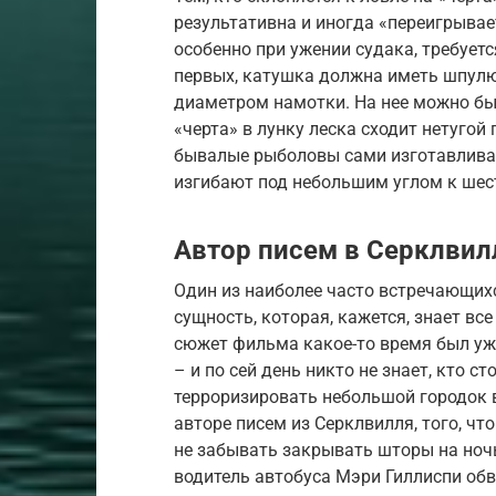
результативна и иногда «переигрывае
особенно при ужении судака, требуетс
первых, катушка должна иметь шпул
диаметром намотки. На нее можно бы
«черта» в лунку леска сходит нетугой
бывалые рыболовы сами изготавлива
изгибают под небольшим углом к шест
Автор писем в Серклвил
Один из наиболее часто встречающих
сущность, которая, кажется, знает все 
сюжет фильма какое-то время был уж
– и по сей день никто не знает, кто 
терроризировать небольшой городок в
авторе писем из Серклвилля, того, чт
не забывать закрывать шторы на ночь
водитель автобуса Мэри Гиллиспи обв