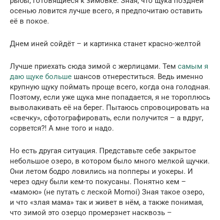
рыбы, готовящиеся к зимовке. Зная, что щука поздней
осенью ловится лучше всего, я предпочитаю оставить
её в покое.
Днем иней сойдёт – и картинка станет красно-желтой
Лучше приехать сюда зимой с жерлицами. Тем
самым я
даю щуке больше
шансов отнереститься. Ведь именно
крупную щуку поймать проще всего, когда она голодная.
Поэтому, если уже щука мне попадается, я не тороплюсь
выволакивать её на берег. Пытаюсь спровоцировать на
«свечку», сфотографировать, если получится – а вдруг,
сорвется?! А мне того и надо.
Но есть другая ситуация. Представьте себе закрытое
небольшое озеро, в котором было много мелкой щучки.
Они летом бодро ловились на попперы и уокеры. И
через одну были кем-то покусаны. Понятно кем –
«мамою» (не путать с леской Momoi) Зная такое озеро,
и что «злая мама» так и живет в нём, а также понимая,
что зимой это озерцо промерзнет насквозь –