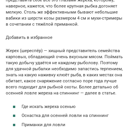
представить себе всё это глазами жереха, которому,
наверное, кажется, что более крупная рыбка догоняет
мелкую. Столь же эффективными бывают небольшие
вабики из шерсти козы размером 4 см и мухи-стримеры
в сочетании с тяжёлой приманкой.
Добавить в избранное
Жерех (шереспёр) — хищный представитель семейства
карповых, обладающий очень вкусным мясом. Поймать
такую добычу удаётся не каждому рыболову. Поэтому
для удачной рыбалки необходимо запастись терпением,
знать на какую наживку клюёт рыба, в каких местах она
обитает, какое снаряжение согласно поре года лучше
всего подходит для рыбной охоты. Более детально об
осенней ловле жереха на спиннинг — далее в статье.
Где искать жереха осенью
Оснастка для осенней ловли на спиннинг
Приманки для ловли