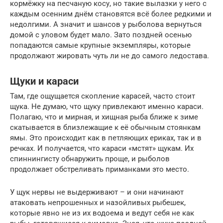
кормёжку на песчаную косу, но такие вылазки у него с
каждым осенним днём становятся всё более редкими и
недолгими. А значит и шансов у рыболова вернуться
домой с уловом будет мало. Зато поздней осенью
попадаются самые крупные экземпляры, которые
продолжают жировать чуть ли не до самого ледостава.
Щуки и караси
Там, где ощущается скопление карасей, часто стоит
щука. Не думаю, что щуку привлекают именно караси.
Полагаю, что и мирная, и хищная рыба ближе к зиме
скатывается в близлежащие к её обычным стоянкам
ямы. Это происходит как в петляющих ериках, так и в
речках. И получается, что караси «мстят» щукам. Их
спиннингисту обнаружить проще, и рыболов
продолжает обстреливать приманками это место.
У щук нервы не выдерживают – и они начинают
атаковать непрошенных и назойливых рыбешек,
которые явно не из их водоема и ведут себя не как