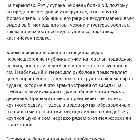
на перекатах. Рот у судака не очень большой, поэтому
он предпочитает добычу некрупную, с вытянутой
формой тела. В обычный его рацион входят мальки всех
видов рыб, молодь плотвы, чехони и густеры, воблы, а
также поверхностные виды: уклейка, верховка,
каспийская тюлька.
Ближе к середине осени охотящийся судак
перемещается на глубинные участки: свалы, подводные
бровки, подножья крутояров и окрестности русловых
ям. Наибольший интерес для рыболова представляет
целенаправленная ловля именно крупных экземпляров
судака, которые в это время устраивают засады на
глубине у закоряженного дна и вблизи затопленных
деревьев. Причем эти места привлекают не только
крупного судака – здесь в водоворотах, образованных
различными препятствиями, поджидают свою добычу
крупная щука и сом, нередко рядом охотится жерех или
стая чехони.
Осенняя рыбалка на хищника вообще очень