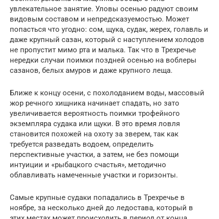
увлекательное занятие. Уловы осенью радуют своим
видовым составом и непредсказуемостью. Может
попасться что угодно: сом, щука, судак, жерех, голавль и
даже крупный сазан, который с наступлением холодов
не пропустит мимо рта и малька. Так что в Трехречье
нередки случаи поимки поздней осенью на воблеры
сазанов, белых амуров и даже крупного леща.
Ближе к концу осени, с похолоданием воды, массовый
жор речного хищника начинает спадать, но зато
увеличивается вероятность поимки трофейного
экземпляра судака или щуки. В это время ловля
становится похожей на охоту за зверем, так как
требуется разведать водоем, определить
перспективные участки, а затем, не без помощи
интуиции и «рыбацкого счастья», методично
облавливать намеченные участки и горизонты.
Самые крупные судаки попадались в Трехречье в
ноябре, за несколько дней до ледостава, который в
этих местах может происходить в период от конца