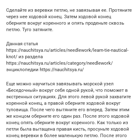
Сделайте из веревки петлю, не завязывая ее. Протяните
через нее ходовой конец. Затем ходовой конец
оберните вокруг коренного и опять проденьте сквозь
петлю. Туго затяните.
Данная статья
https://nauchitsya.ru/articles/needlework/learn-tie-nautical-
knot/ из раздела
https://nauchitsya.ru/articles/category/needlework/
энциклопедии https://nauchitsya.ru/
Еще можно научиться завязывать морской узел
«Беседочный» вокруг себя одной рукой, что поможет в
экстренных ситуациях. Для этого левой рукой захватите
коренной конец, а правой оберните ходовой вокруг
туловища. После чего вытяните его вперед. Затем этим
же концом оберните его один раз. После этого ходовой
конец опять оберните вокруг коренного. Как только из
петли была вытащена правая кисть, просуньте ходовой
конец веревки в более маленькую петлю. После этого