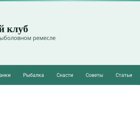
й клуб
рыболовном ремесле
анки
Рыбалка
Снасти
Советы
Статьи