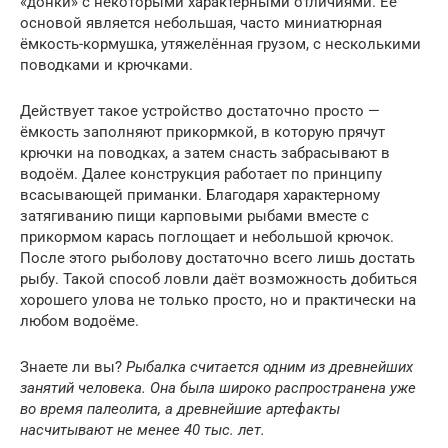
«донки» с некоторыми характерными отличиями. Её
основой является небольшая, часто миниатюрная
ёмкость-кормушка, утяжелённая грузом, с несколькими
поводками и крючками.
Действует такое устройство достаточно просто —
ёмкость заполняют прикормкой, в которую прячут
крючки на поводках, а затем снасть забрасывают в
водоём. Далее конструкция работает по принципу
всасывающей приманки. Благодаря характерному
затягиванию пищи карповыми рыбами вместе с
прикормом карась поглощает и небольшой крючок.
После этого рыболову достаточно всего лишь достать
рыбу. Такой способ ловли даёт возможность добиться
хорошего улова не только просто, но и практически на
любом водоёме.
Знаете ли вы?
Рыбалка считается одним из древнейших
занятий человека. Она была широко распространена уже
во время палеолита, а древнейшие артефакты
насчитывают не менее 40 тыс. лет.