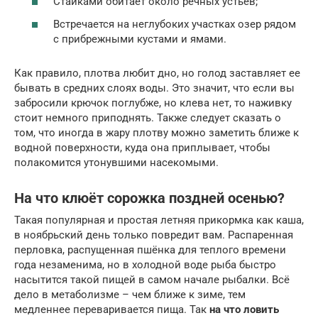
Стайками обитает около речных устьев;
Встречается на неглубоких участках озер рядом
с прибрежными кустами и ямами.
Как правило, плотва любит дно, но голод заставляет ее
бывать в средних слоях воды. Это значит, что если вы
забросили крючок поглубже, но клева нет, то наживку
стоит немного приподнять. Также следует сказать о
том, что иногда в жару плотву можно заметить ближе к
водной поверхности, куда она приплывает, чтобы
полакомится утонувшими насекомыми.
На что клюёт сорожка поздней осенью?
Такая популярная и простая летняя прикормка как каша,
в ноябрьский день только повредит вам. Распаренная
перловка, распущенная пшёнка для теплого времени
года незаменима, но в холодной воде рыба быстро
насытится такой пищей в самом начале рыбалки. Всё
дело в метаболизме – чем ближе к зиме, тем
медленнее переваривается пища. Так
на что ловить