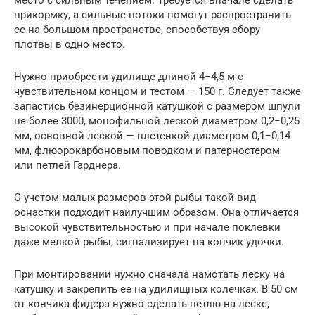
место с сильным течением. Требуется вначале сделать
прикормку, а сильные потоки помогут распространить
ее на большом пространстве, способствуя сбору
плотвы в одно место.
Нужно приобрести удилище длиной 4−4,5 м с
чувствительном концом и тестом — 150 г. Следует также
запастись безинерционной катушкой с размером шпули
не более 3000, монофильной леской диаметром 0,2−0,25
мм, основной леской — плетенкой диаметром 0,1−0,14
мм, флюорокарбоновым поводком и патерностером
или петлей Гарднера.
С учетом малых размеров этой рыбы такой вид
оснастки подходит наилучшим образом. Она отличается
высокой чувствительностью и при начале поклевки
даже мелкой рыбы, сигнализирует на кончик удочки.
При монтировании нужно сначала намотать леску на
катушку и закрепить ее на удилищных колечках. В 50 см
от кончика фидера нужно сделать петлю на леске,