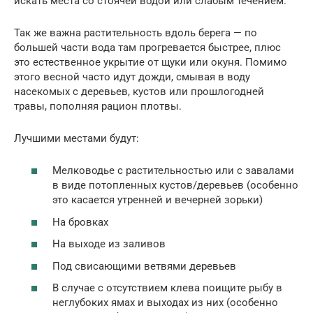
искать места со стоячей водой или слабым течением.
Так же важна растительность вдоль берега — по
большей части вода там прогревается быстрее, плюс
это естественное укрытие от щуки или окуня. Помимо
этого весной часто идут дожди, смывая в воду
насекомых с деревьев, кустов или прошлогодней
травы, пополняя рацион плотвы.
Лучшими местами будут:
Мелководье с растительностью или с завалами
в виде потопленных кустов/деревьев (особенно
это касается утренней и вечерней зорьки)
На бровках
На выходе из заливов
Под свисающими ветвями деревьев
В случае с отсутствием клева поищите рыбу в
неглубоких ямах и выходах из них (особенно