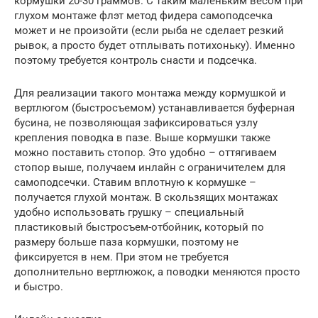
кормушки 20-30 граммов. С таким маленьким весом при
глухом монтаже флэт метод фидера самоподсечка
может и не произойти (если рыба не сделает резкий
рывок, а просто будет отплывать потихоньку). Именно
поэтому требуется контроль снасти и подсечка.
Для реализации такого монтажа между кормушкой и
вертлюгом (быстросъемом) устанавливается буферная
бусина, не позволяющая зафиксироваться узлу
крепления поводка в пазе. Выше кормушки также
можно поставить стопор. Это удобно – оттягиваем
стопор выше, получаем инлайн с ограничителем для
самоподсечки. Ставим вплотную к кормушке –
получается глухой монтаж. В скользящих монтажах
удобно использовать грушку – специальный
пластиковый быстросъем-отбойник, который по
размеру больше паза кормушки, поэтому не
фиксируется в нем. При этом не требуется
дополнительно вертлюжок, а поводки меняются просто
и быстро.