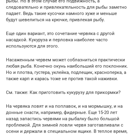
рыбы. Но в этом случае его подвижность, а
следовательно и привлекательность для рыбы заметно
падает. Ведь такие кусочки намного хуже и меньше
будут шевелиться на крючке, привлекая рыбу.
Еще один вариант, это сочетание червяка с другой
насадкой. Кукуруза и перловка наиболее часто
используются для этого.
Насаженным червем может соблазниться практически
любая рыба. Конечно окунь наибольший его поклонник.
Но и плотва, густера, уклейка, подлещик, красноперка, а
также карп и карась тоже не против такой наживки.
См. также: Как приготовить кукурузу для прикормки?
На червяка ловят и на поплавок, и на мормышку, и на
донные снасти, например, фидерные. Еще 15-20 лет
назад запастись червями на рыбалку было большой
проблемой. Для зимней ловли червя заготавливали с
осени и держали в специальном ящике. В теплое время,