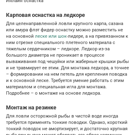
Инлайн оснастка
Карповая оснастка на ледкоре
Для целенаправленной ловли крупного карпа, сазана
или амура флэт фидер оснастку можно разместить не
на основной
леске или шок
-лидере, а на привязанном к
ним отрезке специального плетеного материала с
тяжелым сердечником – ледкоре. Ледкор из-за
большого диаметра не проникает в процессе
вываживания под чешуйки или жаберные крышки рыбы
и не травмирует ее этим. Для монтажа ледкора, а точнее
– формировании на нем петель для крепления поводка
и к основной леске. Требуется умение работать с этим
материалом и специальная игла для монтажа.
Подробнее – о монтаже на основе ледкора.
Монтаж на резинке
Для ловли осторожной рыбы в чистой воде иногда
требуется применять тонкие поводки. Однако, короткий
тонкий поводок не амортизирует, и достаточно крупная
рыба при рывке может оборвать его обвес кормушки