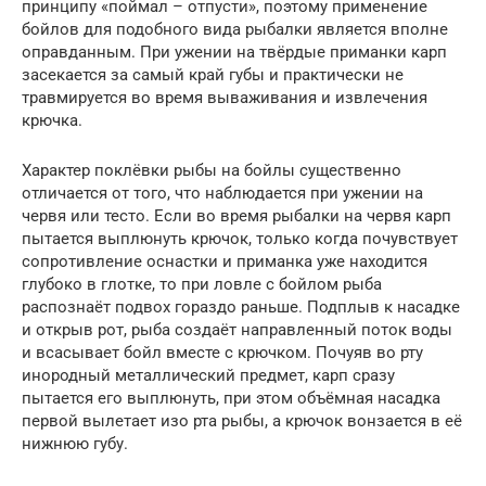
принципу «поймал – отпусти», поэтому применение
бойлов для подобного вида рыбалки является вполне
оправданным. При ужении на твёрдые приманки карп
засекается за самый край губы и практически не
травмируется во время вываживания и извлечения
крючка.
Характер поклёвки рыбы на бойлы существенно
отличается от того, что наблюдается при ужении на
червя или тесто. Если во время рыбалки на червя карп
пытается выплюнуть крючок, только когда почувствует
сопротивление оснастки и приманка уже находится
глубоко в глотке, то при ловле с бойлом рыба
распознаёт подвох гораздо раньше. Подплыв к насадке
и открыв рот, рыба создаёт направленный поток воды
и всасывает бойл вместе с крючком. Почуяв во рту
инородный металлический предмет, карп сразу
пытается его выплюнуть, при этом объёмная насадка
первой вылетает изо рта рыбы, а крючок вонзается в её
нижнюю губу.