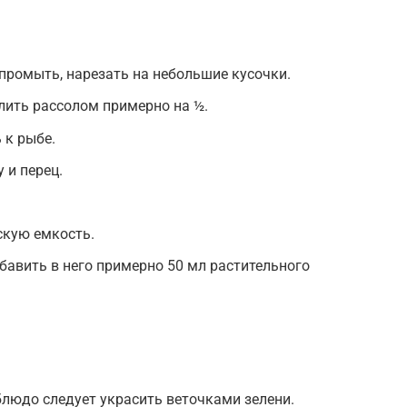
 промыть, нарезать на небольшие кусочки.
алить рассолом примерно на ½.
 к рыбе.
 и перец.
скую емкость.
обавить в него примерно 50 мл растительного
блюдо следует украсить веточками зелени.