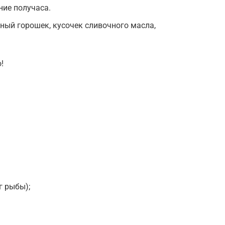
ние получаса.
ный горошек, кусочек сливочного масла,
!
г рыбы);