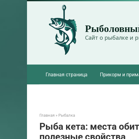
Перейти
к
контенту
Рыболовны
Сайт о рыбалке и 
Главная страница
Прикорм и прим
Главная
»
Рыбалка
Рыба кета: места оби
полезные свойства