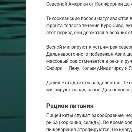
Северной Америки от Калифорнии до 
Тихоокеанские лососи нагуливаются в
фронта тёплого течения Куро-Сиво, вк
этот период они держатся в верхних с
Весной мигрируют к устьям рек север
Дальневосточного побережья Азии, д
массовый ход отмечается в реки и руч
Сибири — Лену, Колыму,Индигирку и Я
Дальше стада кеты разделяются. Те о
мигрируют назад, на юг. Для половоз
Рацион питания
Пищей кеты служат ракообразные, не
рыба (корюшка, сельдь). Во время ход
пищеварения атрофируются. Но иногд