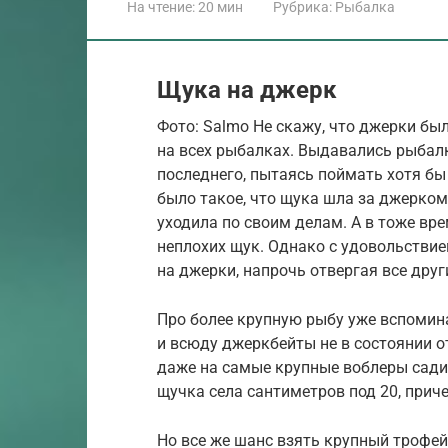
На чтение:
20 мин
Рубрика:
Рыбалка
Щука на джерк
Фото: Salmo Не скажу, что джерки бы
на всех рыбалках. Выдавались рыбал
последнего, пытаясь поймать хотя бы
было такое, что щука шла за джерком,
уходила по своим делам. А в тоже вр
неплохих щук. Однако с удовольстви
на джерки, напрочь отвергая все друг
Про более крупную рыбу уже вспомина
и всюду джеркбейты не в состоянии от
даже на самые крупные воблеры сади
щучка села сантиметров под 20, прич
Но все же шанс взять крупный трофей