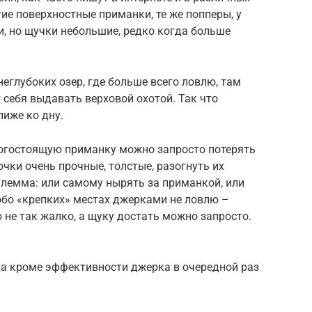
ие поверхностные приманки, те же попперы, у
и, но щучки небольшие, редко когда больше
еглубоких озер, где больше всего ловлю, там
 себя выдавать верховой охотой. Так что
иже ко дну.
орогостоящую приманку можно запросто потерять
чки очень прочные, толстые, разогнуть их
илемма: или самому нырять за приманкой, или
обо «крепких» местах джерками не ловлю –
 не так жалко, а щуку достать можно запросто.
да кроме эффективности джерка в очередной раз