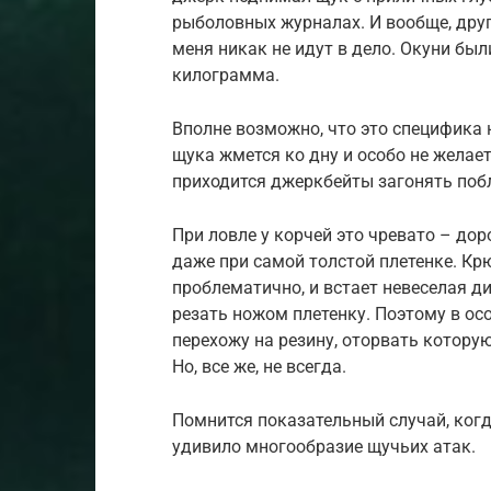
рыболовных журналах. И вообще, друг
меня никак не идут в дело. Окуни был
килограмма.
Вполне возможно, что это специфика н
щука жмется ко дну и особо не желает
приходится джеркбейты загонять побл
При ловле у корчей это чревато – д
даже при самой толстой плетенке. Крю
проблематично, и встает невеселая д
резать ножом плетенку. Поэтому в ос
перехожу на резину, оторвать которую
Но, все же, не всегда.
Помнится показательный случай, ког
удивило многообразие щучьих атак.