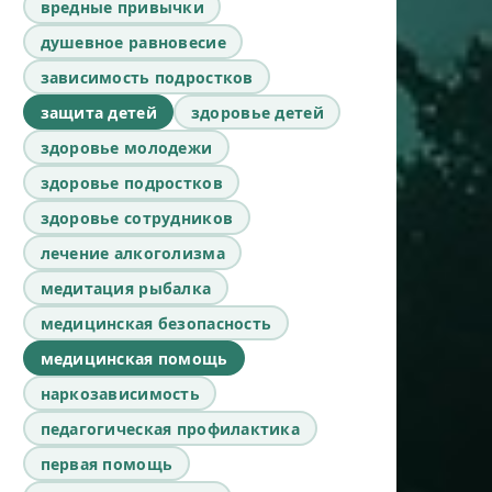
вредные привычки
душевное равновесие
зависимость подростков
защита детей
здоровье детей
здоровье молодежи
здоровье подростков
здоровье сотрудников
лечение алкоголизма
медитация рыбалка
медицинская безопасность
медицинская помощь
наркозависимость
педагогическая профилактика
первая помощь