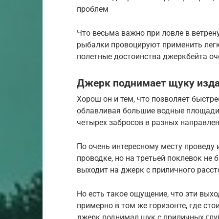
проблем
Что весьма важно при ловле в ветрен
рыбалки провоцируют применить легку
полетные достоинства джеркбейта оч
Джерк поднимает щуку изд
Хорош он и тем, что позволяет быстр
облавливая большие водные площади. 
четырех забросов в разных направлен
По очень интересному месту проведу 
проводке, но на третьей поклевок не 
выходит на джерк с приличного расст
Но есть такое ощущение, что эти вых
примерно в том же горизонте, где сто
джерк поднимал щук с приличных глуб