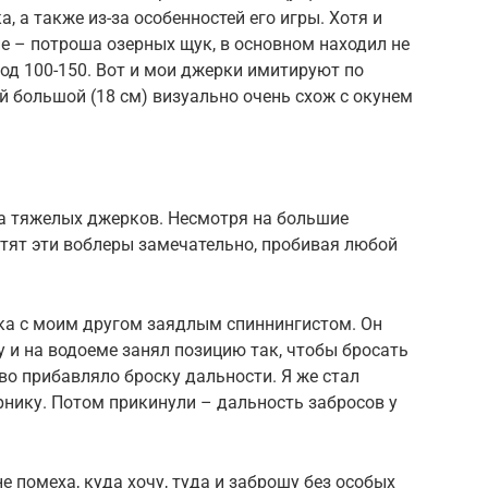
, а также из-за особенностей его игры. Хотя и
ие – потроша озерных щук, в основном находил не
под 100-150. Вот и мои джерки имитируют по
 большой (18 см) визуально очень схож с окунем
а тяжелых джерков. Несмотря на большие
тят эти воблеры замечательно, пробивая любой
ка с моим другом заядлым спиннингистом. Он
у и на водоеме занял позицию так, чтобы бросать
во прибавляло броску дальности. Я же стал
рнику. Потом прикинули – дальность забросов у
не помеха, куда хочу, туда и заброшу без особых