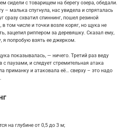
м сидели с товарищем на берегу озера, обедали.
у – малька спугнула, нас увидела и спряталась
уг сразу схватил спиннинг, пошел резиной
 в том числе и точки возле коряг, но щука не
ть, зацепил риппером за деревяшку. Сказал ему,
у, я попробую взять ее джерком.
щука показывалась, — ничего. Третий раз веду
в с паузами, и следует стремительная атака
ла приманку и атаковала её… сверху – это надо
.
нг
 на глубине от 0,5 до 3 м;