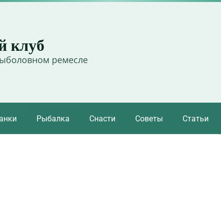
й клуб
рыболовном ремесле
анки
Рыбалка
Снасти
Советы
Статьи