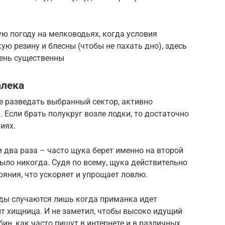
ую погоду на мелководьях, когда условия
ю резину и блесны (чтобы не пахать дно), здесь
ень существенны
алека
ее разведать выбранный сектор, активно
Если брать полукруг возле лодки, то достаточно
иях.
и два раза – часто щука берет именно на второй
было никогда. Судя по всему, щука действительно
ояния, что ускоряет и упрощает ловлю.
оды случаются лишь когда приманка идет
ит хищница. И не заметил, чтобы высоко идущий
ин, как часто пишут в интернете и в различных