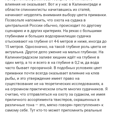
влияния не оказывает. Вот и у нас в Калининграде и
области спиннингисты начитавшись их статей,
начинают неуделять внимания выбору цвета приманки.
Позвольте напомнить, что охота на судака в
центральной России обычно, происходит по другому
сценарию и в других критериях. На реках с большими
глубинами и больших водохранилищах судачка
отыскивают на глубине от 4-6 метров и ниже, иногда до
15 метров. Однозначно, на такой глубине роль цвета не
актуальна. Другое дело ужение на малых глубинах. На
Калининградском заливе хищник идёт на глубине в
один метр, а то и всего в на глубине в 0,2 м, да вода
часто бывает прозрачной. В подобных условиях цвет
приманки почти всегда оказывает влияние на клев
рыбы, и это утверждение имеет право на
существование не на теоретических исследованиях, а
на огромном практическом опыте многих судачников. Я
считаю, что отправляться на охоту за судаком, не имея
приличного ассортимента твистеров, окрашенных в
различные тона — это, мягко говоря» преступление» к
самому себе. Тут кто-то может припомнить реальные