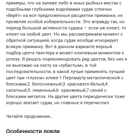
примеры, что на заливе либо в иных рыбных местах с
подобными глубокими водоёмами судак отлично
«берёт» на все предложенные расцветки приманки, не
проявляя особой избирательности. Это вправду так, но
период большой активности судака — если уж клюет, то
клюет на любой цвет. Но мы рассматриваем момент с
обратной ситуацией, когда судак вообще игнорирует
всякую приманку. Вот в данном варианте верный
подбор цвета твистера и может ключевым моментом к
успеху. Я решусь порекомендовать ряд цветов, без них я
не выезжаю на охоту за «зубастым», в той
последовательности, в какой лучше применять лучший
цвет при «глухом» клеве:1.Перламутр металлической с
блесками;2. белоснежный;3. краснвато-белый;4.
салатный;5. лимонный;6. оранжевый;7.синий с
блесками металла. На другие цвета периодически тоже
хорошо хватает судак, но главные я перечислил.
Читайте продожение…
Особенности ловли