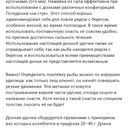
кусочками (5×5 мм). Наживка из сала эффективна при
использовании с донками различных конфигураций.
Полудонка «на стук». Этот способ хорошо
зарекомендовал себя для ловли рядом с берегом,
особенно весной, во время половодья. В такое время
использовать поплавочную снасть не совсем удобно,
по причине достаточно сильного течения.
Использование настоящей донной удочки также не
оправдывает себя, так как рыба находится рядом с
берегом, и воспользоваться всеми преимуществами
настоящей донки не представляется возможным.
Важно! Определить поклёвку рыбы можно по верхушке
удилища: как только лещ клюнет, он начнёт совершать
резкие движения. Эти метания отзовутся
постукиванием верней части удочки, отсюда пошло и
название снасти. Хотя леска у такой снасти не слишком
толстая, сносить её не будет
Донная удочка оборудуется пружинами с прикормом,
вес которых колеблется в приделах 20–40 г. Длина