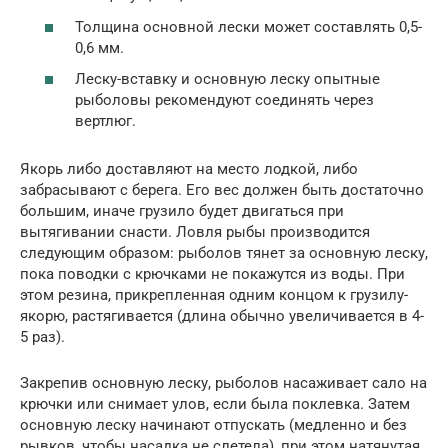
Толщина основной лески может составлять 0,5-
0,6 мм.
Леску-вставку и основную леску опытные
рыболовы рекомендуют соединять через
вертлюг.
Якорь либо доставляют на место лодкой, либо
забрасывают с берега. Его вес должен быть достаточно
большим, иначе грузило будет двигаться при
вытягивании снасти. Ловля рыбы производится
следующим образом: рыболов тянет за основную леску,
пока поводки с крючками не покажутся из воды. При
этом резина, прикрепленная одним концом к грузилу-
якорю, растягивается (длина обычно увеличивается в 4-
5 раз).
Закрепив основную леску, рыболов насаживает сало на
крючки или снимает улов, если была поклевка. Затем
основную леску начинают отпускать (медленно и без
рывков, чтобы насадка не слетела), при этом натянутая