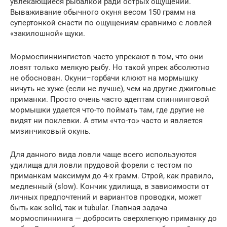
увлекающиеся рыбалкой ради острых ощущений.
Вываживание обычного окуня весом 150 грамм на
супертонкой снасти по ощущениям сравнимо с ловлей
«закилошной» щуки.
Мормоспиннингистов часто упрекают в том, что они
ловят только мелкую рыбу. Но такой упрек абсолютно
не обоснован. Окуни–горбачи клюют на мормышку
ничуть не хуже (если не лучше), чем на другие джиговые
приманки. Просто очень часто адептам спиннинговой
мормышки удается что-то поймать там, где другие не
видят ни поклевки. А этим «что-то» часто и является
мизинчиковый окунь.
Для данного вида ловли чаще всего используются
удилища для ловли прудовой форели с тестом по
приманкам максимум до 4-х грамм. Строй, как правило,
медленный (slow). Кончик удилища, в зависимости от
личных предпочтений и вариантов проводки, может
быть как solid, так и tubular. Главная задача
мормоспиннинга — добросить сверхлегкую приманку до