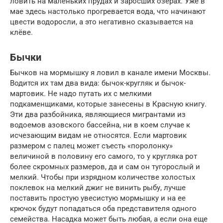
ловить на маленьких прудах и заросших озёрах. Уже в
мае здесь настолько прогревается вода, что начинают
цвести водоросли, а это негативно сказывается на
клёве.
Бычки
Бычков на мормышку я ловил в канале имени Москвы.
Водится их там два вида: бычок-кругляк и бычок-
мартовик. Не надо путать их с мелкими
подкаменщиками, которые занесены в Красную книгу.
Эти два разбойника, являющиеся мигрантами из
водоемов азовского бассейна, ни в коем случае к
исчезающим видам не относятся. Если мартовик
размером с палец может съесть «поролонку»
величиной в половину его самого, то у кругляка рот
более скромных размеров, да и сам он тугорослый и
мелкий. Чтобы при изрядном количестве холостых
поклевок на мелкий джиг не винить рыбу, лучше
поставить простую увесистую мормышку и на ее
крючок будут попадаться оба представителя одного
семейства. Насадка может быть любая, а если она еще