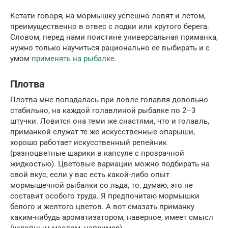
Кстати говоря, на мормышку успешно ловят и летом,
преимущественно в отвес с лодки или крутого берега.
Словом, перед нами поистине универсальная приманка,
нужно только научиться рационально ее выбирать и с
умом
применять на рыбалке
.
Плотва
Плотва мне попадалась при ловле голавля довольно
стабильно, на каждой голавлиной рыбалке по 2–3
штучки. Ловится она теми же снастями, что и голавль,
приманкой служат те же искусственные опарыши,
хорошо работает искусственный репейник
(разноцветные шарики в капсуле с прозрачной
жидкостью). Цветовые вариации можно подбирать на
свой вкус, если у вас есть какой-либо опыт
мормышечной рыбалки со льда, то, думаю, это не
составит особого труда. Я предпочитаю мормышки
белого и желтого цветов. А вот смазать приманку
каким-нибудь ароматизатором, наверное, имеет смысл
(укропным маслом, например).