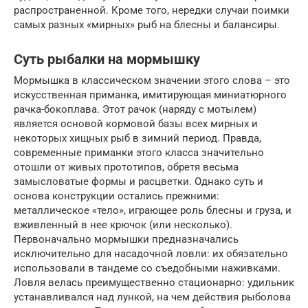
распространенной. Кроме того, нередки случаи поимки
самых разных «мирных» рыб на блесны и балансиры.
Суть рыбалки на мормышку
Мормышка в классическом значении этого слова – это
искусственная приманка, имитирующая миниатюрного
рачка-бокоплава. Этот рачок (наряду с мотылем)
является основой кормовой базы всех мирных и
некоторых хищных рыб в зимний период. Правда,
современные приманки этого класса значительно
отошли от живых прототипов, обретя весьма
замысловатые формы и расцветки. Однако суть и
основа конструкции остались прежними:
металлическое «тело», играющее роль блесны и груза, и
вживленный в нее крючок (или несколько).
Первоначально мормышки предназначались
исключительно для насадочной ловли: их обязательно
использовали в тандеме со съедобными наживками.
Ловля велась преимущественно стационарно: удильник
устанавливался над лункой, на чем действия рыболова