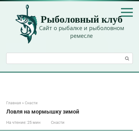
Перейти
к
Рыболовный клуб
контенту
Сайт о рыбалке и рыболовном
ремесле
Поиск:
Главная
»
Снасти
Ловля на мормышку зимой
На чтение:
25 мин
Снасти