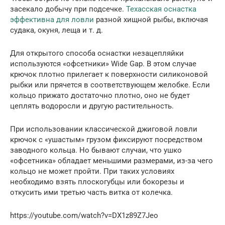
засекало добычу при подсечке.
Техасская оснастка
эффективна для ловли
разной хищной рыбы, включая
судака, окуня, леща и т. д.
Для открытого способа оснастки незацепляйки
используются «офсетники» Wide Gap. В этом случае
крючок плотно прилегает к поверхности силиконовой
рыбки или прячется в соответствующем желобке. Если
кольцо прижато достаточно плотно, оно не будет
цеплять водоросли и другую растительность.
При использовании классической джиговой ловли
крючок с «ушастым» грузом фиксируют посредством
заводного кольца. Но бывают случаи, что ушко
«офсетника» обладает меньшими размерами, из-за чего
кольцо не может пройти. При таких условиях
необходимо взять плоскогубцы или бокорезы и
откусить ими третью часть витка от колечка.
https://youtube.com/watch?v=DX1z89Z7Jeo