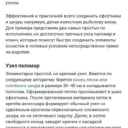
узлом.
Эффективней и практичней всего соединять офсетники
и шнуры напрямую, делая известную рыболову вязку.
Для примера представим два самых простых по
исполнению, но достаточно прочных узла паломар и
клинч, которые помогут быстро соединить элементы
оснастки в полевых условиях непосредственно прямо
на водоёме.
Узел паломар
Элементарно простой, но крепкий узел. Вяжется по
следующему алгоритму: берётся
конец лески или
плетёного шнура
в размере 30–40 см и складывается
пополам. Сформированную петлю просовывают в ушко
офсетника. После протягивания материала петли в
крепёж аксессуара формируют обычный узел со
сдвоенным кусочком первоначально сложенного
шнура, но не затягивают скрутку. Далее, в петлю
свободного конца, заводят крючок с насадкой
силикона и производят окончательное стягивание узла.