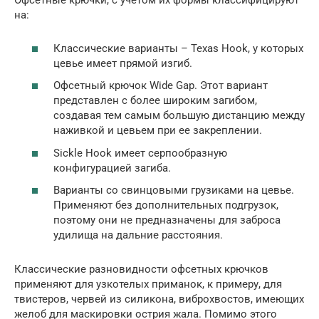
Офсетные крючки, с учетом их формы классифицируют
на:
Классические варианты – Texas Hook, у которых
цевье имеет прямой изгиб.
Офсетный крючок Wide Gap. Этот вариант
представлен с более широким загибом,
создавая тем самым большую дистанцию между
наживкой и цевьем при ее закреплении.
Sickle Hook имеет серпообразную
конфигурацией загиба.
Варианты со свинцовыми грузиками на цевье.
Применяют без дополнительных подгрузок,
поэтому они не предназначены для заброса
удилища на дальние расстояния.
Классические разновидности офсетных крючков
применяют для узкотелых приманок, к примеру, для
твистеров, червей из силикона, виброхвостов, имеющих
желоб для маскировки острия жала. Помимо этого