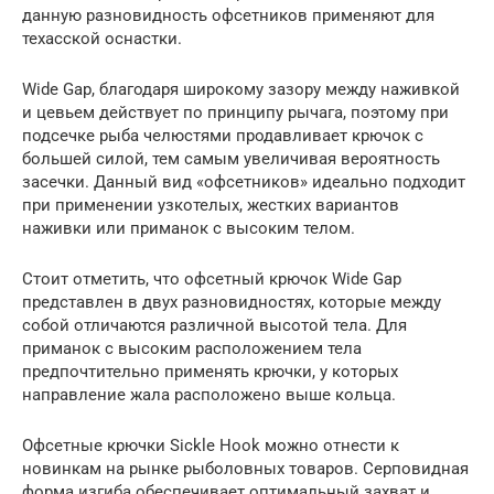
данную разновидность офсетников применяют для
техасской оснастки.
Wide Gap, благодаря широкому зазору между наживкой
и цевьем действует по принципу рычага, поэтому при
подсечке рыба челюстями продавливает крючок с
большей силой, тем самым увеличивая вероятность
засечки. Данный вид «офсетников» идеально подходит
при применении узкотелых, жестких вариантов
наживки или приманок с высоким телом.
Стоит отметить, что офсетный крючок Wide Gap
представлен в двух разновидностях, которые между
собой отличаются различной высотой тела. Для
приманок с высоким расположением тела
предпочтительно применять крючки, у которых
направление жала расположено выше кольца.
Офсетные крючки Sickle Hook можно отнести к
новинкам на рынке рыболовных товаров. Серповидная
форма изгиба обеспечивает оптимальный захват и