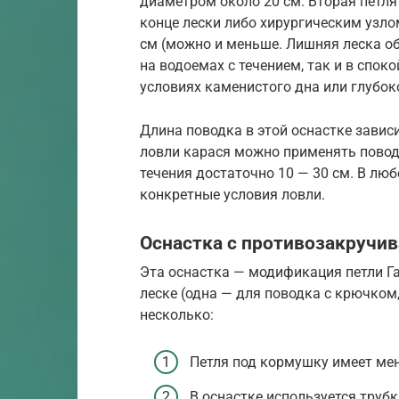
диаметром около 20 см. Вторая петля
конце лески либо хирургическим узло
см (можно и меньше. Лишняя леска об
на водоемах с течением, так и в спок
условиях каменистого дна или глубок
Длина поводка в этой оснастке зависи
ловли карася можно применять поводк
течения достаточно 10 — 30 см. В лю
конкретные условия ловли.
Оснастка с противозакручи
Эта оснастка — модификация петли Га
леске (одна — для поводка с крючком
несколько:
Петля под кормушку имеет ме
В оснастке используется труб