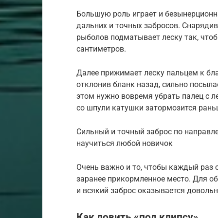
Большую роль играет и безынерционна
дальних и точных забросов. Снарядив
рыболов подматывает леску так, что
сантиметров.
Далее прижимает леску пальцем к бла
отклонив бланк назад, сильно посыла
этом нужно вовремя убрать палец с ле
со шпули катушки затормозится рань
Сильный и точный заброс по направле
научиться любой новичок
Очень важно и то, чтобы каждый раз 
заранее прикормленное место. Для об
и всякий заброс оказывается доволь
Как ловить «под клипсу»