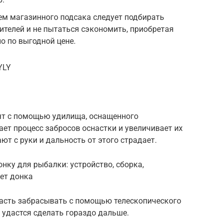
ем магазинного подсака следует подбирать
телей и не пытаться сэкономить, приобретая
о по выгодной цене.
YLY
ят с помощью удилища, оснащенного
ет процесс забросов оснастки и увеличивает их
т с руки и дальность от этого страдает.
онку для рыбалки: устройство, сборка,
ет донка
насть забрасывать с помощью телескопического
о удастся сделать гораздо дальше.