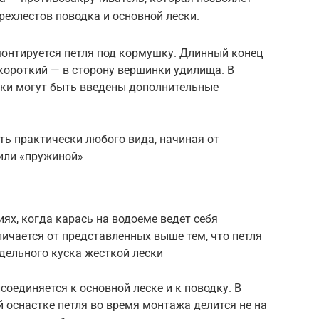
ехлестов поводка и основной лески.
 монтируется петля под кормушку. Длинный конец
 короткий — в сторону вершинки удилища. В
ки могут быть введены дополнительные
ть практически любого вида, начиная от
 или «пружиной»
иях, когда карась на водоеме ведет себя
личается от представленных выше тем, что петля
дельного куска жесткой лески
оединяется к основной леске и к поводку. В
й оснастке петля во время монтажа делится не на