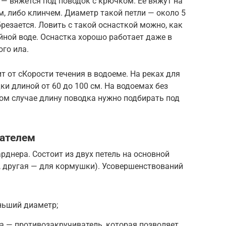
 — вяжется под поводок с крючком. Ее вяжут на
м, либо клинчем. Диаметр такой петли — около 5
резается. Ловить с такой оснасткой можно, как
ойной воде. Оснастка хорошо работает даже в
ого ила.
т от сКорости течения в водоеме. На реках для
и длиной от 60 до 100 см. На водоемах без
бом случае длину поводка нужно подбирать под
вателем
рднера. Состоит из двух петель на основной
, другая — для кормушки). Усовершенствований
ньший диаметр;
ка — противозакручиватель, которая позволяет