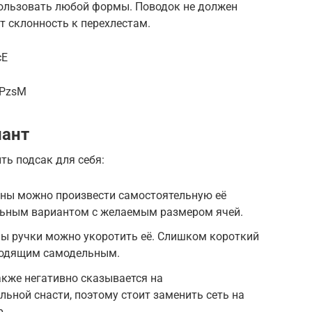
ользовать любой формы. Поводок не должен
ет склонность к перехлестам.
cE
gPzsM
иант
ть подсак для себя:
ны можно произвести самостоятельную её
льным вариантом с желаемым размером ячей.
ы ручки можно укоротить её. Слишком короткий
ходящим самодельным.
акже негативно сказывается на
ьной снасти, поэтому стоит заменить сеть на
р.