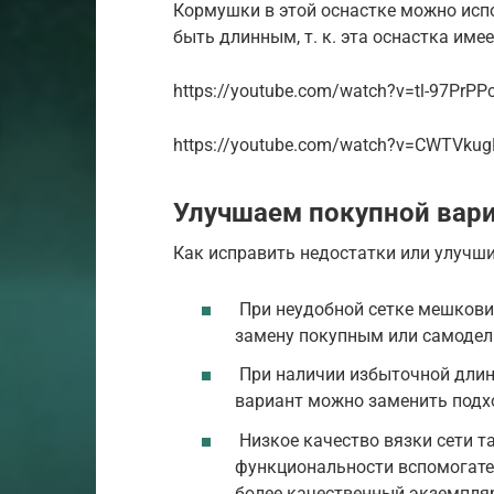
Кормушки в этой оснастке можно исп
быть длинным, т. к. эта оснастка име
https://youtube.com/watch?v=tl-97PrPP
https://youtube.com/watch?v=CWTVku
Улучшаем покупной вар
Как исправить недостатки или улучши
При неудобной сетке мешкови
замену покупным или самоде
При наличии избыточной длин
вариант можно заменить под
Низкое качество вязки сети т
функциональности вспомогател
более качественный экземпля