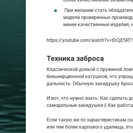
При желании стать обладател
модели проверенных производи
менее качественные изделия, н
https://youtube.com/watch?v=tDCjE5RT
Техника заброса
Классической донкой с пружиной лов
безынерционной катушкой, что упроща
дальность. Обычную закидушку бросаю
И вот, что нужно знать: Как сделать д
самодельные закидушки || Как работа
Если такую же по характеристикам с
или тем более карпового удилища, эт