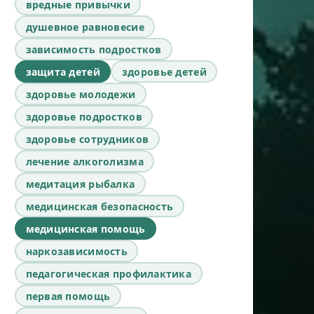
вредные привычки
душевное равновесие
зависимость подростков
защита детей
здоровье детей
здоровье молодежи
здоровье подростков
здоровье сотрудников
лечение алкоголизма
медитация рыбалка
медицинская безопасность
медицинская помощь
наркозависимость
педагогическая профилактика
первая помощь