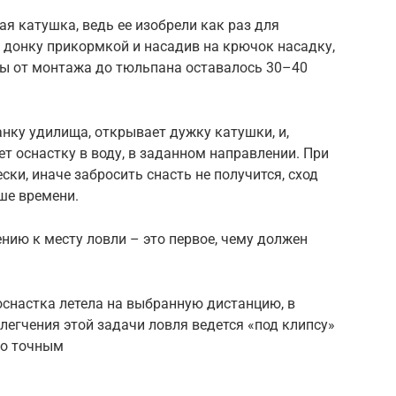
я катушка, ведь ее изобрели как раз для
 донку прикормкой и насадив на крючок насадку,
бы от монтажа до тюльпана оставалось 30–40
нку удилища, открывает дужку катушки, и,
ет оснастку в воду, в заданном направлении. При
ски, иначе забросить снасть не получится, сход
ше времени.
нию к месту ловли – это первое, чему должен
оснастка летела на выбранную дистанцию, в
легчения этой задачи ловля ведется «под клипсу»
но точным