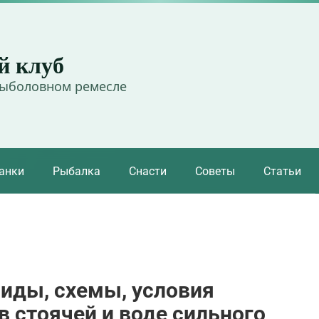
й клуб
рыболовном ремесле
анки
Рыбалка
Снасти
Советы
Статьи
иды, схемы, условия
 стоячей и воде сильного