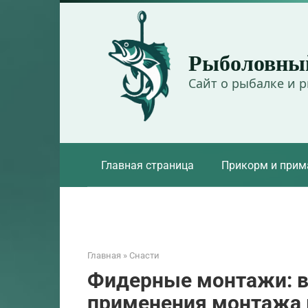
Перейти
к
контенту
Рыболовны
Сайт о рыбалке и 
Главная страница
Прикорм и прим
Главная
»
Снасти
Фидерные монтажи: в
применения монтажа в