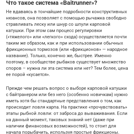
Что такое система «Baitrunner»?
Не вдаваясь в тончайшие подробности конструктивных
нюансов, она позволяет с помощью рычажка свободно
стравливать леску или шнур со шпули карповой
катушки. При этом сам процесс регулировки
(«тяжелого» или «легкого» схода) осуществляется почти
таким же образом, как и при использовании обычных
фрикционных тормозов (или «фрикционов» — народное
название). Только, конечно же, быстрее. Именно
поэтому, в сообществе рыбаков существует множество
споров – нужна ли эта система или нет? Тем более, цена
ее порой «кусается».
Прежде чем решать вопрос о выборе карповой катушки
с байтранером или без него (особенно новичкам) нужно
иметь хотя бы стандартные представления о том, как
происходит ловля карпа. На практике «прочувствовать»
этапы рыбной ловли: от заброса до вываживания. Если
на данный момент, таковых знаний нет (даже при
наличии финансовых возможностей), то стоит для
начала порыбачить, используя простые фрикционы.