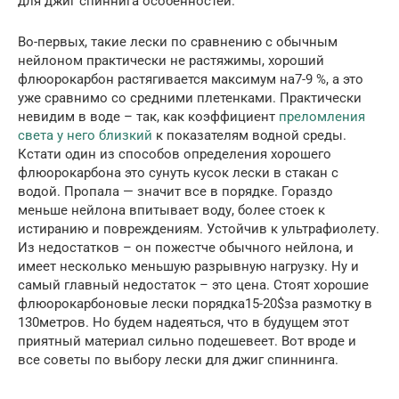
для джиг спиннига особенностей.
Во-первых, такие лески по сравнению с обычным
нейлоном практически не растяжимы, хороший
флюорокарбон растягивается максимум на7-9 %, а это
уже сравнимо со средними плетенками. Практически
невидим в воде – так, как коэффициент
преломления
света у него близкий
к показателям водной среды.
Кстати один из способов определения хорошего
флюорокарбона это сунуть кусок лески в стакан с
водой. Пропала — значит все в порядке. Гораздо
меньше нейлона впитывает воду, более стоек к
истиранию и повреждениям. Устойчив к ультрафиолету.
Из недостатков – он пожестче обычного нейлона, и
имеет несколько меньшую разрывную нагрузку. Ну и
самый главный недостаток – это цена. Стоят хорошие
флюорокарбоновые лески порядка15-20$за размотку в
130метров. Но будем надеяться, что в будущем этот
приятный материал сильно подешевеет. Вот вроде и
все советы по выбору лески для джиг спиннинга.