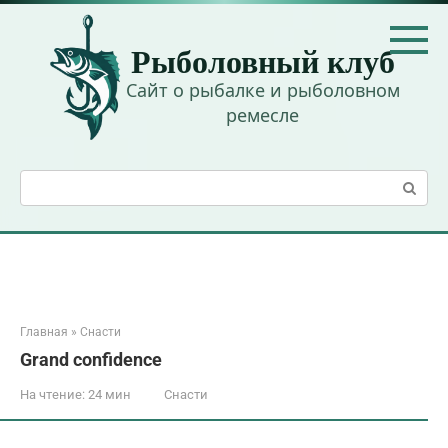
Перейти
к
Рыболовный клуб
контенту
Сайт о рыбалке и рыболовном
ремесле
Поиск:
Главная
»
Снасти
Grand confidence
На чтение:
24 мин
Снасти