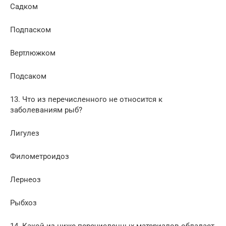
Садком
Подпаском
Вертлюжком
Подсаком
13. Что из перечисленного не относится к
заболеваниям рыб?
Лигулез
Филометроидоз
Лернеоз
Рыбхоз