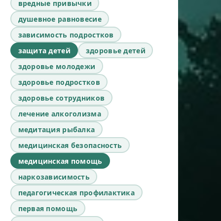
вредные привычки
душевное равновесие
зависимость подростков
защита детей
здоровье детей
здоровье молодежи
здоровье подростков
здоровье сотрудников
лечение алкоголизма
медитация рыбалка
медицинская безопасность
медицинская помощь
наркозависимость
педагогическая профилактика
первая помощь