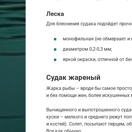
Леска
Для блеснения судака подойдет проч
монофильная (не обмерзает и н
диаметром 0,2-0,3 мм;
яркой окраски, отличной от бе
Судак жареный
Жарка рыбы – вроде бы самое простое
и без помощи жен, более искушенных в
Вычищенного и выпотрошенного суда
куски – мелкого и среднего режут поп
и костей). Солят, посыпают перцем, о
Все как обычно.