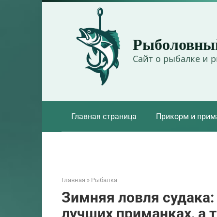
Перейти
к
контенту
Рыболовны
Сайт о рыбалке и 
Главная страница
Прикорм и прим
Главная
»
Рыбалка
Зимняя ловля судака: 
лучших приманках, а 