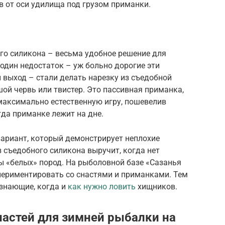
 от оси удилища под грузом приманки.
го силикона – весьма удобное решение для
 один недостаток – уж больно дорогие эти
 выход – стали делать нарезку из съедобной
шой червь или твистер. Это пассивная приманка,
максимально естественную игру, пошевелив
гда приманке лежит на дне.
ариант, который демонстрирует неплохие
з съедобного силикона выручит, когда нет
 «белых» пород. На рыболовной базе «Сазанья
периментировать со снастями и приманками. Тем
 знающие, когда и
как нужно ловить
хищников.
настей для зимней рыбалки на