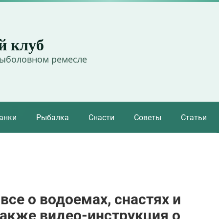
й клуб
рыболовном ремесле
анки
Рыбалка
Снасти
Советы
Статьи
все о водоемах, снастях и
также видео-инструкция о