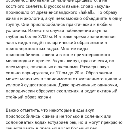
особенностью является наличие хрящевого, а не
костного скелета. В русском языке, слово «акула»
произошло от древнеисландского «hákall». По образу
жизни и экологии, акул невозможно объединять в одну
группу. Они приспособились практически к любым
условиям. Известны случаи наблюдения акул на
глубинах более 3700 м. И в тоже время значительная
часть видов ведёт пеларгический образ жизни в
приповерхностных водах. Многие виды
приспособились к жизни в зоне приматерикового
мелководья и прочее. Акулы живут, практически, во
всех морях, связанных с океанами. Размеры акул
сильно варьируются, от 17 см до 20 м. Образ жизни
может меняться в зависимости от жизненного цикла и
условий существования. Даже признанные одиночки,
периодически образуют скопления, и ведут активный
стайный образ жизни
Важно отметить, что некоторые виды акул
приспособились к жизни не только в солёных или
солоноватых водах эстуариев рек, но и могут прекрасно
существовать в пресных водах больших рек