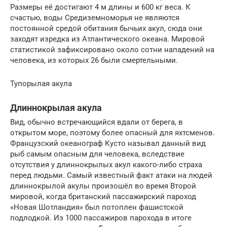
Размеры её достигают 4 м длины и 600 кг веса. К
счастью, воды Средиземноморья не являются
постоянной средой обитания бычьих акул, сюда они
заходят изредка из Атлантического океана. Мировой
статистикой зафиксировано около сотни нападений на
человека, из которых 26 были смертельными.
Тупорылая акула
Длиннокрылая акула
Вид, обычно встречающийся вдали от берега, в
открытом море, поэтому более опасный для яхтсменов.
Французский океанограф Кусто называл данный вид
рыб самым опасным для человека, вследствие
отсутствия у длиннокрылых акул какого-либо страха
перед людьми. Самый известный факт атаки на людей
длиннокрылой акулы произошёл во время Второй
мировой, когда британский пассажирский пароход
«Новая Шотландия» был потоплен фашистской
подлодкой. Из 1000 пассажиров парохода в итоге