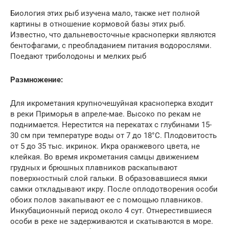
Биология этих рыб изучена мало, также нет полной
картины в отношение кормовой базы этих рыб.
Известно, что дальневосточные красноперки являются
бентофагами, с преобладанием питания водорослями.
Поедают триболодоны и мелких рыб
Размножение:
Для икрометания крупночешуйная красноперка входит
в реки Приморья в апреле-мае. Высоко по рекам не
поднимается. Нерестится на перекатах с глубинами 15-
30 см при температуре воды от 7 до 18°С. Плодовитость
от 5 до 35 тыс. икринок. Икра оранжевого цвета, не
клейкая. Во время икрометания самцы движением
грудных и брюшных плавников раскапывают
поверхностный слой гальки. В образовавшиеся ямки
самки откладывают икру. После оплодотворения особи
обоих полов закапывают ее с помощью плавников.
Инкубационный период около 4 сут. Отнерестившиеся
особи в реке не задерживаются и скатываются в море.