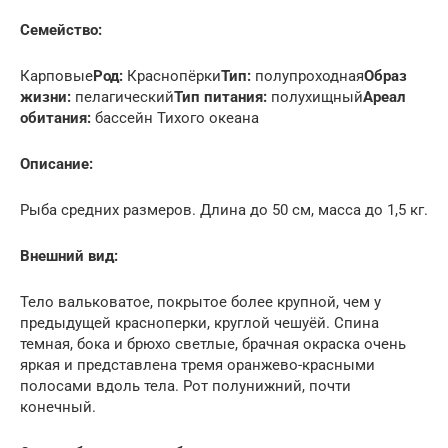
Семейство:
Карповые
Род:
Краснопёрки
Тип:
полупроходная
Образ
жизни:
пелагический
Тип питания:
полухищный
Ареал
обитания:
бассейн Тихого океана
Описание:
Рыба средних размеров. Длина до 50 см, масса до 1,5 кг.
Внешний вид:
Тело вальковатое, покрытое более крупной, чем у
предыдущей красноперки, круглой чешуёй. Спина
темная, бока и брюхо светлые, брачная окраска очень
яркая и представлена тремя оранжево-красными
полосами вдоль тела. Рот полунижний, почти
конечный.