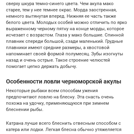
сверху шкура темно-синего цвета. Чем акула мако
старее, тем у нее темнее окрас. Морда заостренная,
немного вытянутая вперед. Нижняя ее часть также
белого цвета. Молодых особей можно отличить по ярко
выраженному черному пятну на конце морды, которое
исчезает с возрастом. Глаза у мако большие. Спинной
плавник спереди большой, сзади маленький. Грудные
плавники имеют средние размеры, а хвостовой
напоминает своей формой полумесяц. Зубы изогнуты
назад и очень острые. Такое строение челюстей
помогает цепко держать добычу.
Особенности ловли черноморской акулы
Некоторые рыбаки всем способам ужения
предпочитают ловлю на блесну. Эта снасть очень
похожа на удочку, применяющуюся при зимнем
блеснении рыбы.
Катрана лучше всего блеснить отвесным способом с
катера или лодки. Легкая блесна обычно утяжеляется