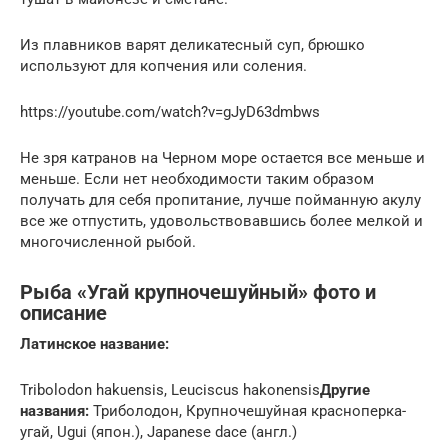
Из плавников варят деликатесный суп, брюшко
используют для копчения или соления.
https://youtube.com/watch?v=gJyD63dmbws
Не зря катранов на Черном море остается все меньше и
меньше. Если нет необходимости таким образом
получать для себя пропитание, лучше пойманную акулу
все же отпустить, удовольствовавшись более мелкой и
многочисленной рыбой.
Рыба «Угай крупночешуйный» фото и
описание
Латинское название:
Tribolodon hakuensis, Leuciscus hakonensis
Другие
названия:
Триболодон, Крупночешуйная красноперка-
угай, Ugui (япон.), Japanese dace (англ.)