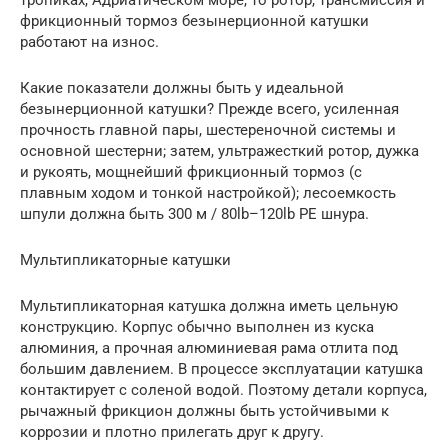
тропиках, Адриатическом море, то ротор, трансмиссия и
фрикционный тормоз безынерционной катушки
работают на износ.
Какие показатели должны быть у идеальной
безынерционной катушки? Прежде всего, усиленная
прочность главной пары, шестереночной системы и
основной шестерни; затем, ультражесткий ротор, дужка
и рукоять, мощнейший фрикционный тормоз (с
плавным ходом и тонкой настройкой); лесоемкость
шпули должна быть 300 м / 80lb–120lb PE шнура.
Мультипликаторные катушки
Мультипликаторная катушка должна иметь цельную
конструкцию. Корпус обычно выполнен из куска
алюминия, а прочная алюминиевая рама отлита под
большим давлением. В процессе эксплуатации катушка
контактирует с соленой водой. Поэтому детали корпуса,
рычажный фрикцион должны быть устойчивыми к
коррозии и плотно прилегать друг к другу.