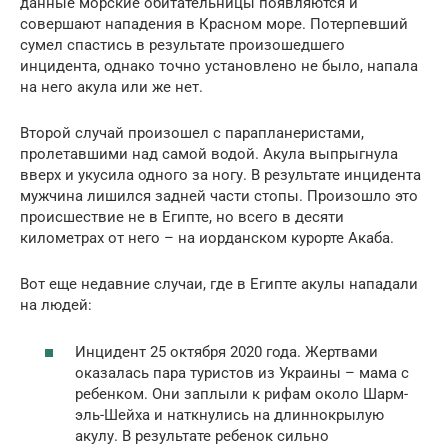
данные морские обитательницы появляются и
совершают нападения в Красном море. Потерпевший
сумел спастись в результате произошедшего
инцидента, однако точно установлено не было, напала
на него акула или же нет.
Второй случай произошел с парапланеристами,
пролетавшими над самой водой. Акула выпрыгнула
вверх и укусила одного за ногу. В результате инцидента
мужчина лишился задней части стопы. Произошло это
происшествие не в Египте, но всего в десяти
километрах от него – на иорданском курорте Акаба.
Вот еще недавние случаи, где в Египте акулы нападали
на людей:
Инцидент 25 октября 2020 года. Жертвами
оказалась пара туристов из Украины – мама с
ребенком. Они заплыли к рифам около Шарм-
эль-Шейха и наткнулись на длиннокрылую
акулу. В результате ребенок сильно