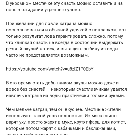
В укромном местечке эту снасть можно оставить и на
ночь в ожидании утреннего улова.
При желании для ловли катрана можно
воспользоваться и обычной удочкой с поплавком, вот
только результат лова гарантировать сложно, потому
что хлипкая снасть не всегда в состоянии выдержать
резвый акулий натиск, и вытащить рыбину из воды
часто не представляется возможным.
https://youtube.com/watch?v=u8zIZ1P0EbY
В это время стать добытчиком акулы можно даже и
вовсе без снастей – некоторым счастливчикам удается
извлечь катрана из воды практически голыми руками.
Чем мельче катран, тем он вкуснее. Местные жители
используют такой улов полностью. Из мяса спины
варят уху, просто жарят в муке, крутят фарш для котлет,
которые потом жарят с кабачками и баклажанами,
тушат в майонезе и сметане.