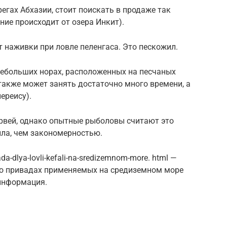
регах Абхазии, стоит поискать в продаже так
ние происходит от озера Инкит).
 наживки при ловле пеленгаса. Это пескожил.
небольших норах, расположенных на песчаных
также может занять достаточно много времени, а
ереису).
ервей, однако опытные рыболовы считают это
ила, чем закономерностью.
vada-dlya-lovli-kefali-na-sredizemnom-more. html —
 о привадах применяемых на средиземном море
 информация.