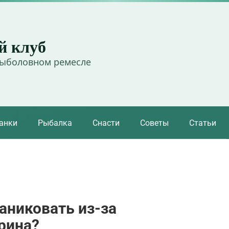
й клуб
рыболовном ремесле
анки
Рыбалка
Снасти
Советы
Статьи
аниковать из-за
рина?