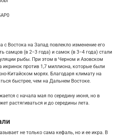
pobI
5AP0
а с Востока на Запад повлекло изменение его
ь самцов (в 2−3 года) и самок (в 3−4 года) стали
пуляции рыбы. При этом в Черном и Азовском
а икринок против 1,7 миллиона, которые были
жно-Китайском морях. Благодаря климату на
аться быстрее, чем на Дальнем Востоке.
ается с начала мая по середину июня, но в
ет растягиваться и до середины лета.
али
зывает не только сама кефаль, но и ее икра. В