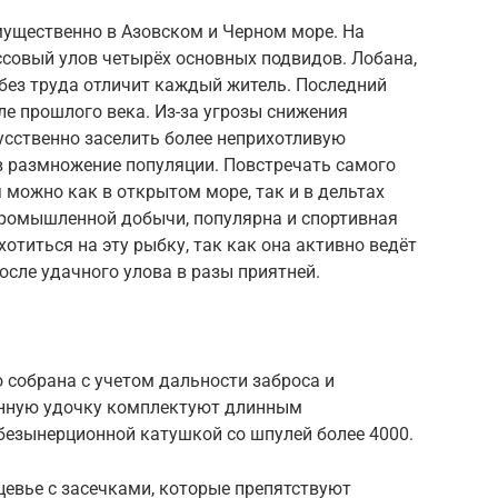
мущественно в Азовском и Черном море. На
совый улов четырёх основных подвидов. Лобана,
 без труда отличит каждый житель. Последний
ле прошлого века. Из-за угрозы снижения
усственно заселить более неприхотливую
 размножение популяции. Повстречать самого
можно как в открытом море, так и в дельтах
ромышленной добычи, популярна и спортивная
отиться на эту рыбку, так как она активно ведёт
осле удачного улова в разы приятней.
 собрана с учетом дальности заброса и
онную удочку комплектуют длинным
 безынерционной катушкой со шпулей более 4000.
евье с засечками, которые препятствуют