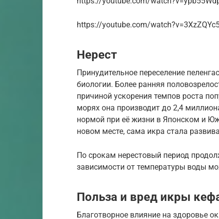
https://youtube.com/watch?v=ypb55Wd
https://youtube.com/watch?v=3XzZQYc
Нерест
Принудительное переселение пеленгас
биологии. Более ранняя половозрелост
причиной ускорения темпов роста по
морях она производит до 2,4 миллион
нормой при её жизни в Японском и Ю
новом месте, сама икра стала развив
По срокам нерестовый период продолж
зависимости от температуры воды мож
Польза и вред икры кеф
Благотворное влияние на здоровье ока