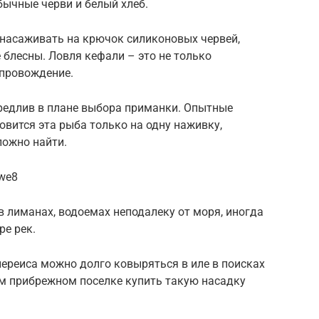
бычные черви и белый хлеб.
насаживать на крючок силиконовых червей,
 блесны. Ловля кефали – это не только
епровождение.
ередлив в плане выбора приманки. Опытные
вится эта рыба только на одну наживку,
ложно найти.
xwe8
в лиманах, водоемах неподалеку от моря, иногда
ре рек.
ереиса можно долго ковыряться в иле в поисках
ом прибрежном поселке купить такую насадку