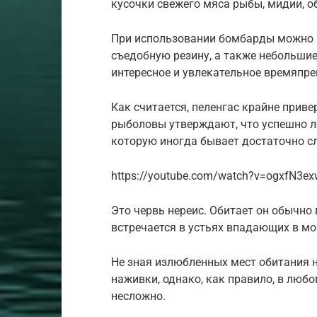
кусочки свежего мяса рыбы, мидии, о
При использовании бомбарды можно 
съедобную резину, а также небольшие
интересное и увлекательное времяпр
Как считается, пеленгас крайне прив
рыболовы утверждают, что успешно ло
которую иногда бывает достаточно с
https://youtube.com/watch?v=ogxfN3e
Это червь нереис. Обитает он обычно 
встречается в устьях впадающих в мо
Не зная излюбленных мест обитания н
наживки, однако, как правило, в люб
несложно.