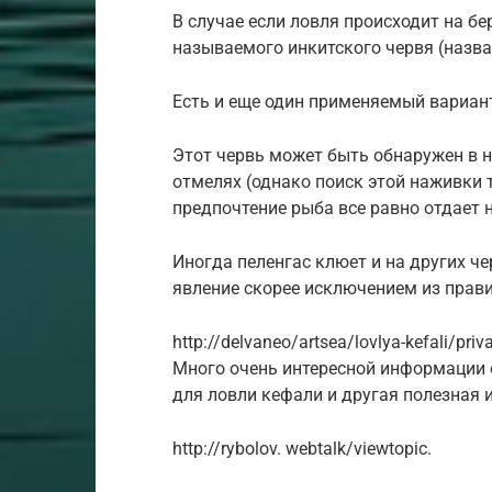
В случае если ловля происходит на бе
называемого инкитского червя (назва
Есть и еще один применяемый вариант
Этот червь может быть обнаружен в 
отмелях (однако поиск этой наживки 
предпочтение рыба все равно отдает н
Иногда пеленгас клюет и на других ч
явление скорее исключением из прав
http://delvaneo/artsea/lovlya-kefali/pri
Много очень интересной информации
для ловли кефали и другая полезная
http://rybolov. webtalk/viewtopic.