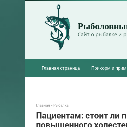
Перейти
к
контенту
Рыболовны
Сайт о рыбалке и 
Главная страница
Прикорм и прим
Главная
»
Рыбалка
Пациентам: стоит ли п
повышенного холесте