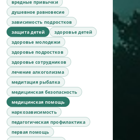
вредные привычки
душевное равновесие
зависимость подростков
защита детей
здоровье детей
здоровье молодежи
здоровье подростков
здоровье сотрудников
лечение алкоголизма
медитация рыбалка
медицинская безопасность
медицинская помощь
наркозависимость
педагогическая профилактика
первая помощь