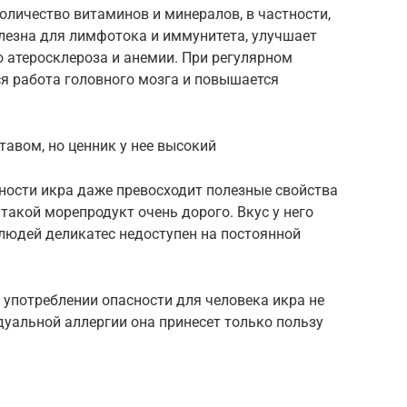
личество витаминов и минералов, в частности,
полезна для лимфотока и иммунитета, улучшает
ю атеросклероза и анемии. При регулярном
я работа головного мозга и повышается
авом, но ценник у нее высокий
ности икра даже превосходит полезные свойства
 такой морепродукт очень дорого. Вкус у него
людей деликатес недоступен на постоянной
м употреблении опасности для человека икра не
дуальной аллергии она принесет только пользу