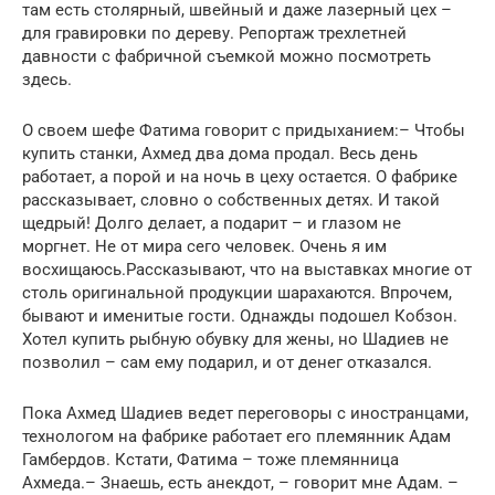
там есть столярный, швейный и даже лазерный цех –
для гравировки по дереву. Репортаж трехлетней
давности с фабричной съемкой можно посмотреть
здесь.
О своем шефе Фатима говорит с придыханием:– Чтобы
купить станки, Ахмед два дома продал. Весь день
работает, а порой и на ночь в цеху остается. О фабрике
рассказывает, словно о собственных детях. И такой
щедрый! Долго делает, а подарит – и глазом не
моргнет. Не от мира сего человек. Очень я им
восхищаюсь.Рассказывают, что на выставках многие от
столь оригинальной продукции шарахаются. Впрочем,
бывают и именитые гости. Однажды подошел Кобзон.
Хотел купить рыбную обувку для жены, но Шадиев не
позволил – сам ему подарил, и от денег отказался.
Пока Ахмед Шадиев ведет переговоры с иностранцами,
технологом на фабрике работает его племянник Адам
Гамбердов. Кстати, Фатима – тоже племянница
Ахмеда.– Знаешь, есть анекдот, – говорит мне Адам. –