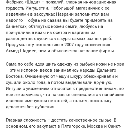
Фабрика «Шади» – пожалуй, главная инновационная
гордость Ингушетии. Небольшой магазинчик с ее
изделиями в закоулках Назрани запомнится вам
надолго – обувь из сазана вы будете примерять на
банкетках, обтянутых кожей семги, любуясь на
причудливые вазы из осетра и картины из
разноцветных кусочков шкуры самых разных рыб.
Придумал эту технологию в 2007 году кожевенник
Ахмед Шадиев, чем и объясняется название фирмы.
Сама по себе идея шить одежду из рыбьей кожи не нова
– этим испокон веков занимались народы Дальнего
Востока. Очищенную от чешуи шкуру обезжиривали и
сушили около года, а потом выделывали вручную.
Ингуши с уважением относятся к предшественникам, но
все же замечают, что на языке специалистов нанайские
изделия именуются не кожей, а гольем, поскольку
делаются без дубления.
Главная сложность – достать качественное сырье. В
основном, его закупают в Пятигорске, Москве и Санкт-