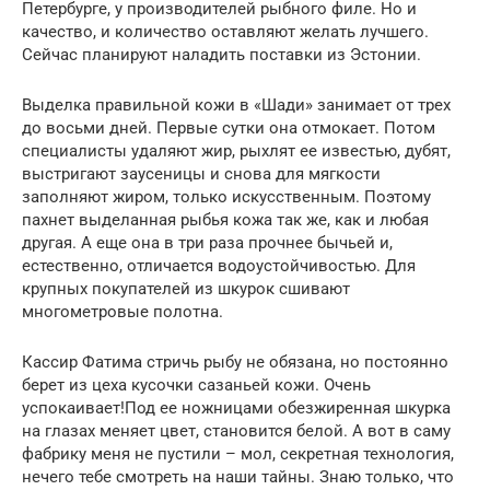
Петербурге, у производителей рыбного филе. Но и
качество, и количество оставляют желать лучшего.
Сейчас планируют наладить поставки из Эстонии.
Выделка правильной кожи в «Шади» занимает от трех
до восьми дней. Первые сутки она отмокает. Потом
специалисты удаляют жир, рыхлят ее известью, дубят,
выстригают заусеницы и снова для мягкости
заполняют жиром, только искусственным. Поэтому
пахнет выделанная рыбья кожа так же, как и любая
другая. А еще она в три раза прочнее бычьей и,
естественно, отличается водоустойчивостью. Для
крупных покупателей из шкурок сшивают
многометровые полотна.
Кассир Фатима стричь рыбу не обязана, но постоянно
берет из цеха кусочки сазаньей кожи. Очень
успокаивает!Под ее ножницами обезжиренная шкурка
на глазах меняет цвет, становится белой. А вот в саму
фабрику меня не пустили – мол, секретная технология,
нечего тебе смотреть на наши тайны. Знаю только, что