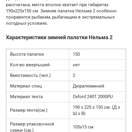
рассчитана, места вполне хватает при габаритах
190х225х150 см. Зимняя палатка Нельма 2 особенно
понравится рыбакам, рыбачащим в экстремальных
погодных условиях.
Характеристики зимней палатки Нельма 2
Высота палатки
150
Кол-во ввертышей
нет
Вместимость (чел.)
2
Материал спиц
Дюралюминий
Материал тента
Oxford 240T 2000PU
190 х 225 х 150 см. (Д х
Размер тента(см.)
Ш х В)
Размер упаковочной
105х15 см
сумки (см.)