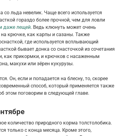
а со льда невелик. Чаще всего используется
асткой гораздо более прочной, чем для ловли
и даже лещей
. Ведь клюнуть может очень
 на крючке, как карпы и сазаны. Также
оснасткой, где используется всплывающий
асткой бывает донка со снасточкой из сочетания
и, как прикормки, и крючков с насаженным
она, макухи или зёрен кукурузы.
я. Он, если и попадается на блесну, то, скорее
е современный способ, который применяется также
 об этом поговорим в следующей главе.
ентябре
ное количество природного корма толстолобика.
я только с конца месяца. Кроме этого,