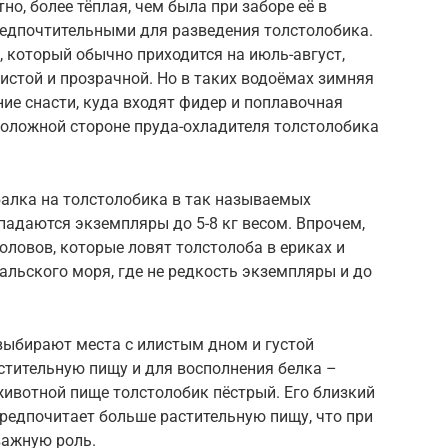
но, более тёплая, чем была при заборе её в
едпочтительными для разведения толстолобика.
, который обычно приходится на июль-август,
чистой и прозрачной. Но в таких водоёмах зимняя
ие снасти, куда входят фидер и поплавочная
положной стороне пруда-охладителя толстолобика
алка на толстолобика в так называемых
опадаются экземпляры до 5-8 кг весом. Впрочем,
ловов, которые ловят толстолоба в ериках и
ральского моря, где не редкость экземпляры и до
выбирают места с илистым дном и густой
астительную пищу и для восполнения белка –
животной пище толстолобик пёстрый. Его близкий
редпочитает больше растительную пищу, что при
важную роль.