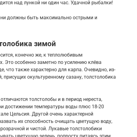
дится над лункой ни один час. Удачной рыбалки!
 Они должны быть максимально острыми и
толобика зимой
сится, конечно же, к теплолюбивым
. Это особенно заметно по усилению клёва
е, что также характерно для карпа. Очевидно, из-
й, присущих окультуренному сазану, толстолобика
тличаются толстолобы и в период нереста,
ри достижении температуры воды плюс 18-20
кале Цельсия. Другой очень характерной
азвать их способность очищать цветущую воду,
 прозрачной и чистой. Лукавые толстолобики
ывать цветущую зелень, попросту питаясь этим