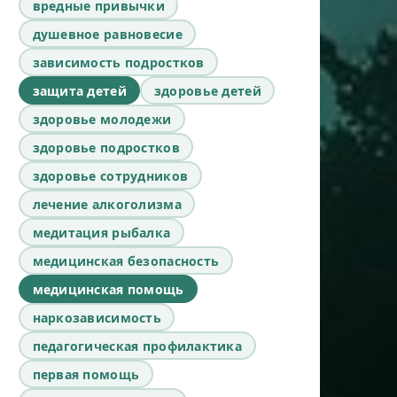
вредные привычки
душевное равновесие
зависимость подростков
защита детей
здоровье детей
здоровье молодежи
здоровье подростков
здоровье сотрудников
лечение алкоголизма
медитация рыбалка
медицинская безопасность
медицинская помощь
наркозависимость
педагогическая профилактика
первая помощь