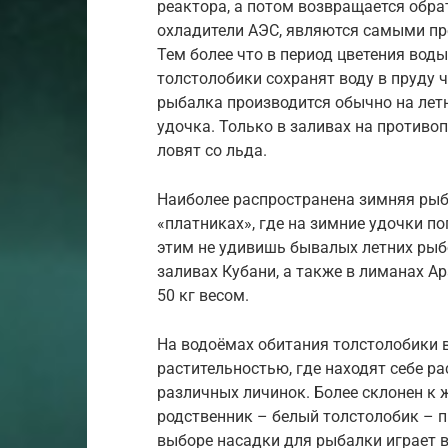
реактора, а потом возвращается обрат
охладители АЭС, являются самыми пр
Тем более что в период цветения воды
толстолобики сохранят воду в пруду 
рыбалка производится обычно на летн
удочка. Только в заливах на противо
ловят со льда.
Наиболее распространена зимняя рыб
«платниках», где на зимние удочки п
этим не удивишь бывалых летних рыбо
заливах Кубани, а также в лиманах А
50 кг весом.
На водоёмах обитания толстолобики 
растительностью, где находят себе р
различных личинок. Более склонен к 
родственник – белый толстолобик – п
выборе насадки для рыбалки играет 