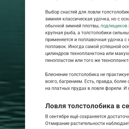
Выбор снастей для ловли толстолобик
зимняя классическая удочка, но с осн
обычной зимней плотвы,
подлещиков 
крупная рыба, а толстолобики сильны
применяется и поплавочная удочка с 
поплавок. Иногда самой успешной осн
цилиндров технопланктона или макух
пенопластом или того же технопланкт
Блеснение толстолобика не практикуетс
всего, багрением. Есть, правда, боле
на платных прудах в ловле форели. И
Ловля толстолобика в с
В сентябре ещё сохраняется достаточ
Отмирание растительности наблюдаетс