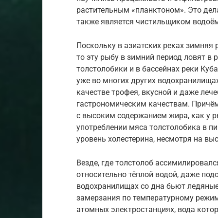
растительным «планктоном». Это дела
также является чистильщиком водоёмо
Поскольку в азиатских реках зимняя 
то эту рыбу в зимний период ловят в 
толстолобики и в бассейнах реки Куба
уже во многих других водохранилища
качестве трофея, вкусной и даже леч
гастрономическим качествам. Причём,
с высоким содержанием жира, как у р
употреблении мяса толстолобика в пи
уровень холестерина, несмотря на вы
Везде, где толстолоб ассимилировался
относительно тёплой водой, даже подо
водохранилищах со дна бьют ледяные 
замерзания по температурному режим
атомных электростанциях, вода кото