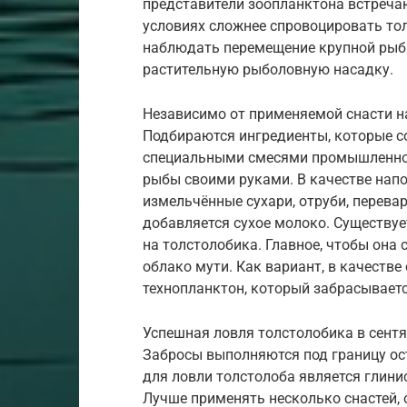
представители зоопланктона встречаю
условиях сложнее спровоцировать то
наблюдать перемещение крупной рыб
растительную рыболовную насадку.
Независимо от применяемой снасти н
Подбираются ингредиенты, которые с
специальными смесями промышленног
рыбы своими руками. В качестве напо
измельчённые сухари, отруби, перевар
добавляется сухое молоко. Существу
на толстолобика. Главное, чтобы она
облако мути. Как вариант, в качеств
технопланктон, который забрасывает
Успешная ловля толстолобика в сент
Забросы выполняются под границу ос
для ловли толстолоба является глини
Лучше применять несколько снастей,