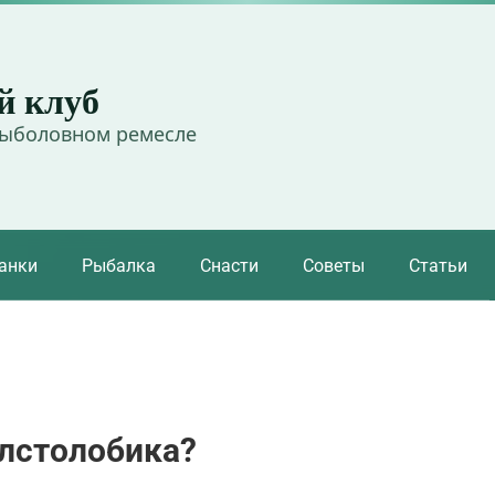
й клуб
рыболовном ремесле
анки
Рыбалка
Снасти
Советы
Статьи
олстолобика?