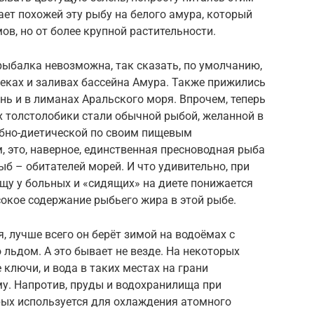
ет похожей эту рыбу на белого амура, который
в, но от более крупной растительности.
рыбалка невозможна, так сказать, по умолчанию,
реках и заливах бассейна Амура. Также прижились
нь и в лиманах Аральского моря. Впрочем, теперь
х толстолобики стали обычной рыбой, желанной в
ебно-диетической по своим пищевым
 это, наверное, единственная пресноводная рыба
ыб – обитателей морей. И что удивительно, при
щу у больных и «сидящих» на диете понижается
сокое содержание рыбьего жира в этой рыбе.
, лучше всего он берёт зимой на водоёмах с
 льдом. А это бывает не везде. На некоторых
ключи, и вода в таких местах на грани
у. Напротив, пруды и водохранилища при
рых используется для охлаждения атомного