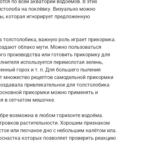
тся по всей акватории водоёмов. В этих
лстолоба на поклёвку. Визуально можно
ы, которая игнорирует предложенную
а толстолобика, важную роль играет прикормка.
оздают облако мути. Можно пользоваться
о производства или готовить прикормку для
лнителя используется перемолотая зелень,
енный горох и т. п. Для большего пыления
ет множество рецептов самодельной прикормки
 создавала привлекательное для толстолобика
е основной прикормки можно применять и
ся в сетчатом мешочке.
ябре возможна в любом горизонте водоёма.
тровков растительности. Хорошим признаком
стое или песчаное дно с небольшим налётом ила.
 оснастка которых позволяет проверить реакцию