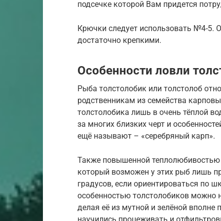
подсечке которой Вам придется потру
Крючки следует использовать №4-5.
достаточно крепкими.
Особенности ловли толс
Рыба толстолобик или толстолоб отно
родственникам из семейства карповых
толстолобика лишь в очень тёплой вод
за многих близких черт и особенносте
ещё называют – «серебряный карп».
Также повышенной теплолюбивостью о
который возможен у этих рыб лишь п
градусов, если ориентироваться по ш
особенностью толстолобиков можно н
делая её из мутной и зелёной вполне
научились процеживать и отфильтров