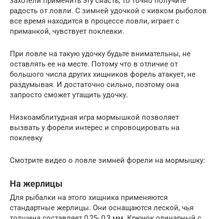
захотели применить эту снасть, то точно получите
радость от ловли. С зимней удочкой с кивком рыболов
все время находится в процессе ловли, играет с
приманкой, чувствует поклевки.
При ловле на такую удочку будьте внимательны, не
оставлять ее на месте. Потому что в отличие от
большого числа других хищников форель атакует, не
раздумывая. И достаточно сильно, поэтому она
запросто сможет утащить удочку.
Низкоамблитудная игра мормышкой позволяет
вызвать у форели интерес и спровоцировать на
поклевку
Смотрите видео о ловле зимней форели на мормышку:
На жерлицы
Для рыбалки на этого хищника применяются
стандартные жерлицы. Они оснащаются леской, чья
толщина составляет 0,25- 0,3 мм. Крючок одинарный с