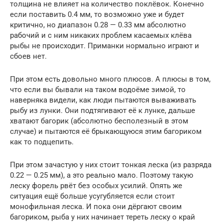
толщина не влияет на количество поклёвок. Конечно
если поставить 0.4 мм, то возможно уже и будет
критично, но диапазон 0.28 — 0.33 мм абсолютно
рабочий и с ним никаких проблем касаемых клёва
рыбы не происходит. Приманки нормально играют и
сбоев нет.
При этом есть довольно много плюсов. А плюсы в том,
что если вы бывали на таком водоёме зимой, то
наверняка видели, как люди пытаются вываживать
рыбу из лунки. Они подтягивают её к лунке, дальше
хватают багорик (абсолютно бесполезный в этом
случае) и пытаются её брыкающуюся этим багориком
как то подцепить.
При этом зачастую у них стоит тонкая леска (из разряда
0.22 — 0.25 мм), а это реально мало. Поэтому такую
леску форель рвёт без особых усилий. Опять же
ситуация ещё больше усугубляется если стоит
монофильная леска. И пока они дёргают своим
багориком, рыба у них начинает тереть леску о край