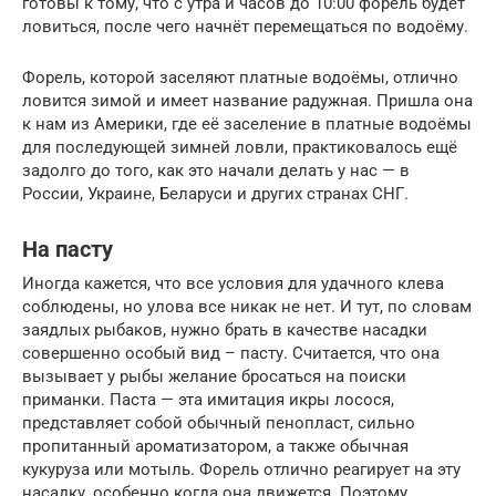
готовы к тому, что с утра и часов до 10:00 форель будет
ловиться, после чего начнёт перемещаться по водоёму.
Форель, которой заселяют платные водоёмы, отлично
ловится зимой и имеет название радужная. Пришла она
к нам из Америки, где её заселение в платные водоёмы
для последующей зимней ловли, практиковалось ещё
задолго до того, как это начали делать у нас — в
России, Украине, Беларуси и других странах СНГ.
На пасту
Иногда кажется, что все условия для удачного клева
соблюдены, но улова все никак не нет. И тут, по словам
заядлых рыбаков, нужно брать в качестве насадки
совершенно особый вид – пасту. Считается, что она
вызывает у рыбы желание бросаться на поиски
приманки. Паста — эта имитация икры лосося,
представляет собой обычный пенопласт, сильно
пропитанный ароматизатором, а также обычная
кукуруза или мотыль. Форель отлично реагирует на эту
насадку, особенно когда она движется. Поэтому