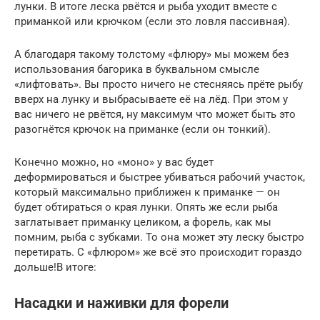
лунки. В итоге леска рвётся и рыба уходит вместе с
приманкой или крючком (если это ловля пассивная).
А благодаря такому толстому «флюру» мы можем без
использования багорика в буквальном смысле
«лифтовать». Вы просто ничего не стесняясь прёте рыбу
вверх на лунку и выбрасываете её на лёд. При этом у
вас ничего не рвётся, ну максимум что может быть это
разогнётся крючок на приманке (если он тонкий).
Конечно можно, но «моно» у вас будет
деформироваться и быстрее убиваться рабочий участок,
который максимально приближен к приманке — он
будет обтираться о края лунки. Опять же если рыба
заглатывает приманку целиком, а форель, как мы
помним, рыба с зубками. То она может эту леску быстро
перетирать. С «флюром» же всё это происходит гораздо
дольше!В итоге:
Насадки и наживки для форели