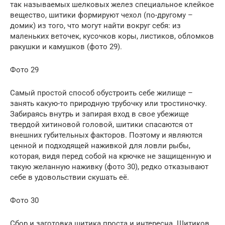
так называемых шелковых желез специальное клейкое
вещество, шитики формируют чехол (по-другому –
домик) из того, что могут найти вокруг себя: из
маленьких веточек, кусочков коры, листиков, обломков
ракушки и камушков (фото 29).
Фото 29
Самый простой способ обустроить себе жилище –
занять какую-то природную трубочку или тростиночку.
Забираясь внутрь и запирая вход в свое убежище
твердой хитиновой головой, шитики спасаются от
внешних губительных факторов. Поэтому и являются
ценной и подходящей наживкой для ловли рыбы,
которая, видя перед собой на крючке не защищенную и
такую желанную наживку (фото 30), редко отказывают
себе в удовольствии скушать её.
Фото 30
Сбор и заготовка шитика проста и интересна. Шитиков