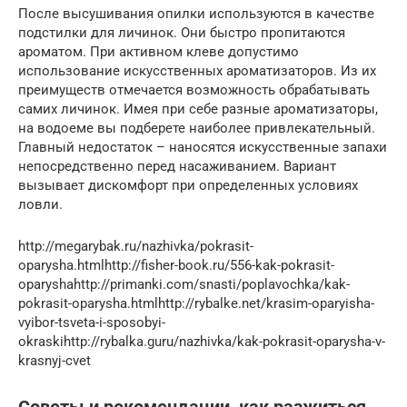
После высушивания опилки используются в качестве
подстилки для личинок. Они быстро пропитаются
ароматом. При активном клеве допустимо
использование искусственных ароматизаторов. Из их
преимуществ отмечается возможность обрабатывать
самих личинок. Имея при себе разные ароматизаторы,
на водоеме вы подберете наиболее привлекательный.
Главный недостаток – наносятся искусственные запахи
непосредственно перед насаживанием. Вариант
вызывает дискомфорт при определенных условиях
ловли.
http://megarybak.ru/nazhivka/pokrasit-
oparysha.htmlhttp://fisher-book.ru/556-kak-pokrasit-
oparyshahttp://primanki.com/snasti/poplavochka/kak-
pokrasit-oparysha.htmlhttp://rybalke.net/krasim-oparyisha-
vyibor-tsveta-i-sposobyi-
okraskihttp://rybalka.guru/nazhivka/kak-pokrasit-oparysha-v-
krasnyj-cvet