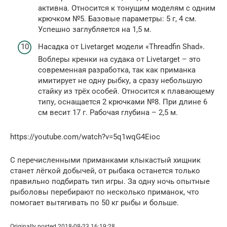
активна. Относится к тонущим моделям с одним
крючком №5. Базовые параметры: 5 г, 4 см.
Успешно заглубляется на 1,5 м.
Насадка от Livetarget модели «Threadfin Shad».
Воблеры кренки на судака от Livetarget – это
современная разработка, так как приманка
имитирует не одну рыбку, а сразу небольшую
стайку из трёх особей. Относится к плавающему
типу, оснащается 2 крючками №8. При длине 6
см весит 17 г. Рабочая глубина – 2,5 м.
https://youtube.com/watch?v=5q1wqG4Eioc
С перечисленными приманками клыкастый хищник
станет лёгкой добычей, от рыбака останется только
правильно подбирать тип игры. За одну ночь опытные
рыболовы перебирают по несколько приманок, что
помогает вытягивать по 50 кг рыбы и больше.
Originally posted 2018-08-23 16:19:28.