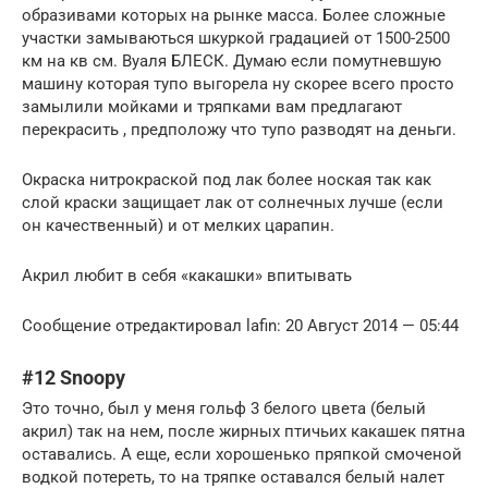
образивами которых на рынке масса. Более сложные
участки замываються шкуркой градацией от 1500-2500
км на кв см. Вуаля БЛЕСК. Думаю если помутневшую
машину которая тупо выгорела ну скорее всего просто
замылили мойками и тряпками вам предлагают
перекрасить , предположу что тупо разводят на деньги.
Окраска нитрокраской под лак более ноская так как
слой краски защищает лак от солнечных лучше (если
он качественный) и от мелких царапин.
Акрил любит в себя «какашки» впитывать
Сообщение отредактировал lafin: 20 Август 2014 — 05:44
#12 Snoopy
Это точно, был у меня гольф 3 белого цвета (белый
акрил) так на нем, после жирных птичьих какашек пятна
оставались. А еще, если хорошенько пряпкой смоченой
водкой потереть, то на тряпке оставался белый налет