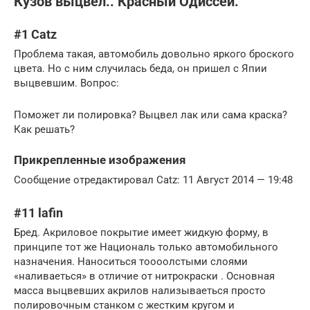
Кузов выцвел.. Красный Одиссей.
#1 Catz
Проблема такая, автомобиль довольно яркого броского
цвета. Но с ним случилась беда, он пришел с Япии
выцвевшим. Вопрос:
Поможет ли полировка? Выцвел лак или сама краска?
Как решать?
Прикрепленные изображения
Сообщение отредактировал Catz: 11 Август 2014 — 19:48
#11 lafin
Бред. Акриловое покрытие имеет жидкую форму, в
принципе тот же Националь только автомобильного
назначения. Наноситься тоооолстыми слоями
«наливаеться» в отличие от нитрокраски . Основная
масса выцвевших акрилов нализываеться просто
полировочным станком с жестким кругом и