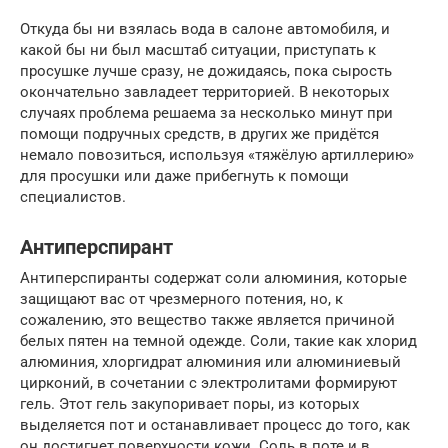
Откуда бы ни взялась вода в салоне автомобиля, и
какой бы ни был масштаб ситуации, приступать к
просушке лучше сразу, не дожидаясь, пока сырость
окончательно завладеет территорией. В некоторых
случаях проблема решаема за несколько минут при
помощи подручных средств, в других же придётся
немало повозиться, используя «тяжёлую артиллерию»
для просушки или даже прибегнуть к помощи
специалистов.
Антиперспирант
Антиперспиранты содержат соли алюминия, которые
защищают вас от чрезмерного потения, но, к
сожалению, это вещество также является причиной
белых пятен на темной одежде. Соли, такие как хлорид
алюминия, хлоргидрат алюминия или алюминиевый
цирконий, в сочетании с электролитами формируют
гель. Этот гель закупоривает поры, из которых
выделяется пот и останавливает процесс до того, как
он достигнет поверхности кожи. Соль в поте и в