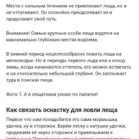
Места с сильным течением не привлекают леща, но и
не отпугивают. Он спокойно преодолевает их и
продолжает свой путь.
Внимание! Самые крупные особи леща водятся на
максимально глубокких местах водоема.
В зимний период нецелесообразно ловить леща на
мелководье. Но в периоды первого льда или к концу
зимы, когда начинаются оттепель, его можно встретить
и на относительно небольшой глубине. Он заплывает
туда в поисках пищи.
Фото 1. А я лещатника узнаю по палатке!
Как связать оснастку для ловли леща
Первое что нам понадобится это сама мормышка
удочка, ну и сторожок. Берём леску с катушки удочки,
продеваем её через сторожок и привязываем к
мормышке. Причем вид узла не играет никакой роли —