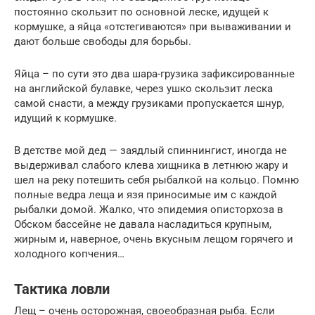
постоянно скользит по основной леске, идущей к
кормушке, а яйца «отстегиваются» при вываживании и
дают больше свободы для борьбы.
Яйца – по сути это два шара-грузика зафиксированные
на английской булавке, через ушко скользит леска
самой снасти, а между грузиками пропускается шнур,
идущий к кормушке.
В детстве мой дед — заядлый спиннингист, иногда не
выдерживал слабого клева хищника в летнюю жару и
шел на реку потешить себя рыбалкой на кольцо. Помню
полные ведра леща и язя приносимые им с каждой
рыбалки домой. Жалко, что эпидемия описторхоза в
Обском бассейне не давала насладиться крупным,
жирным и, наверное, очень вкусным лещом горячего и
холодного копчения…
Тактика ловли
Лещ – очень осторожная, своеобразная рыба. Если