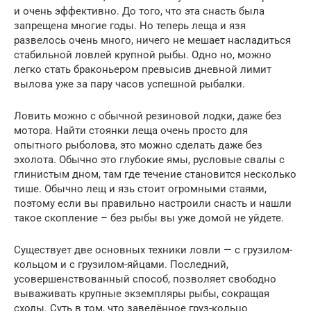
и очень эффективно. До того, что эта снасть была
запрещена многие годы. Но теперь леща и язя
развелось очень много, ничего не мешает насладиться
стабильной ловлей крупной рыбы. Одно но, можно
легко стать браконьером превысив дневной лимит
вылова уже за пару часов успешной рыбалки.
Ловить можно с обычной резиновой лодки, даже без
мотора. Найти стоянки леща очень просто для
опытного рыболова, это можно сделать даже без
эхолота. Обычно это глубокие ямы, русловые свалы с
глинистым дном, там где течение становится несколько
тише. Обычно лещ и язь стоит огромными стаями,
поэтому если вы правильно настроили снасть и нашли
такое скопление – без рыбы вы уже домой не уйдете.
Существует две основных техники ловли — с грузилом-
кольцом и с грузилом-яйцами. Последний,
усовершенствованный способ, позволяет свободно
вываживать крупные экземпляры рыбы, сокращая
сходы. Суть в том, что заведённое груз-кольцо