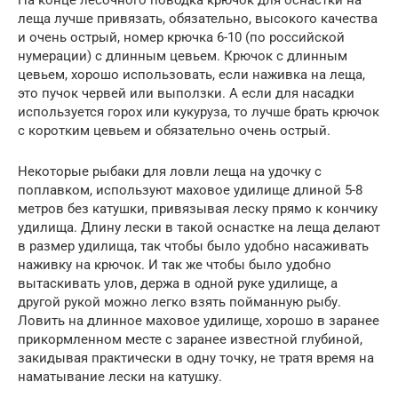
На конце лесочного поводка крючок для оснастки на
леща лучше привязать, обязательно, высокого качества
и очень острый, номер крючка 6-10 (по российской
нумерации) с длинным цевьем. Крючок с длинным
цевьем, хорошо использовать, если наживка на леща,
это пучок червей или выползки. А если для насадки
используется горох или кукуруза, то лучше брать крючок
с коротким цевьем и обязательно очень острый.
Некоторые рыбаки для ловли леща на удочку с
поплавком, используют маховое удилище длиной 5-8
метров без катушки, привязывая леску прямо к кончику
удилища. Длину лески в такой оснастке на леща делают
в размер удилища, так чтобы было удобно насаживать
наживку на крючок. И так же чтобы было удобно
вытаскивать улов, держа в одной руке удилище, а
другой рукой можно легко взять пойманную рыбу.
Ловить на длинное маховое удилище, хорошо в заранее
прикормленном месте с заранее известной глубиной,
закидывая практически в одну точку, не тратя время на
наматывание лески на катушку.