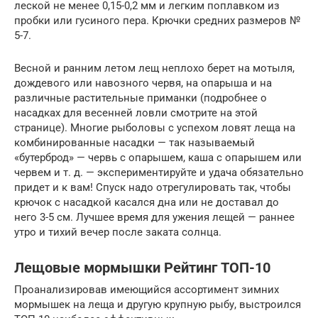
леской не менее 0,15-0,2 мм и легким поплавком из
пробки или гусиного пера. Крючки средних размеров №
5-7.
Весной и ранним летом лещ неплохо берет на мотыля,
дождевого или навозного червя, на опарыша и на
различные растительные приманки (подробнее о
насадках для весенней ловли смотрите на этой
странице). Многие рыболовы с успехом ловят леща на
комбинированные насадки — так называемый
«бутерброд» — червь с опарышем, каша с опарышем или
червем и т. д. — экспериментируйте и удача обязательно
придет и к вам! Спуск надо отрегулировать так, чтобы
крючок с насадкой касался дна или не доставал до
него 3-5 см. Лучшее время для ужения лещей — раннее
утро и тихий вечер после заката солнца.
Лещовые мормышки Рейтинг ТОП-10
Проанализировав имеющийся ассортимент зимних
мормышек на леща и другую крупную рыбу, выстроился