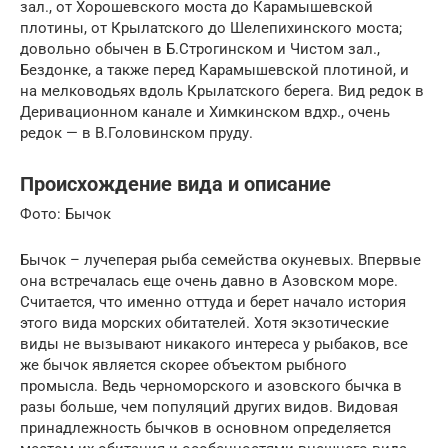
зал., от Хорошевского моста до Карамышевской
плотины, от Крылатского до Шелепихинского моста;
довольно обычен в Б.Строгинском и Чистом зал.,
Бездонке, а также перед Карамышевской плотиной, и
на мелководьях вдоль Крылатского берега. Вид редок в
Деривационном канале и Химкинском вдхр., очень
редок — в В.Головинском пруду.
Происхождение вида и описание
Фото: Бычок
Бычок – лучеперая рыба семейства окуневых. Впервые
она встречалась еще очень давно в Азовском море.
Считается, что именно оттуда и берет начало история
этого вида морских обитателей. Хотя экзотические
виды не вызывают никакого интереса у рыбаков, все
же бычок является скорее объектом рыбного
промысла. Ведь черноморского и азовского бычка в
разы больше, чем популяций других видов. Видовая
принадлежность бычков в основном определяется