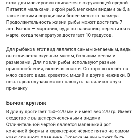
этом для маскировки сливается с окружающей средой.
Питается мальками, икрой рыб, мелкими видами рыб, а
также своими сородичами более мелкого размера.
Продолжительность жизни рыбы может достигать 7
лет. Бычок — мартовик, судя по названию, нерестится в
марте, когда температура достигает 10 градусов.
Для рыбаков этот вид является самым желаемым, ведь
он отличается вкусным мясом, большим весом и
размерами. Для ловли рыбы используют разные
приспособления, включая снасти. Он хорошо клюёт на
мясо своего вида, креветок, мидий и другие наживки. В
некоторых случаях может клюнуть на силиконовую
приманку.
Бычок-кругляк
В длину достигает 150–270 мм и имеет вес 270 гр. Имеет
сходство с вышеперечисленными видами.
Отличительной чертой является маленький рот
конечной формы и характерное чёрное пятно на самом
краю спинного плавника. Окраска чешуи может быть