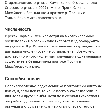
Старожиловского р-на, с. Каменка и с. Огородниково
Спасского р-на, а в 2009 г. — в р. Проня близ г.
Михайлов и безымянном притоке р. Проня у с.
Толмачёвка Михайловского р-на.
Численность
В реках Нарма и Гусь, несмотря на многочисленные
обследования в разных участках этот вид обнаружить
не удалось. В р. Истья малочисленный вид, тенденции
динамики численности не установлены. Возможно,
достаточно многочисленная популяция подкаменщика
существует в безымянном притоке Прони в
Михайловском р-не.
Способы ловли
Целенаправленно подкаменщика практически никто не
ловит, и, если ловят, то чаще всего в качестве живца
для ловли другой рыбы. Хотя по вкусовым качествам
эта рыбеха довольно неплоха, однако небольшие
размеры и отсутствие крупных стай, спасают его от