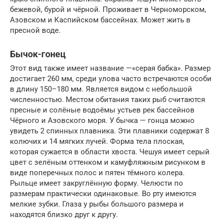
бежевой, бурой и чёрной. Проживает в Черноморском,
Азовском и Каспийском бассейнах. Может жить в
пресной воде.
Бычок-гонец
Этот вид также имеет название —«серая бабка». Размер
достигает 260 мм, среди улова часто встречаются особи
в длину 150–180 мм. Является видом с небольшой
численностью. Местом обитания таких рыб считаются
пресные и солёные водоёмы устьев рек бассейнов
Чёрного и Азовского моря. У бычка — гонца можно
увидеть 2 спинных плавника. Эти плавники содержат 8
колючих и 14 мягких лучей. Форма тела плоская,
которая сужается в области хвоста. Чешуя имеет серый
цвет с зелёным оттенком и камуфляжным рисунком в
виде поперечных полос и пятен тёмного колера.
Рыльце имеет закруглённую форму. Челюсти по
размерам практически одинаковые. Во рту имеются
мелкие зубки. Глаза у рыбы большого размера и
находятся близко друг к другу.