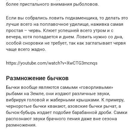
более пристального внимания рыболовов.
Если вы собрались ловить подкаменщика, то делать это
лучше всего на поплавочное удилище, наживка самая
простая – червь. Клюет успешней всего утром и с
вечера, хотя попадается и днем. Ловить нужно со дна,
особой сноровки не требует, так как заглатывает червя
чаще всего жадно.
https://youtube.com/watch?v=XwCTG3mcnqs
Размножение бычков
Бычки вообще являются самыми «говорливыми»
рыбами на Земле, они издают различные звуки,
вибрируя головой и жаберными крышками. К примеру,
черноротые бычки квакают, азовские бычки рычат, а
бычок-бубырь издает подобие барабанной дроби. Самки
распознают звуки брачного пения даже вне сезона
размножения.