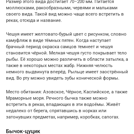
Размер этого вида достигает 70–200 мм. Питается
моллюсками, ракообразными, червями и мальками
своего вида. Такой вид можно чаще всего встретить в
реках, отсюда и название.
Чешуя имеет желтовато-бурый цвет с рисунком, словно
камуфляж в виде тёмных пятен. Когда наступает
брачный период окраска самцов темнеет и чешуя
становится чёрной. Мелкая чешуя густо покрывает тело
рыбы. Её хорошо можно различить в области затылка, а
также в некоторых местах жабр. Нижняя челюсть
немного выдвинута вперёд. Рыльце имеет заострённый
вид. Во рту можно увидеть зубы конической формы.
Место обитания: Азовское, Чёрное, Каспийское, а также
Мраморные моря. Речного бычка также можно
встретить в реках, впадающих в эти водоёмы. Живёт
недалеко от берега, спрятавшись в норках или
затонувших предметах, например, коробках, сапогах.
Бычок-цуцик