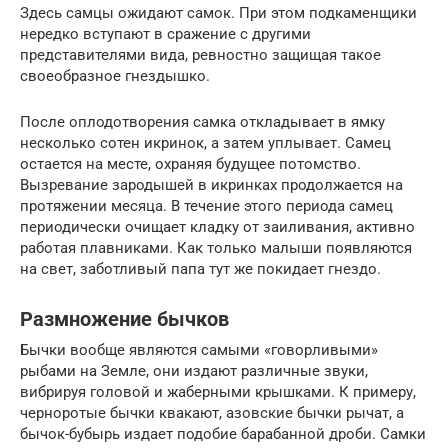
Здесь самцы ожидают самок. При этом подкаменщики
нередко вступают в сражение с другими
представителями вида, ревностно защищая такое
своеобразное гнездышко.
После оплодотворения самка откладывает в ямку
несколько сотен икринок, а затем уплывает. Самец
остается на месте, охраняя будущее потомство.
Вызревание зародышей в икринках продолжается на
протяжении месяца. В течение этого периода самец
периодически очищает кладку от заиливания, активно
работая плавниками. Как только малыши появляются
на свет, заботливый папа тут же покидает гнездо.
Размножение бычков
Бычки вообще являются самыми «говорливыми»
рыбами на Земле, они издают различные звуки,
вибрируя головой и жаберными крышками. К примеру,
черноротые бычки квакают, азовские бычки рычат, а
бычок-бубырь издает подобие барабанной дроби. Самки