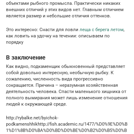
объектами рыбного промысла. Практически никаких
внешних отличий у этих видов нет. Главным отличием
является размер и небольшие отличия оттенков.
Это интересно: Снасти для ловли
леща с берега летом
,
как ловить на удочку на течении: описываем по
порядку
В заключение
Как видно, подкаменщик обыкновенный представляет
собой довольно интересную, необычную рыбку. К
сожалению, численность вида прогрессивно
сокращается. Причина – неразумная хозяйственная
деятельность человека. Спасти маленького хищника от
полного вымирания может лишь изменение отношения
людей к окружающей среде.
http://rybalke.net/byichok-
podkamenshhikhttp://fish.academic.ru/1477/%D0%9E%D0%B
1%D1%8B%D0%BA%D0%BD%D0%BE%D0%B2%D0%B5%D0%B