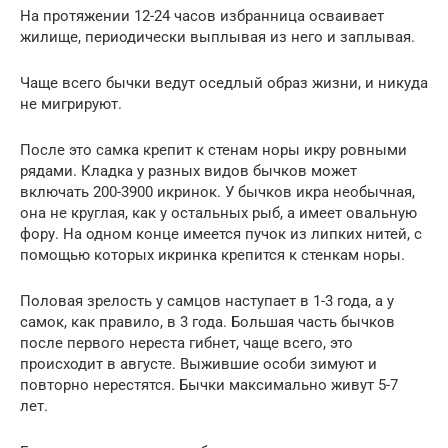
На протяжении 12-24 часов избранница осваивает
жилище, периодически выплывая из него и заплывая.
Чаще всего бычки ведут оседлый образ жизни, и никуда
не мигрируют.
После это самка крепит к стенам норы икру ровными
рядами. Кладка у разных видов бычков может
включать 200-3900 икринок. У бычков икра необычная,
она не круглая, как у остальных рыб, а имеет овальную
фору. На одном конце имеется пучок из липких нитей, с
помощью которых икринка крепится к стенкам норы.
Половая зрелость у самцов наступает в 1-3 года, а у
самок, как правило, в 3 года. Большая часть бычков
после первого нереста гибнет, чаще всего, это
происходит в августе. Выжившие особи зимуют и
повторно нерестятся. Бычки максимально живут 5-7
лет.