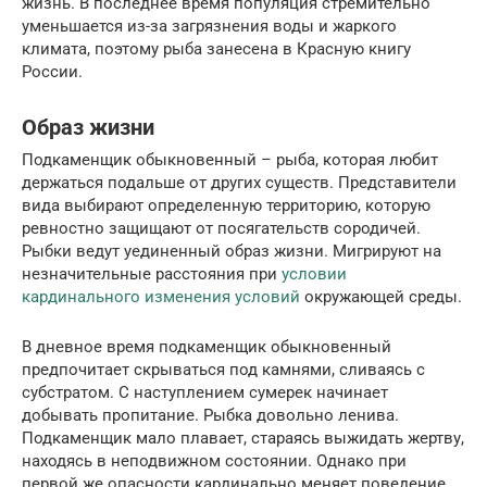
жизнь. В последнее время популяция стремительно
уменьшается из-за загрязнения воды и жаркого
климата, поэтому рыба занесена в Красную книгу
России.
Образ жизни
Подкаменщик обыкновенный – рыба, которая любит
держаться подальше от других существ. Представители
вида выбирают определенную территорию, которую
ревностно защищают от посягательств сородичей.
Рыбки ведут уединенный образ жизни. Мигрируют на
незначительные расстояния при
условии
кардинального изменения условий
окружающей среды.
В дневное время подкаменщик обыкновенный
предпочитает скрываться под камнями, сливаясь с
субстратом. С наступлением сумерек начинает
добывать пропитание. Рыбка довольно ленива.
Подкаменщик мало плавает, стараясь выжидать жертву,
находясь в неподвижном состоянии. Однако при
первой же опасности кардинально меняет поведение,