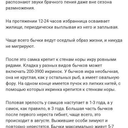
распознают звуки брачного пения даже вне сезона
размножения.
На протяжении 12-24 часов избранница осваивает
жилище, периодически выплывая из него и заплывая.
Чаще всего бычки ведут оседлый образ жизни, и никуда
не мигрируют.
После это самка крепит к стенам норы икру ровными
рядами. Кладка у разных видов бычков может
включать 200-3900 икринок. У бычков икра необычная,
она не круглая, как у остальных рыб, а имеет овальную
фору. На одном конце имеется пучок из липких нитей, с
помощью которых икринка крепится к стенкам норы.
Половая зрелость у самцов наступает в 1-3 года, а у
самок, как правило, в 3 года. Большая часть бычков
после первого нереста гибнет, чаще всего, это
происходит в августе. Выжившие особи зимуют и
повторно нерестятся. Бычки максимально живут 5-7