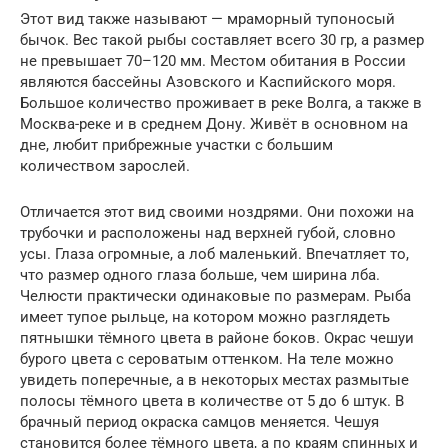
Этот вид также называют — мраморный тупоносый
бычок. Вес такой рыбы составляет всего 30 гр, а размер
не превышает 70–120 мм. Местом обитания в России
являются бассейны Азовского и Каспийского моря.
Большое количество проживает в реке Волга, а также в
Москва-реке и в среднем Дону. Живёт в основном на
дне, любит прибрежные участки с большим
количеством зарослей.
Отличается этот вид своими ноздрями. Они похожи на
трубочки и расположены над верхней губой, словно
усы. Глаза огромные, а лоб маленький. Впечатляет то,
что размер одного глаза больше, чем ширина лба.
Челюсти практически одинаковые по размерам. Рыба
имеет тупое рыльце, на котором можно разглядеть
пятнышки тёмного цвета в районе боков. Окрас чешуи
бурого цвета с сероватым оттенком. На теле можно
увидеть поперечные, а в некоторых местах размытые
полосы тёмного цвета в количестве от 5 до 6 штук. В
брачный период окраска самцов меняется. Чешуя
становится более тёмного цвета, а по краям спинных и