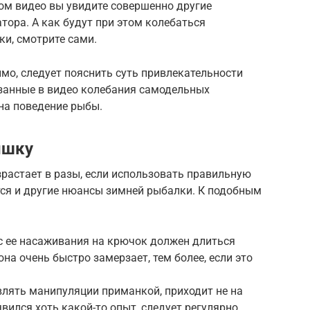
том видео вы увидите совершенно другие
ора. А как будут при этом колебаться
, смотрите сами.
мо, следует пояснить суть привлекательности
занные в видео колебания самодельных
на поведение рыбы.
ышку
астает в разы, если использовать правильную
тся и другие нюансы зимней рыбалки. К подобным
сс ее насаживания на крючок должен длиться
на очень быстро замерзает, тем более, если это
влять манипуляции приманкой, приходит не на
вился хоть какой-то опыт, следует регулярно