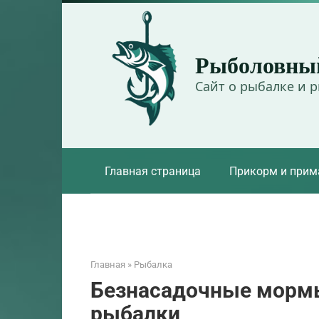
Перейти
к
контенту
Рыболовны
Сайт о рыбалке и 
Главная страница
Прикорм и прим
Главная
»
Рыбалка
Безнасадочные морм
рыбалки