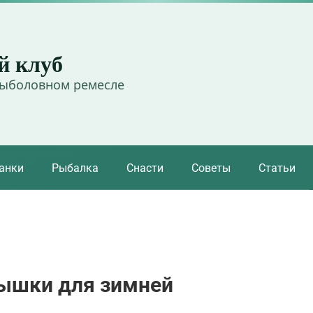
й клуб
рыболовном ремесле
анки
Рыбалка
Снасти
Советы
Статьи
ышки для зимней