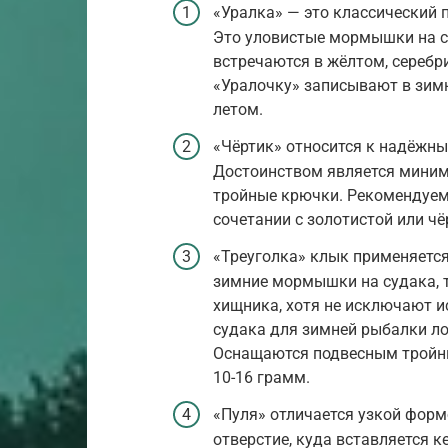
«Уралка» — это классический
Это уловистые мормышки на су
встречаются в жёлтом, серебр
«Уралочку» записывают в зимн
летом.
«Чёртик» относится к надёжн
Достоинством является миним
тройные крючки. Рекомендуем
сочетании с золотистой или 
«Треуголка» клык применяется
зимние мормышки на судака, т
хищника, хотя не исключают 
судака для зимней рыбалки ло
Оснащаются подвесным тройн
10-16 грамм.
«Пуля» отличается узкой форм
отверстие, куда вставляется 