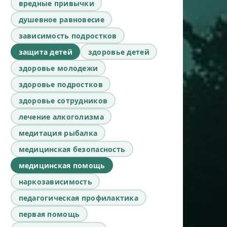
вредные привычки
душевное равновесие
зависимость подростков
защита детей
здоровье детей
здоровье молодежи
здоровье подростков
здоровье сотрудников
лечение алкоголизма
медитация рыбалка
медицинская безопасность
медицинская помощь
наркозависимость
педагогическая профилактика
первая помощь