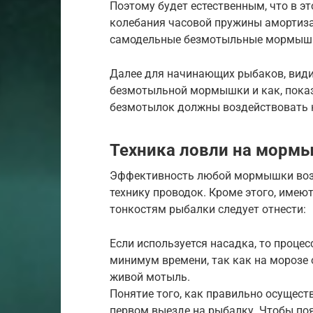
Поэтому будет естественным, что в э
колебания часовой пружины амортизат
самодельные безмотыльные мормышки
Далее для начинающих рыбаков, види
безмотыльной мормышки и как, пока
безмотылок должны воздействовать 
Техника ловли на морм
Эффективность любой мормышки возр
технику проводок. Кроме этого, имею
тонкостям рыбалки следует отнести:
Если используется насадка, то проце
минимум времени, так как на морозе о
живой мотыль.
Понятие того, как правильно осущест
первом выезде на рыбалку. Чтобы поя