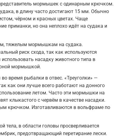
 представитель мормышек с одинарным крючком.
дака, в длину часто достигают 15 мм. Обычно
истом, чёрном и красных цветах. Чаще
ие приманки, но она неплохо идёт на судака и
ым, тяжелым мормышкам на судака.
альный риск схода, так как используются
 использовать насадку животного типа в
чёрной мормышкой.
 во время рыбалки в отвес. «Треуголки» —
ак как они лучше всего работают на донного
использование летом. Часто эти мормышки на
вят клыкастого с червём в качестве насадки.
ым крючком. Изготавливаются в вольфраме по
ой тела, в области головы просверливается
кембрик, предотвращающий перетирание лески.