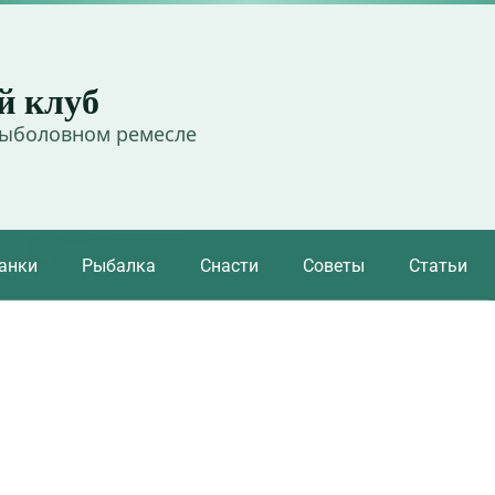
й клуб
рыболовном ремесле
анки
Рыбалка
Снасти
Советы
Статьи