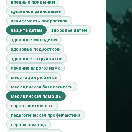
вредные привычки
душевное равновесие
зависимость подростков
защита детей
здоровье детей
здоровье молодежи
здоровье подростков
здоровье сотрудников
лечение алкоголизма
медитация рыбалка
медицинская безопасность
медицинская помощь
наркозависимость
педагогическая профилактика
первая помощь