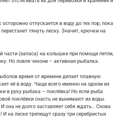
яет отстёгивать их для перевозки и хранения и
осторожно отпускается в воду до тех пор, пока
 перестанет тянуть леску. Значит, крючки на
й части (запаса) на колышке при помощи петли,
ку. Но ловля чехони – активная рыбалка.
рыболов время от времени делает плавную
кает её в воду. Чаще всего именно на одном из
ки в руку рыбака – поклёвка! Но если рыба
ервой поклёвки снасть не вынимают из воды.
 И она не долго заставляет себя ждать… Снова
а! И на леске трепещут сразу три серебристых