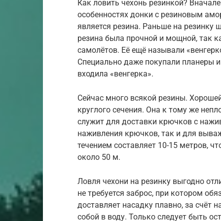
Как ловить чехонь резинкой? Вначале
особенностях донки с резиновым амо
является резина. Раньше на резинку 
резина была прочной и мощной, так к
самолётов. Её ещё называли «венгерк
Специально даже покупали планеры и 
входила «венгерка».
Сейчас много всякой резины. Хорошей
круглого сечения. Она к тому же непло
служит для доставки крючков с нажив
наживления крючков, так и для вываж
течением составляет 10-15 метров, ч
около 50 м.
Ловля чехони на резинку выгодно отли
не требуется заброс, при котором об
доставляет насадку плавно, за счёт н
собой в воду. Только следует быть ос