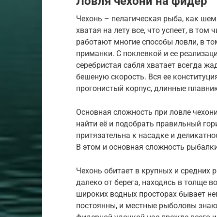
Ловля чехони на фидер
Чехонь – пелагическая рыба, как шем
хватая на лету все, что успеет, в том
работают многие способы ловли, в то
приманки. С поклевкой и ее реализац
серебристая сабля хватает всегда жа
бешеную скорость. Вся ее конституци
прогонистый корпус, длинные плавник
Основная сложность при ловле чехони
найти её и подобрать правильный гори
притязательна к насадке и деликатно
В этом и основная сложность рыбалки
Чехонь обитает в крупных и средних р
далеко от берега, находясь в толще в
широких водных просторах бывает не
постоянны, и местные рыболовы знают