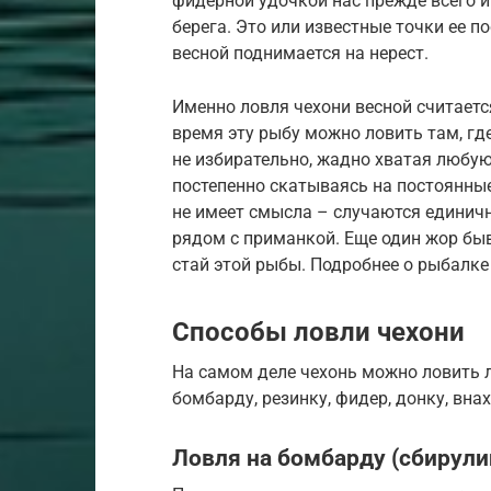
фидерной удочкой нас прежде всего ин
берега. Это или известные точки ее п
весной поднимается на нерест.
Именно ловля чехони весной считаетс
время эту рыбу можно ловить там, где
не избирательно, жадно хватая любую
постепенно скатываясь на постоянные
не имеет смысла – случаются единич
рядом с приманкой. Еще один жор бы
стай этой рыбы. Подробнее о рыбалке 
Способы ловли чехони
На самом деле чехонь можно ловить 
бомбарду, резинку, фидер, донку, вна
Ловля на бомбарду (сбирули