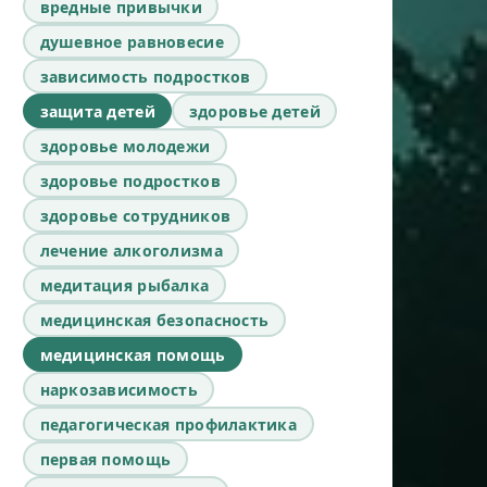
вредные привычки
душевное равновесие
зависимость подростков
защита детей
здоровье детей
здоровье молодежи
здоровье подростков
здоровье сотрудников
лечение алкоголизма
медитация рыбалка
медицинская безопасность
медицинская помощь
наркозависимость
педагогическая профилактика
первая помощь