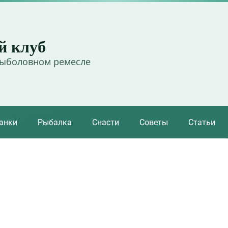
й клуб
рыболовном ремесле
анки
Рыбалка
Снасти
Советы
Статьи