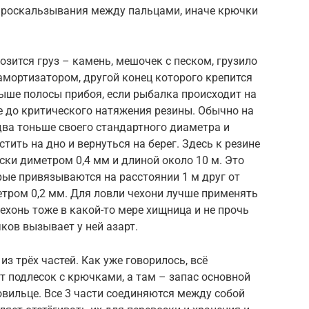
 проскальзывания между пальцами, иначе крючки
озится груз – камень, мешочек с песком, грузило
амортизатором, другой конец которого крепится
выше полосы прибоя, если рыбалка происходит на
ке до критического натяжения резины. Обычно на
 два тоньше своего стандартного диаметра и
стить на дно и вернуться на берег. Здесь к резине
ски диметром 0,4 мм и длиной около 10 м. Это
рые привязываются на расстоянии 1 м друг от
тром 0,2 мм. Для ловли чехони лучше применять
ехонь тоже в какой-то мере хищница и не прочь
ков вызывает у ней азарт.
из трёх частей. Как уже говорилось, всё
т подлесок с крючками, а там – запас основной
овильце. Все 3 части соединяются между собой