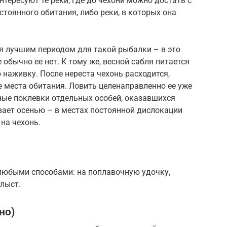
тересуют те реки, где до чехони можно достать с
остоянного обитания, либо реки, в которых она
я лучшим периодом для такой рыбалки – в это
 обычно ее нет. К тому же, весной сабля питается
 наживку. После нереста чехонь расходится,
 места обитания. Ловить целенаправленно ее уже
ные поклевки отдельных особей, оказавшихся
вает осенью – в местах постоянной дислокации
на чехонь.
любыми способами: на поплавочную удочку,
хлыст.
но)