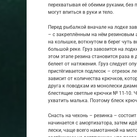
перехватывая её обеими руками, без
могут впиться в руки и тело.
Перед рыбалкой вначале на лодке зав
– с закреплённым на нём резиновым 
на колышке, воткнутом в берег чуть 
большой реке. Груз завозится на лод
этом этапе резина становится раза в
белеет от натяжения. Груз следует опу
пристёгивается подлесок – отрезок ле
зависит от количества крючков, кото
друга к поводкам из монолески диаме
блестящие светлые крючки № 11-10. Ч
ухватить малька. Поэтому блеск крюч
Снасть на чехонь – резинка – состоит 
начинается с амортизатора, затем идё
лески, чаще всего намотанной на мот