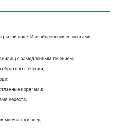
ткрытой воде. Излюбленными ее местами
ранилищ с замедленным течением;
 обратного течений;
оди;
стланные корягами;
емя нереста;
лями участки озер;