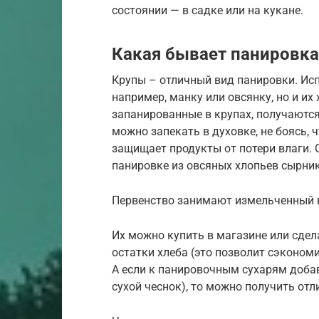
состоянии — в садке или на кукане.
Какая бывает панировк
Крупы – отличный вид панировки. Ис
например, манку или овсянку, но и их 
запанированные в крупах, получаются
можно запекать в духовке, не боясь, 
защищает продукты от потери влаги.
панировке из овсяных хлопьев сырник
Первенство занимают измельченный в
Их можно купить в магазине или сде
остатки хлеба (это позволит сэкономи
А если к панировочным сухарям доба
сухой чеснок), то можно получить от