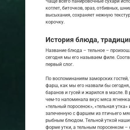
Чаще всего панировочные сухари исп
котлет, биточков, зраз, отбивных, шн
высыхания, сохраняет нежную тексту
корочку.
История блюда, традици
Название блюда – тельное – произошло
сегодня мы его называем филе. Соотве
первый слог.
По воспоминаниям заморских гостей, 
фарш, как мы его назвали бы сегодня
баранов и гусей и жарился в масле. В
чем-то напоминала вкус мяса ягненка
«тельный поросенок», «тельная утка» 
запеченную с фаршем из птичьего мя
рыбным блюдом. Тельной уткой наши
форме утки, а тельным поросенком – 