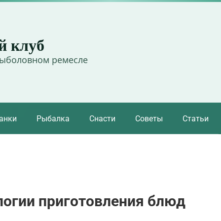
й клуб
рыболовном ремесле
анки
Рыбалка
Снасти
Советы
Статьи
логии приготовления блюд