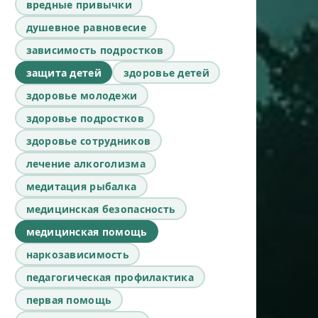
вредные привычки
душевное равновесие
зависимость подростков
защита детей
здоровье детей
здоровье молодежи
здоровье подростков
здоровье сотрудников
лечение алкоголизма
медитация рыбалка
медицинская безопасность
медицинская помощь
наркозависимость
педагогическая профилактика
первая помощь