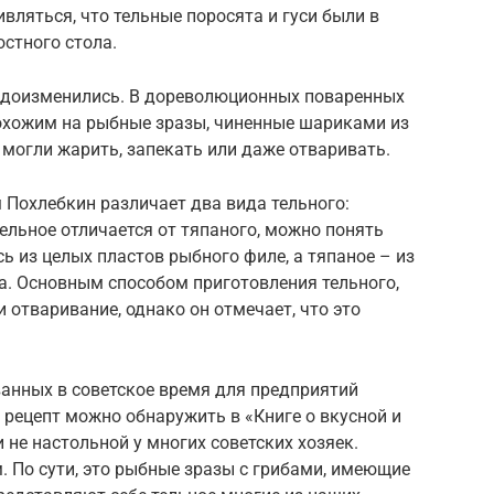
ивляться, что тельные поросята и гуси были в
стного стола.
идоизменились. В дореволюционных поваренных
похожим на рыбные зразы, чиненные шариками из
 могли жарить, запекать или даже отваривать.
 Похлебкин различает два вида тельного:
тельное отличается от тяпаного, можно понять
ь из целых пластов рыбного филе, а тяпаное – из
ша. Основным способом приготовления тельного,
и отваривание, однако он отмечает, что это
ванных в советское время для предприятий
о рецепт можно обнаружить в «Книге о вкусной и
 не настольной у многих советских хозяек.
. По сути, это рыбные зразы с грибами, имеющие