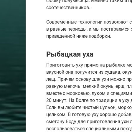
форму полумесяца. Именно таким и п
соотечественников.
Современные технологии позволяют с
в разные периоды, и мы постараемся 
приведенной ниже подборки.
Рыбацкая уха
Приготовить уху прямо на рыбалке м
вкусной она получится из судака, окун
лещ. Причем основу для ухи можно пр
разную мелочь: мелкий окунь, ерш, пл
вместе с морковью, луком и специями
20 минут. На Волге по традиции в уху
Если вы любите чистый бульон, морков
целиком. В готовую уху хорошо добав
сметану.Воду для приготовления ухи 
воспользоваться специальными поход