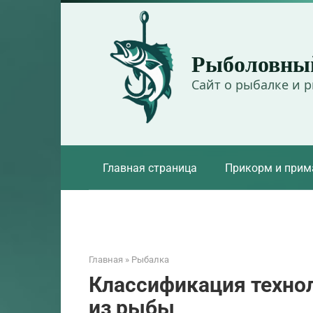
Перейти
к
контенту
Рыболовны
Сайт о рыбалке и 
Главная страница
Прикорм и прим
Главная
»
Рыбалка
Классификация техно
из рыбы