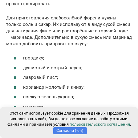
проконтролировать.
Для приготовления слабосолёной форели нужны
только соль и сахар. Их используют в виду сухой смеси
для натирания филе или растворённые в горячей воде
– маринаде. Дополнительно в сухую смесь или маринад
можно добавить приправы по вкусу:
гвоздику;
душистый и острый перец;
лавровый лист;
кориандр молотый и кинзу;
свежую зелень укропа;
розмарин;
Этот сайт использует cookie для хранения данных. Продолжая
клюкву;
использовать сайт, Вы даете свое согласие на работу с этими
файлами и принимаете условия
пользовательского соглашения
.
фруктовые и ягодные соки;
4
Закрыть через
Согласна (-ен)
соевый соус или уксус;