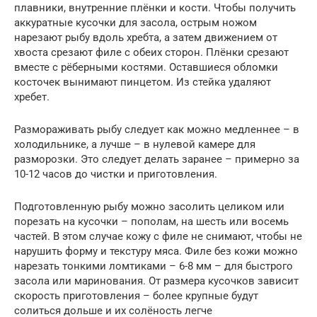
плавники, внутренние плёнки и кости. Чтобы получить
аккуратные кусочки для засола, острым ножом
нарезают рыбу вдоль хребта, а затем движением от
хвоста срезают филе с обеих сторон. Плёнки срезают
вместе с рёберными костями. Оставшиеся обломки
косточек вынимают пинцетом. Из стейка удаляют
хребет.
Размораживать рыбу следует как можно медленнее – в
холодильнике, а лучше – в нулевой камере для
разморозки. Это следует делать заранее – примерно за
10-12 часов до чистки и приготовления.
Подготовленную рыбу можно засолить целиком или
порезать на кусочки – пополам, на шесть или восемь
частей. В этом случае кожу с филе не снимают, чтобы не
нарушить форму и текстуру мяса. Филе без кожи можно
нарезать тонкими ломтиками – 6-8 мм – для быстрого
засола или маринования. От размера кусочков зависит
скорость приготовления – более крупные будут
солиться дольше и их солёность легче