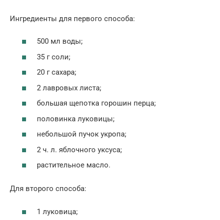
Ингредиенты для первого способа:
500 мл воды;
35 г соли;
20 г сахара;
2 лавровых листа;
большая щепотка горошин перца;
половинка луковицы;
небольшой пучок укропа;
2 ч. л. яблочного уксуса;
растительное масло.
Для второго способа:
1 луковица;