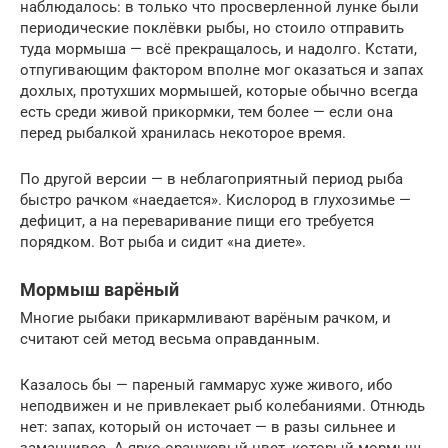
наблюдалось: в только что просверленной лунке были
периодические поклёвки рыбы, но стоило отправить
туда мормыша — всё прекращалось, и надолго. Кстати,
отпугивающим фактором вполне мог оказаться и запах
дохлых, протухших мормышей, которые обычно всегда
есть среди живой прикормки, тем более — если она
перед рыбалкой хранилась некоторое время.
По другой версии — в неблагоприятный период рыба
быстро рачком «наедается». Кислород в глухозимье —
дефицит, а на переваривание пищи его требуется
порядком. Вот рыба и сидит «на диете».
Мормыш варёный
Многие рыбаки прикармливают варёным рачком, и
считают сей метод весьма оправданным.
Казалось бы — пареный гаммарус хуже живого, ибо
неподвижен и не привлекает рыб колебаниями. Отнюдь
нет: запах, который он источает — в разы сильнее и