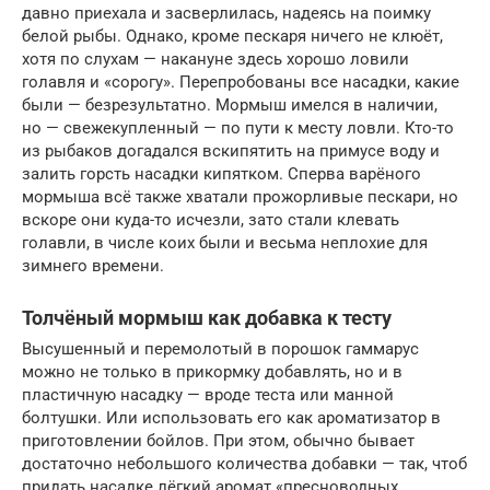
давно приехала и засверлилась, надеясь на поимку
белой рыбы. Однако, кроме пескаря ничего не клюёт,
хотя по слухам — накануне здесь хорошо ловили
голавля и «сорогу». Перепробованы все насадки, какие
были — безрезультатно. Мормыш имелся в наличии,
но — свежекупленный — по пути к месту ловли. Кто-то
из рыбаков догадался вскипятить на примусе воду и
залить горсть насадки кипятком. Сперва варёного
мормыша всё также хватали прожорливые пескари, но
вскоре они куда-то исчезли, зато стали клевать
голавли, в числе коих были и весьма неплохие для
зимнего времени.
Толчёный мормыш как добавка к тесту
Высушенный и перемолотый в порошок гаммарус
можно не только в прикормку добавлять, но и в
пластичную насадку — вроде теста или манной
болтушки. Или использовать его как ароматизатор в
приготовлении бойлов. При этом, обычно бывает
достаточно небольшого количества добавки — так, чтоб
придать насадке лёгкий аромат «пресноводных