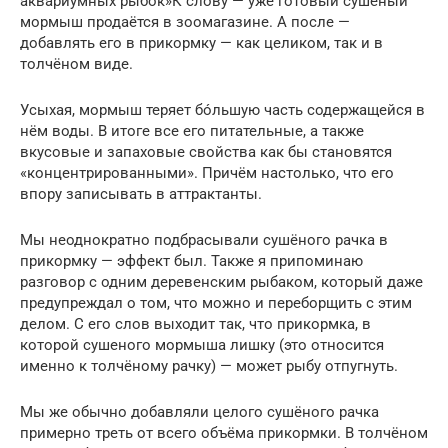
аквариумных рыбок»К слову — уже готовый сушёный
мормыш продаётся в зоомагазине. А после —
добавлять его в прикормку — как целиком, так и в
толчёном виде.
Усыхая, мормыш теряет бóльшую часть содержащейся в
нём воды. В итоге все его питательные, а также
вкусовые и запаховые свойства как бы становятся
«концентрированными». Причём настолько, что его
впору записывать в аттрактанты.
Мы неоднократно подбрасывали сушёного рачка в
прикормку — эффект был. Также я припоминаю
разговор с одним деревенским рыбаком, который даже
предупреждал о том, что можно и переборщить с этим
делом. С его слов выходит так, что прикормка, в
которой сушеного мормыша лишку (это относится
именно к толчёному рачку) — может рыбу отпугнуть.
Мы же обычно добавляли целого сушёного рачка
примерно треть от всего объёма прикормки. В толчёном