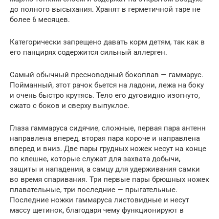
до полного высыхания. Хранят в герметичной таре не
более 6 месяцев.
Категорически запрещено давать корм детям, так как в
его панцирях содержится сильный аллерген.
Самый обычный пресноводный бокоплав — гаммарус.
Пойманный, этот рачок бьется на ладони, лежа на боку
и очень быстро крутясь. Тело его дуговидно изогнуто,
сжато с боков и сверху выпуклое.
Глаза гаммаруса сидячие, сложные, первая пара антенн
направлена вперед, вторая пара короче и направлена
вперед и вниз. Две пары грудных ножек несут на конце
по клешне, которые служат для захвата добычи,
защиты и нападения, а самцу для удерживания самки
во время спаривания. Три первые пары брюшных ножек
плавательные, три последние — прыгательные.
Последние ножки гаммаруса листовидные и несут
массу щетинок, благодаря чему функционируют в