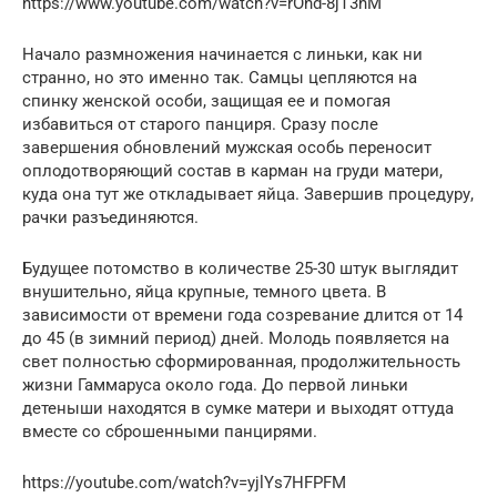
https://www.youtube.com/watch?v=rOnd-8jT3hM
Начало размножения начинается с линьки, как ни
странно, но это именно так. Самцы цепляются на
спинку женской особи, защищая ее и помогая
избавиться от старого панциря. Сразу после
завершения обновлений мужская особь переносит
оплодотворяющий состав в карман на груди матери,
куда она тут же откладывает яйца. Завершив процедуру,
рачки разъединяются.
Будущее потомство в количестве 25-30 штук выглядит
внушительно, яйца крупные, темного цвета. В
зависимости от времени года созревание длится от 14
до 45 (в зимний период) дней. Молодь появляется на
свет полностью сформированная, продолжительность
жизни Гаммаруса около года. До первой линьки
детеныши находятся в сумке матери и выходят оттуда
вместе со сброшенными панцирями.
https://youtube.com/watch?v=yjlYs7HFPFM