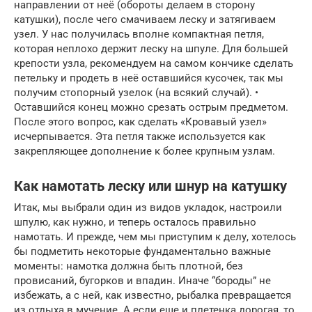
направлении от неё (обороты делаем в сторону
катушки), после чего смачиваем леску и затягиваем
узел. У нас получилась вполне компактная петля,
которая неплохо держит леску на шпуле. Для большей
крепости узла, рекомендуем на самом кончике сделать
петельку и продеть в неё оставшийся кусочек, так мы
получим стопорный узелок (на всякий случай). •
Оставшийся конец можно срезать острым предметом.
После этого вопрос, как сделать «Кровавый узел»
исчерпывается. Эта петля также используется как
закрепляющее дополнение к более крупным узлам.
Как намотать леску или шнур на катушку
Итак, мы выбрали один из видов укладок, настроили
шпулю, как нужно, и теперь осталось правильно
намотать. И прежде, чем мы приступим к делу, хотелось
бы подметить некоторые фундаментально важные
моменты: намотка должна быть плотной, без
провисаний, бугорков и впадин. Иначе “бороды” не
избежать, а с ней, как известно, рыбалка превращается
из отдыха в мучение. А если еще и плетенка дорогая, то