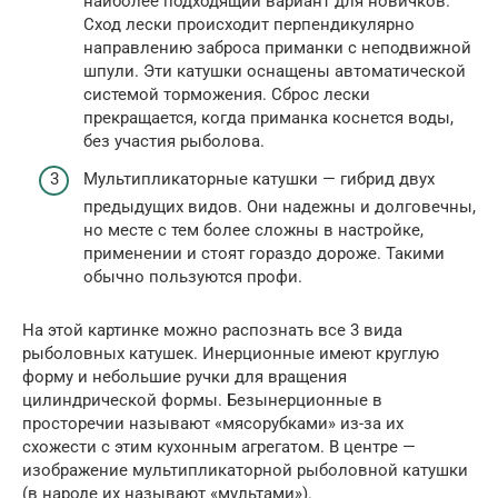
наиболее подходящий вариант для новичков.
Сход лески происходит перпендикулярно
направлению заброса приманки с неподвижной
шпули. Эти катушки оснащены автоматической
системой торможения. Сброс лески
прекращается, когда приманка коснется воды,
без участия рыболова.
Мультипликаторные катушки — гибрид двух
предыдущих видов. Они надежны и долговечны,
но месте с тем более сложны в настройке,
применении и стоят гораздо дороже. Такими
обычно пользуются профи.
На этой картинке можно распознать все 3 вида
рыболовных катушек. Инерционные имеют круглую
форму и небольшие ручки для вращения
цилиндрической формы. Безынерционные в
просторечии называют «мясорубками» из-за их
схожести с этим кухонным агрегатом. В центре —
изображение мультипликаторной рыболовной катушки
(в народе их называют «мультами»).