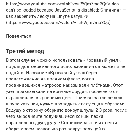
https://www.youtube.com/watch?v=uPWjm7mo3QsVideo
can’t be loaded because JavaScript is disabled: Спиннинг —
как закрепить леску на шпуле катушки
(https://www.youtube.com/watch?v=uPWjm7mo3Qs)
Поделиться
Третий метод
В этом случае можно использовать «Кровавый узел»,
но для долговременного использования он может и не
подойти. Название «Кровавый узел» берет
происхождение на военном флоте, когда
провинившихся матросов наказывали плётками. Этот
узел привязывали на кончике орудия, после чего он
окрашивался в кровавый цвет. Привязывание лескик
шпуле катушки, нужно проводить следующим образом: •
Ведущую сторону оберните вокруг шпулы 2-3 раза, после
чего выровняйте получившиеся концы лески
параллельно друг-другу. • Оставшийся кончик лески
оборачиваем несколько раз вокруг ведущей в