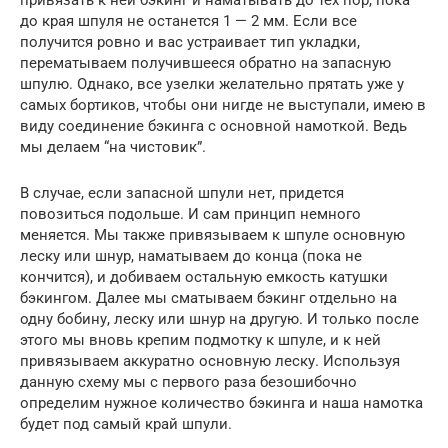
привязать к ней бэкинг и наматывать до тех пор, пока
до края шпуля не останется 1 — 2 мм. Если все
получится ровно и вас устраивает тип укладки,
перематываем получившееся обратно на запасную
шпулю. Однако, все узелки желательно прятать уже у
самых бортиков, чтобы они нигде не выступали, имею в
виду соединение бэкинга с основной намоткой. Ведь
мы делаем “на чистовик”.
В случае, если запасной шпули нет, придется
повозиться подольше. И сам принцип немного
меняется. Мы также привязываем к шпуле основную
леску или шнур, наматываем до конца (пока не
кончится), и добиваем остальную емкость катушки
бэкингом. Далее мы сматываем бэкинг отдельно на
одну бобину, леску или шнур на другую. И только после
этого мы вновь крепим подмотку к шпуле, и к ней
привязываем аккуратно основную леску. Используя
данную схему мы с первого раза безошибочно
определим нужное количество бэкинга и наша намотка
будет под самый край шпули.