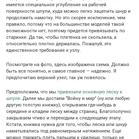
имеется специальное углубление на рабочей
поверхности шпули, куда можно легко зацепить шнур и
продолжить намотку. Но это скорее исключение, чем
правило, потому что на большинстве моделей такой
возможности нет, поэтому придется привязывать по
старинке. Да так, чтобы плетенка не скользила, а
относительно плотно держалась. Пожалуй, это
единственное требование к узлу.
Посмотрите на фото, здесь изображена схема. Должно
быть все понятно, и самое главное — надежно. Я
предпочитаю верхний узел, так уж повелось.
Предположим, что мы
привязали основную леску к
шпуле
. Далее мы достаем “Войну и мир” (ну или любую
другую толстую книжку), открываем где-нибудь в
середине и кладем леску между страниц. Благополучно
закрываем чтиво и переходим к следующему этапу.
Кстати, книжка нужна для того, чтобы леска или шнур
наматывались под равномерным натяжением. Еще
можно прижать плеть пальцем к удилищу, только не